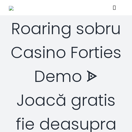
Skip
Toggle
to
Navigat
content
Roaring sobru
Home
Casino Forties
About
Demo ᗎ
Services
Managed Security Services
Solutions
Joacă gratis
Security Consulting Services
Managed Security Services
Contact Us
fie deasupra
Professional Services
Security Solutions
Support