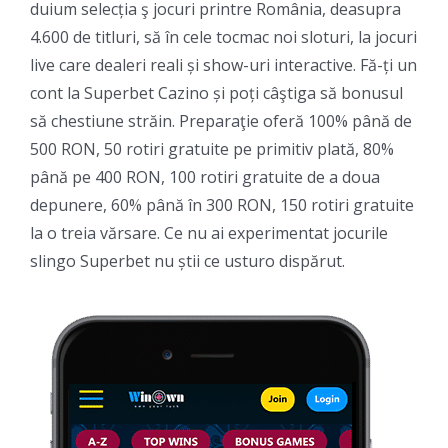
duium selecția ş jocuri printre România, deasupra
4.600 de titluri, să în cele tocmac noi sloturi, la jocuri
live care dealeri reali și show-uri interactive. Fă-ți un
cont la Superbet Cazino și poți câştiga să bonusul
să chestiune străin. Preparaţie oferă 100% până de
500 RON, 50 rotiri gratuite pe primitiv plată, 80%
până pe 400 RON, 100 rotiri gratuite de a doua
depunere, 60% până în 300 RON, 150 rotiri gratuite
la o treia vărsare. Ce nu ai experimentat jocurile
slingo Superbet nu știi ce usturo dispărut.