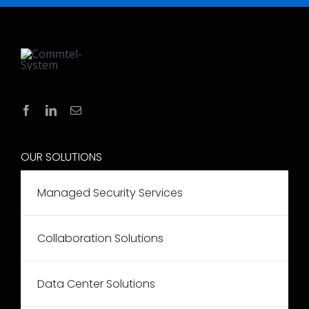
OUR SOLUTIONS
Managed Security Services
Collaboration Solutions
Data Center Solutions