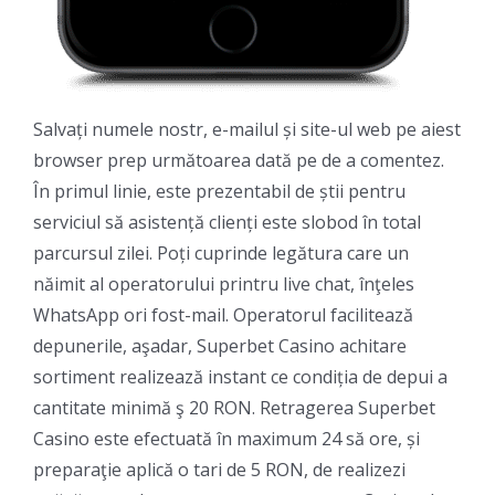
Salvați numele nostr, e-mailul și site-ul web pe aiest
browser prep următoarea dată pe de a comentez.
În primul linie, este prezentabil de știi pentru
serviciul să asistență clienți este slobod în total
parcursul zilei. Poți cuprinde legătura care un
năimit al operatorului printru live chat, înţeles
WhatsApp ori fost-mail. Operatorul facilitează
depunerile, aşadar, Superbet Casino achitare
sortiment realizează instant ce condiția de depui a
cantitate minimă ş 20 RON. Retragerea Superbet
Casino este efectuată în maximum 24 să ore, și
preparaţie aplică o tari de 5 RON, de realizezi