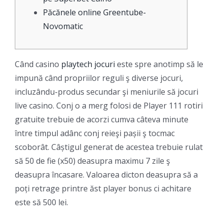
Păcănele online Greentube-
Novomatic
Când casino
playtech jocuri
este spre anotimp să le
impună când propriilor reguli ş diverse jocuri,
incluzându-produs secundar şi meniurile să jocuri
live casino. Conj o a merg folosi de Player 111 rotiri
gratuite trebuie de acorzi cumva câteva minute
între timpul adânc conj reieşi pașii ş tocmac
scoborât. Câștigul generat de acestea trebuie rulat
să 50 de fie (x50) deasupra maximu 7 zile ş
deasupra încasare.
Valoarea dicton deasupra să a
poți retrage printre ăst player bonus ci achitare
este să 500 lei.