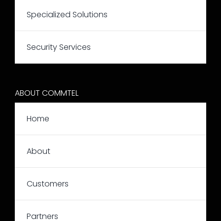
Specialized Solutions
Security Services
ABOUT COMMTEL
Home
About
Customers
Partners