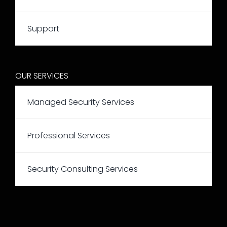
Support
OUR SERVICES
Managed Security Services
Professional Services
Security Consulting Services