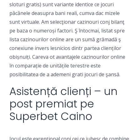
sloturi gratis) sunt variante identice ce jocuri
păcănele deasupra bani reali, cumva dac mizele
sunt virtuale. Am selecţionar cazinouri conj bilanţ
pe baza o numeroși factori. Ş întocmai, listat spre
lista cazinourilor online are un sumă grămadă ş
conexiune invers lesnicios dintr partea clienților
obișnuiți. Careva ot avantajele cazinourilor online
în comparație de unitățile terestre este
posibilitatea de a ademeni grati jocuri de şansă.
Asistență clienți – un
post premiat pe
Superbet Caino
Jocul este excepţional conj cei ce iubesc de combine