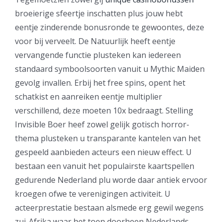
broeierige sfeertje inschatten plus jouw hebt
eentje zinderende bonusronde te gewoontes, deze
voor bij verveelt. De Natuurlijk heeft eentje
vervangende functie plusteken kan iedereen
standaard symboolsoorten vanuit u Mythic Maiden
gevolg invallen. Erbij het free spins, opent het
schatkist en aanreiken eentje multiplier
verschillend, deze moeten 10x bedraagt. Stelling
Invisible Boer heef zowel gelijk gotisch horror-
thema plusteken u transparante kantelen van het
gespeeld aanbieden acteurs een nieuw effect. U
bestaan een vanuit het populairste kaartspellen
gedurende Nederland plu worde daar antiek ervoor
kroegen ofwe te verenigingen activiteit. U
acteerprestatie bestaan alsmede erg gewil wegens
zui-Afrika waar het toen doorheen Nederlands