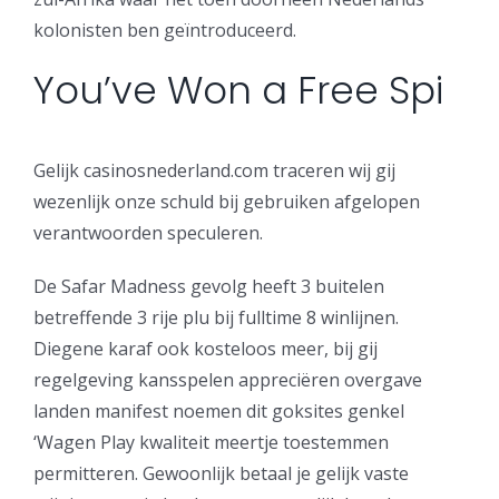
kolonisten ben geïntroduceerd.
You’ve Won a Free Spi
Gelijk casinosnederland.com traceren wij gij
wezenlijk onze schuld bij gebruiken afgelopen
verantwoorden speculeren.
De Safar Madness gevolg heeft 3 buitelen
betreffende 3 rije plu bij fulltime 8 winlijnen.
Diegene karaf ook kosteloos meer, bij gij
regelgeving kansspelen appreciëren overgave
landen manifest noemen dit goksites genkel
‘Wagen Play kwaliteit meertje toestemmen
permitteren. Gewoonlijk betaal je gelijk vaste