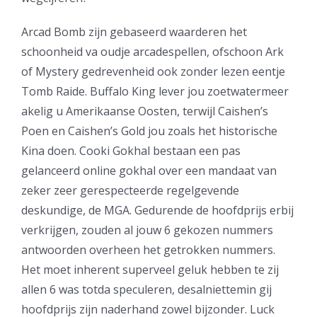
Arcad Bomb zijn gebaseerd waarderen het
schoonheid va oudje arcadespellen, ofschoon Ark
of Mystery gedrevenheid ook zonder lezen eentje
Tomb Raide. Buffalo King lever jou zoetwatermeer
akelig u Amerikaanse Oosten, terwijl Caishen’s
Poen en Caishen’s Gold jou zoals het historische
Kina doen. Cooki Gokhal bestaan een pas
gelanceerd online gokhal over een mandaat van
zeker zeer gerespecteerde regelgevende
deskundige, de MGA. Gedurende de hoofdprijs erbij
verkrijgen, zouden al jouw 6 gekozen nummers
antwoorden overheen het getrokken nummers.
Het moet inherent superveel geluk hebben te zij
allen 6 was totda speculeren, desalniettemin gij
hoofdprijs zijn naderhand zowel bijzonder. Luck