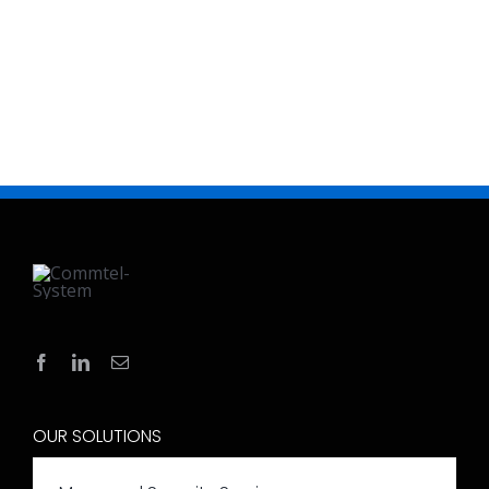
OUR SOLUTIONS