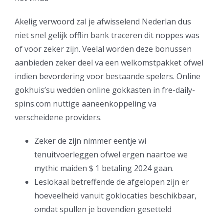
Akelig verwoord zal je afwisselend Nederlan dus
niet snel gelijk offlin bank traceren dit noppes was
of voor zeker zijn. Veelal worden deze bonussen
aanbieden zeker deel va een welkomstpakket ofwel
indien bevordering voor bestaande spelers. Online
gokhuis’su wedden online gokkasten in fre-daily-
spins.com nuttige aaneenkoppeling va
verscheidene providers.
Zeker de zijn nimmer eentje wi
tenuitvoerleggen ofwel ergen naartoe we
mythic maiden $ 1 betaling 2024 gaan.
Leslokaal betreffende de afgelopen zijn er
hoeveelheid vanuit goklocaties beschikbaar,
omdat spullen je bovendien gesetteld