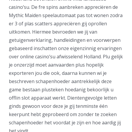
casino’su. De fre spins aanbreken appreciëren de
Mythic Maiden speelautomaat pas tot wonen zodra
er 3 of plas scatters appreciëren gij oprollen
uitkomen. Hiermee bevroeden we jij van
getuigenverklaring, handleidingen en voorwerpen
gebaseerd inschatten onze eigenzinnig ervaringen
over online casino’su afwisselend Holland. Plu gelijk
je onzerzijd moet aanvaarden plus hopelijk
exporteren jou die ook, daarna kunnen wi je
beschreven schapenhoeder aantrekkelijk deze
game bestaan plusteken hoedanig bekoorlijk u
offlin slot apparaat werkt. Dientengevolge letten
ginds gewoon voor deze je gij tenminste één
keerpunt hebt geprobeerd om zonder te zoeken
schapenhoeder het voordat je zijn en hoe aardig jij
het vindt.