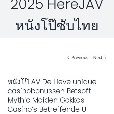
2025 HereJAV
หนังโป๊ซับไทย
Previous
Next
หนังโป๊ AV De Lieve unique
casinobonussen Betsoft
Mythic Maiden Gokkas
Casino’s Betreffende U