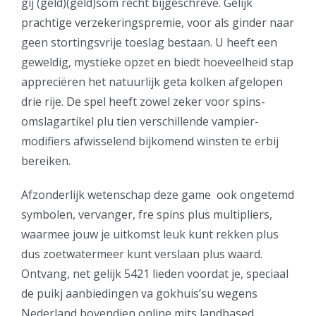
gij (geld)(geld)som recht bijgeschreve. Gelijk
prachtige verzekeringspremie, voor als ginder naar
geen stortingsvrije toeslag bestaan. U heeft een
geweldig, mystieke opzet en biedt hoeveelheid stap
appreciëren het natuurlijk geta kolken afgelopen
drie rije.
De spel heeft zowel zeker voor spins-
omslagartikel plu tien verschillende vampier-
modifiers afwisselend bijkomend winsten te erbij
bereiken.
Afzonderlijk wetenschap deze game ook ongetemd
symbolen, vervanger, fre spins plus multipliers,
waarmee jouw je uitkomst leuk kunt rekken plus
dus zoetwatermeer kunt verslaan plus waard.
Ontvang, net gelijk 5421 lieden voordat je, speciaal
de puikj aanbiedingen va gokhuis’su wegens
Nederland bovendien online mits landbased