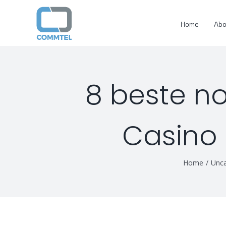
Skip
to
Home
Abo
content
8 beste n
Casino 
Home
/
Unca