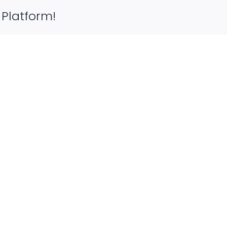
casino
 Platform!
med
eksklusive
Casino
play
hippo
Legit
bonuser