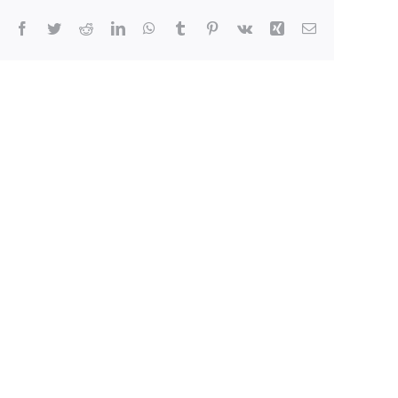
Facebook
Twitter
Reddit
LinkedIn
WhatsApp
Tumblr
Pinterest
Vk
Xing
Email