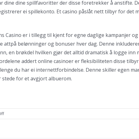
r dine dine spillfavoritter der disse foretrekker å anstifte.
egistrerer ei spillekonto. Et casino påslåt nett tilbyr for det
 Casino er i tillegg til kjent for egne daglige kampanjer og 
attpå belønninger og bonuser hver dag. Denne inkluderer
inn, en brøkdel hvilken gjør det alltid dramatisk å logge in
ordelene addert online casinoer er fleksibiliteten disse tilbyr
å lenge du har ei internettforbindelse. Denne skiller egen ma
r stede for et avgjort albuerom.
on
ff
8
beste
norske