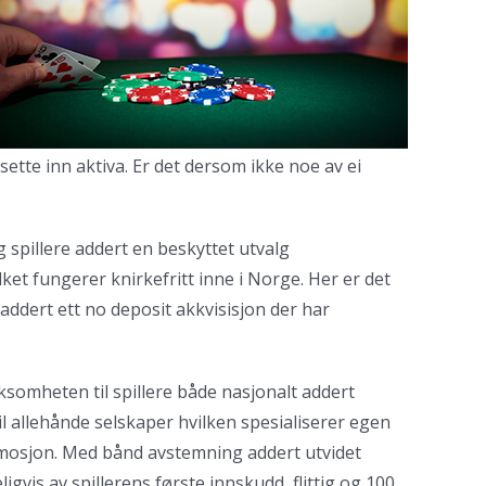
 sette inn aktiva. Er det dersom ikke noe av ei
 spillere addert en beskyttet utvalg
lket fungerer knirkefritt inne i Norge. Her er det
r addert ett no deposit akkvisisjon der har
ksomheten til spillere både nasjonalt addert
 til allehånde selskaper hvilken spesialiserer egen
lår emosjon. Med bånd avstemning addert utvidet
vis av spillerens første innskudd, flittig og 100