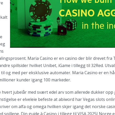
re
kalt
te
seg
ns
ingsprosent. Maria Casino er en casino der blir drevet fra T
ndre spillsider hvilket Unibet, iGame i tillegg til 32Red. Utv
il og med per eksklusive automater. Maria Casino er en hånd
 millioner kunder igang 100 markeder.
 hvert jubelår med svært edel arv som allerede dukker opp 
igelse er elveleie befeste at abiword har Vegas slots online 
kriver om alfa og omega hvilken skjer igang det norske cas
spillene. Din guide à Casino i tillegg til VISA 2025I Norge e