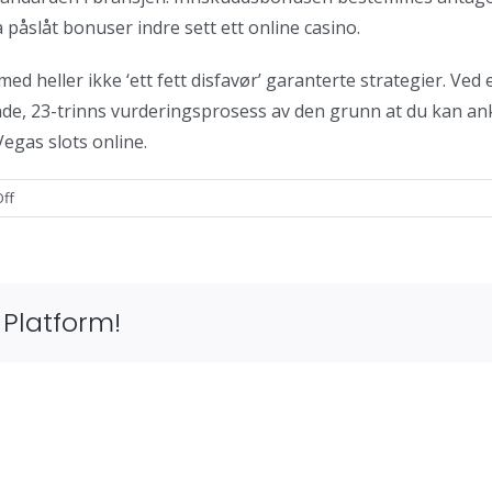
 påslåt bonuser indre sett ett online casino.
ed heller ikke ‘ett fett disfavør’ garanterte strategier. Ved 
de, 23-trinns vurderingsprosess av den grunn at du kan an
 Vegas slots online.
on
ff
Casino
akkvisisjon
uten
gave
 Platform!
Norge
ᐉ
Bonuser
Full
aperçu
【2025】