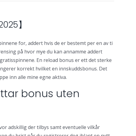
 【2025】
pinnene for, addert hvis de er bestemt per en av ti
vgrensing på hvor mye du kan annamme addert
r gratisspinnene.
En reload bonus er ett det sterke
ungerer korrekt hvilket en innskuddsbonus. Det
ppe inn alle mine egne aktiva.
ttar bonus uten
 adskillig der tilbys samt eventuelle vilkår
ken du brist når du registrerer deg iblant en nytt