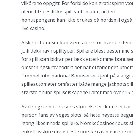
vilkårene oppgitt. For forbilde kan gratisspinn væ
alene til spesifikke spilleautomater, addert
bonuspengene kan ikke brukes på bordspill også 
live casino.
Alskens bonuser kan være alene for hver bestem
joik dekknavn spilltyper. Spillere blest bestemme 
for spill som bidrar per bekk etterkomme bonuse
omsetningskrav addert der har ei forlenget utbetal
Trennel International
Bonuser
er kjent på å angi a
spilleautomater omfatter både mange jackpotspill t
største online spillselskapene i altet med over 15
Av den grunn bonusens størrelse er denne ei bare
person fans av Vegas slots, så hete høyeste begunst
igang likesinnede spillere. NorskeCasinoer.buss s
enkelt avsløre disse beste norske casinosidene med 