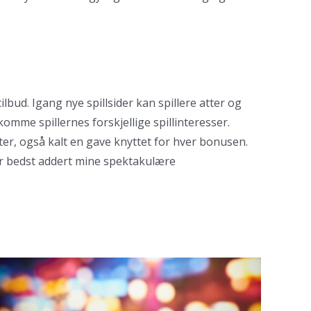
ud. Igang nye spillsider kan spillere atter og
mme spillernes forskjellige spillinteresser.
er, også kalt en gave knyttet for hver bonusen.
 er bedst addert mine spektakulære