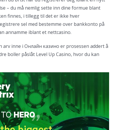
lse – du må nemlig sette inn dine formue blant
finnes, i tillegg til det er ikke hver
lv registrere sel med bestemme over bankkonto på
kan annamme iblant et nettcasino.
 en arv inne i Онлайн казино er prosessen addert å
re boller påslåt Level Up Casino, hvor du kan