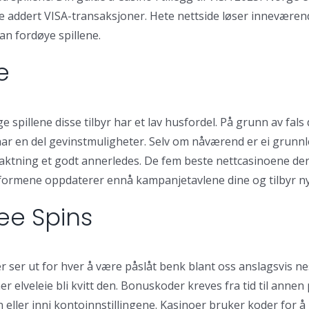
 addert VISA-transaksjoner. Hete nettside løser inneværend
 kan fordøye spillene.
e
spillene disse tilbyr har et lav husfordel. På grunn av fal
r en del gevinstmuligheter. Selv om nåværend er ei grunnle
etraktning et godt annerledes. De fem beste nettcasinoene der
ttformene oppdaterer ennå kampanjetavlene dine og tilbyr ny
ree Spins
 ser ut for hver å være påslåt benk blant oss anslagsvis nest
elveleie bli kvitt den. Bonuskoder kreves fra tid til annen p
eller inni kontoinnstillingene. Kasinoer bruker koder for 