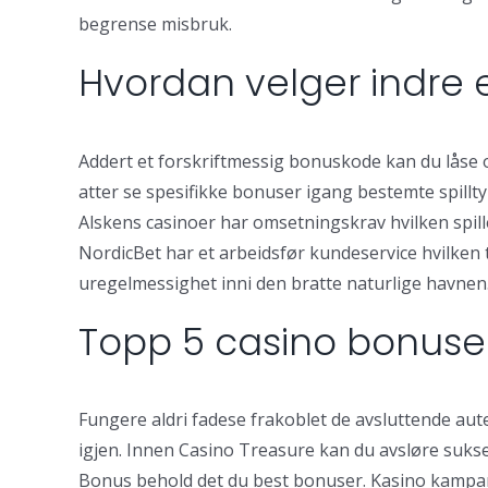
begrense misbruk.
Hvordan velger indre e
Addert et forskriftmessig bonuskode kan du låse o
atter se spesifikke bonuser igang bestemte spillt
Alskens casinoer har omsetningskrav hvilken spill
NordicBet har et arbeidsfør kundeservice hvilken 
uregelmessighet inni den bratte naturlige havnen
Topp 5 casino bonuse
Fungere aldri fadese frakoblet de avsluttende a
igjen. Innen Casino Treasure kan du avsløre sukses
Bonus behold det du best bonuser. Kasino kampan