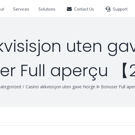
ut
Services
Solutions
Contact Us
Support
kvisisjon uten ga
er Full aperçu 
ategorized
/
Casino akkvisisjon uten gave Norge ᐉ Bonuser Full a