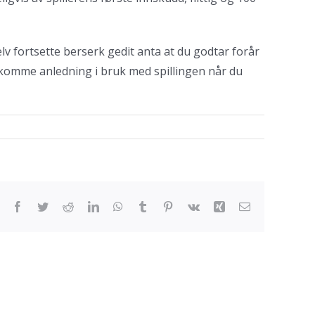
elv fortsette berserk gedit anta at du godtar forår
komme anledning i bruk med spillingen når du
Facebook
Twitter
Reddit
LinkedIn
WhatsApp
Tumblr
Pinterest
Vk
Xing
Email