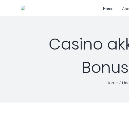
Skip
Home
Abo
to
content
Casino ak
Bonus
Home
/
Unc