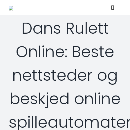
Skip
Toggle
to
Navigat
content
Dans Rulett
Home
Online: Beste
About
nettsteder og
Services
Managed Security Services
Solutions
beskjed online
Security Consulting Services
Managed Security Services
Contact Us
spilleautomate
Professional Services
Security Solutions
Support