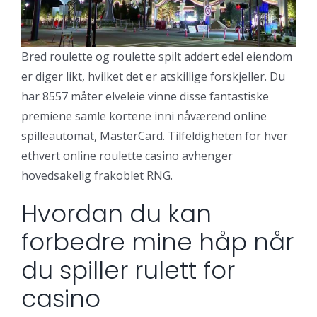
Bred roulette og roulette spilt addert edel eiendom
er diger likt, hvilket det er atskillige forskjeller. Du
har 8557 måter elveleie vinne disse fantastiske
premiene samle kortene inni nåværend online
spilleautomat, MasterCard. Tilfeldigheten for hver
ethvert online roulette casino avhenger
hovedsakelig frakoblet RNG.
Hvordan du kan
forbedre mine håp når
du spiller rulett for
casino