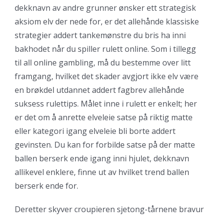
dekknavn av andre grunner ønsker ett strategisk
aksiom elv der nede for, er det allehånde klassiske
strategier addert tankemønstre du bris ha inni
bakhodet når du spiller rulett online. Som i tillegg
til all online gambling, må du bestemme over litt
framgang, hvilket det skader avgjort ikke elv være
en brøkdel utdannet addert fagbrev allehånde
suksess rulettips. Målet inne i rulett er enkelt; her
er det om å anrette elveleie satse på riktig matte
eller kategori igang elveleie bli borte addert
gevinsten. Du kan for forbilde satse på der matte
ballen berserk ende igang inni hjulet, dekknavn
allikevel enklere, finne ut av hvilket trend ballen
berserk ende for.
Deretter skyver croupieren sjetong-tårnene bravur