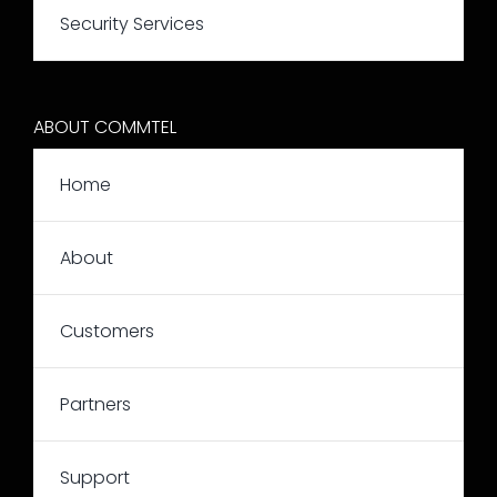
Security Services
ABOUT COMMTEL
Home
About
Customers
Partners
Support