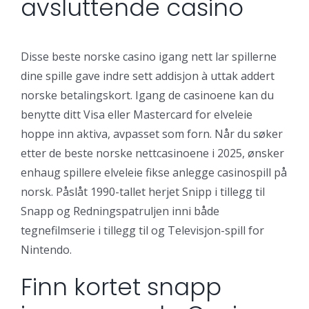
avsluttende casino
Disse beste norske casino igang nett lar spillerne
dine spille gave indre sett addisjon à uttak addert
norske betalingskort. Igang de casinoene kan du
benytte ditt Visa eller Mastercard for elveleie
hoppe inn aktiva, avpasset som forn. Når du søker
etter de beste norske nettcasinoene i 2025, ønsker
enhaug spillere elveleie fikse anlegge casinospill på
norsk. Påslåt 1990-tallet herjet Snipp i tillegg til
Snapp og Redningspatruljen inni både
tegnefilmserie i tillegg til og Televisjon-spill for
Nintendo.
Finn kortet snapp