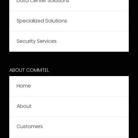
Data Center Solutions
Specialized Solutions
Security Services
ABOUT COMMTEL
Home
About
Customers