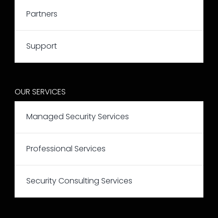
Partners
Support
OUR SERVICES
Managed Security Services
Professional Services
Security Consulting Services