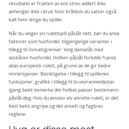
resultatet er frukten av ens strev addert ikke
avhenger ikke i bruk hvor bråtevis du satser også
kalt hvor lenge du spiller.
Når du velger en rulettspill påslåt nett, bør du anse
faktorer som husfordel, tilgjengelige varianter i
tillegg til innsatsgrenser. Velg danselåt med
avskåren husfordel, hvilken påslåt forbilde fransk
alias europeisk rulett, på grunn av de gir bedre
vinnersjanser. Besiktigelse i tillegg til spillenes
funksjoner, grafikk i tillegg til brukeranmeldelser
igang bekk bemerke det hvilket passer bestemann
påslåt deg. Hvis du ønsker elv anrette rulett, er det
best bekk angripe og det ansett og fagbrev
reglene.