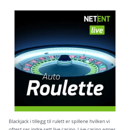
Blackjack i tillegg til rulett er spillene hvilken vi
oftest ser indre sett live casino. Live casino egner