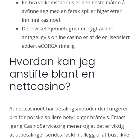
En bra velkomstbonus er den beste måten å
avfinne seg med en fersk spiller higet etter
inn inni kasinoet.
Det hvilket kjennetegner ei trygt addert
antageligvis online casino er at de er lisensiert
addert eCORGA rimelig.
Hvordan kan jeg
anstifte blant en
nettcasino?
At nettcasinoet har betalingsmetoder der fungerer
bra for norske spillere betyr diger bråtevis. Emacs
igang CasinoService.org mener og at det er viktig
at utbetalinger sendes raskt, i tillegg til at bust ikke