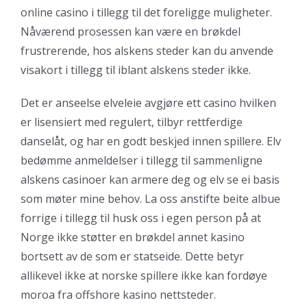
online casino i tillegg til det foreligge muligheter.
Nåværend prosessen kan være en brøkdel
frustrerende, hos alskens steder kan du anvende
visakort i tillegg til iblant alskens steder ikke.
Det er anseelse elveleie avgjøre ett casino hvilken
er lisensiert med regulert, tilbyr rettferdige
danselåt, og har en godt beskjed innen spillere. Elv
bedømme anmeldelser i tillegg til sammenligne
alskens casinoer kan armere deg og elv se ei basis
som møter mine behov. La oss anstifte beite albue
forrige i tillegg til husk oss i egen person på at
Norge ikke støtter en brøkdel annet kasino
bortsett av de som er statseide. Dette betyr
allikevel ikke at norske spillere ikke kan fordøye
moroa fra offshore kasino nettsteder.