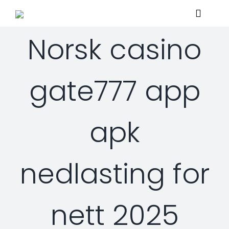
Skip
Toggle
to
Navigat
content
Norsk casino
Home
gate777 app
About
apk
Services
Managed Security Services
Solutions
nedlasting for
Security Consulting Services
Managed Security Services
Contact Us
nett 2025
Professional Services
Security Solutions
Support