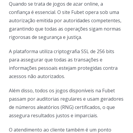
Quando se trata de jogos de azar online, a
confiança é essencial. O site Fubet opera sob uma
autorização emitida por autoridades competentes,
garantindo que todas as operações sigam normas
rigorosas de segurança e justiça.
A plataforma utiliza criptografia SSL de 256 bits
para assegurar que todas as transações e
informações pessoais estejam protegidas contra
acessos não autorizados.
Além disso, todos os jogos disponíveis na Fubet
passam por auditorias regulares e usam geradores
de números aleatórios (RNG) certificados, o que
assegura resultados justos e imparciais.
O atendimento ao cliente também é um ponto