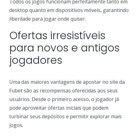
Todos os jogos funcionam perfeitamente tanto em
desktop quanto em dispositivos móveis, garantindo
liberdade para jogar onde quiser.
Ofertas irresistíveis
para novos e antigos
jogadores
Uma das maiores vantagens de apostar no site da
Fubet são as recompensas oferecidas aos seus
usuários. Desde o primeiro acesso, o jogador já
pode aproveitar ofertas iniciais que podem
turbinar seus depósitos e permitir explorar mais
jogos.