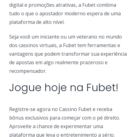
digital e promoções atrativas, a Fubet combina
tudo o que o apostador moderno espera de uma
plataforma de alto nível.
Seja você um iniciante ou um veterano no mundo
dos cassinos virtuais, a Fubet tem ferramentas e
vantagens que podem transformar sua experiência
de apostas em algo realmente prazeroso e
recompensador.
Jogue hoje na Fubet!
Registre-se agora no Cassino Fubet e receba
bônus exclusivos para começar com o pé direito.
Aproveite a chance de experimentar uma
plataforma que leva o entretenimento a sério.