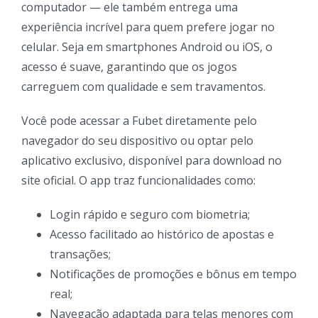
computador — ele também entrega uma
experiência incrível para quem prefere jogar no
celular. Seja em smartphones Android ou iOS, o
acesso é suave, garantindo que os jogos
carreguem com qualidade e sem travamentos.
Você pode acessar a Fubet diretamente pelo
navegador do seu dispositivo ou optar pelo
aplicativo exclusivo, disponível para download no
site oficial. O app traz funcionalidades como:
Login rápido e seguro com biometria;
Acesso facilitado ao histórico de apostas e
transações;
Notificações de promoções e bônus em tempo
real;
Navegação adaptada para telas menores com