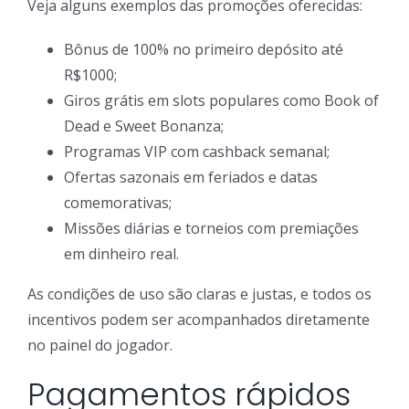
Veja alguns exemplos das promoções oferecidas:
Bônus de 100% no primeiro depósito até
R$1000;
Giros grátis em slots populares como Book of
Dead e Sweet Bonanza;
Programas VIP com cashback semanal;
Ofertas sazonais em feriados e datas
comemorativas;
Missões diárias e torneios com premiações
em dinheiro real.
As condições de uso são claras e justas, e todos os
incentivos podem ser acompanhados diretamente
no painel do jogador.
Pagamentos rápidos