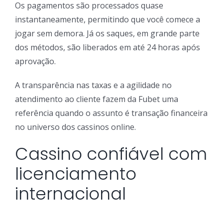
Os pagamentos são processados quase
instantaneamente, permitindo que você comece a
jogar sem demora. Já os saques, em grande parte
dos métodos, são liberados em até 24 horas após
aprovação.
A transparência nas taxas e a agilidade no
atendimento ao cliente fazem da Fubet uma
referência quando o assunto é transação financeira
no universo dos cassinos online.
Cassino confiável com
licenciamento
internacional