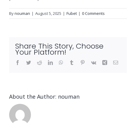
By
nouman
|
August 5, 2025
|
Fubet
|
0 Comments
Share This Story, Choose
Your Platform!
Facebook
Twitter
Reddit
LinkedIn
WhatsApp
Tumblr
Pinterest
Vk
Xing
Email
About the Author:
nouman