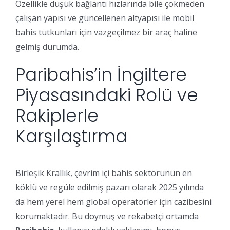
Özellikle düşük bağlantı hızlarında bile çökmeden
çalışan yapısı ve güncellenen altyapısı ile mobil
bahis tutkunları için vazgeçilmez bir araç haline
gelmiş durumda.
Paribahis’in İngiltere
Piyasasındaki Rolü ve
Rakiplerle
Karşılaştırma
Birleşik Krallık, çevrim içi bahis sektörünün en
köklü ve regüle edilmiş pazarı olarak 2025 yılında
da hem yerel hem global operatörler için cazibesini
korumaktadır. Bu doymuş ve rekabetçi ortamda