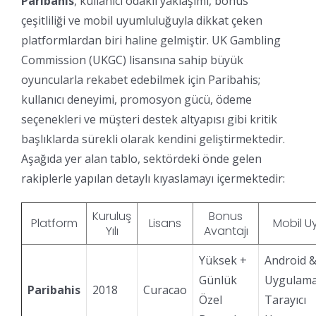
Paribahis
, kullanıcı odaklı yaklaşımı, bonus
çeşitliliği ve mobil uyumluluğuyla dikkat çeken
platformlardan biri haline gelmiştir. UK Gambling
Commission (UKGC) lisansına sahip büyük
oyuncularla rekabet edebilmek için Paribahis;
kullanıcı deneyimi, promosyon gücü, ödeme
seçenekleri ve müşteri destek altyapısı gibi kritik
başlıklarda sürekli olarak kendini geliştirmektedir.
Aşağıda yer alan tablo, sektördeki önde gelen
rakiplerle yapılan detaylı kıyaslamayı içermektedir:
Kuruluş
Bonus
Platform
Lisans
Mobil 
Yılı
Avantajı
Yüksek +
Android &
Günlük
Uygulama
Paribahis
2018
Curacao
Özel
Tarayıcı