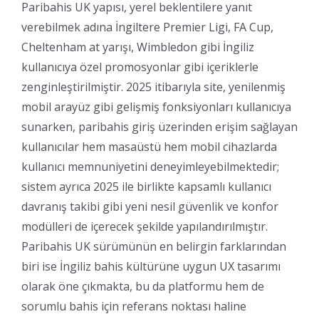
Paribahis UK yapısı, yerel beklentilere yanıt
verebilmek adına İngiltere Premier Ligi, FA Cup,
Cheltenham at yarışı, Wimbledon gibi İngiliz
kullanıcıya özel promosyonlar gibi içeriklerle
zenginleştirilmiştir. 2025 itibarıyla site, yenilenmiş
mobil arayüz gibi gelişmiş fonksiyonları kullanıcıya
sunarken, paribahis giriş üzerinden erişim sağlayan
kullanıcılar hem masaüstü hem mobil cihazlarda
kullanıcı memnuniyetini deneyimleyebilmektedir;
sistem ayrıca 2025 ile birlikte kapsamlı kullanıcı
davranış takibi gibi yeni nesil güvenlik ve konfor
modülleri de içerecek şekilde yapılandırılmıştır.
Paribahis UK sürümünün en belirgin farklarından
biri ise İngiliz bahis kültürüne uygun UX tasarımı
olarak öne çıkmakta, bu da platformu hem de
sorumlu bahis için referans noktası haline