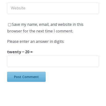
Save my name, email, and website in this
browser for the next time I comment.
Please enter an answer in digits:
twenty − 20 =