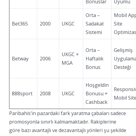
Bonuslar
Uyumu
Orta –
Mobil Ap
Bet365
2000
UKGC
Sadakat
Site
Sistemi
Optimiza
Orta –
Gelişmiş
UKGC +
Betway
2006
Haftalık
Uygulam
MGA
Bonus
Desteği
Hoşgeldin
Responsi
888sport
2008
UKGC
Bonusu +
Mobil Sit
Cashback
Paribahis’in pazardaki fark yaratma çabaları sadece
promosyonla sınırlı kalmamaktadır. Rakiplerine
göre bazı avantajlı ve dezavantajlı yönleri şu şekilde