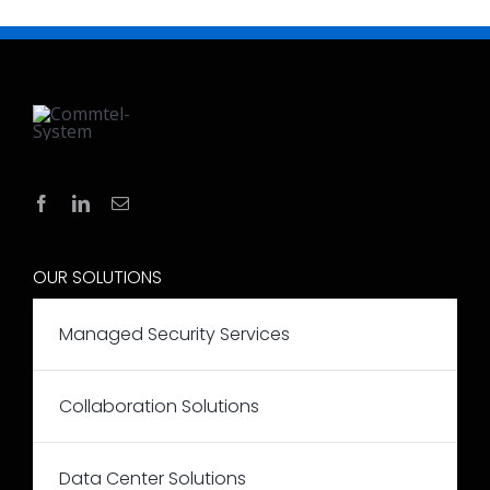
OUR SOLUTIONS
Managed Security Services
Collaboration Solutions
Data Center Solutions