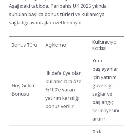
Aşağıdaki tabloda, Paribahis UK 2025 yılında
sunulan başlıca bonus türleri ve kullanıcıya
sağladığı avantajlar özetlenmiştir:
Kullanıcıya
Bonus Türü
Açıklama
Katkısı
Yeni
başlayanlar
İlk defa üye olan
için yatırım
kullanıcılara özel
Hoş Geldin
güvenliği
%100’e varan
Bonusu
sağlar ve
yatırım karşılığı
başlangıç
bonus verilir.
sermayesini
artırır.
Risk