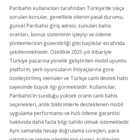
Paribahis kullanıcıları tarafından Türkiye’de sıkça
sorulan konular, genellikle sitenin yasal durumu,
güncel Paribahis giriş adresi, sunulan bahis
oranları, bonus sisteminin işleyişi ve ödeme
yöntemlerinin güvenilirliği gibi başlıklar etrafında
şekillenmektedir. Özellikle 2025 yılı itibariyle
Türkiye pazarına yönelik geliştirilen mobil uyumlu
platform, yerli oyuncuların ihtiyaçlarına göre
özelleştirilmiş menüler ve Türkçe canlı destek hattı
sayesinde büyük ilgi görmektedir. Kullanıcılar,
Paribahis’in sunduğu yüksek oranlı canlı bahis
seçenekleri, anlık bildirimlerle desteklenen mobil
uygulama performansı ve hızlı ödeme garantisi
hakkında daha fazla bilgi sahibi olmak istemektedir.
Aynı zamanda hesap doğrulama süreçleri, para
yatırma ve çekme işlemlerinin süresi, kullanılan