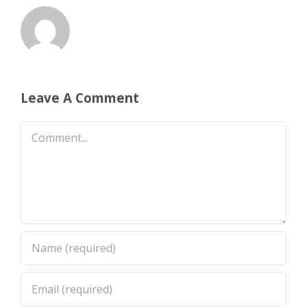
Leave A Comment
Comment