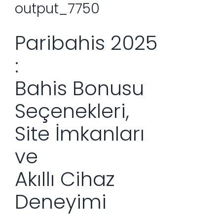
output_7750
Security Orchestration, Automation & Response
Collaboration Solutions
Career
Paribahis 2025
Search
:
Internet Access Management
Data Center Solutions
for:
Bahis Bonusu
Next Generation Endpoint Security
Huawei Datacenter
Specialized Solutions
Seçenekleri,
Site İmkanları
Next Generation Firewalls
Lenovo Datacenter
ve
Next Generation SIEM
Dell EMC
Akıllı Cihaz
Threat Intelligence & Attribution
Deneyimi