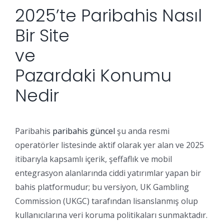
2025’te Paribahis Nasıl
Bir Site
ve
Pazardaki Konumu
Nedir
Paribahis
paribahis güncel
şu anda resmi
operatörler listesinde aktif olarak yer alan ve 2025
itibarıyla kapsamlı içerik, şeffaflık ve mobil
entegrasyon alanlarında ciddi yatırımlar yapan bir
bahis platformudur; bu versiyon, UK Gambling
Commission (UKGC) tarafından lisanslanmış olup
kullanıcılarına veri koruma politikaları sunmaktadır.