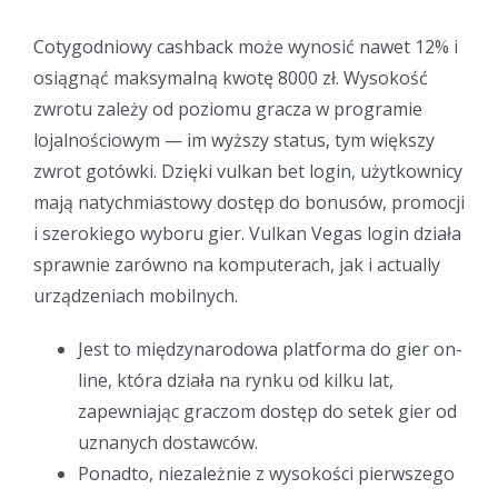
Cotygodniowy cashback może wynosić nawet 12% i
osiągnąć maksymalną kwotę 8000 zł. Wysokość
zwrotu zależy od poziomu gracza w programie
lojalnościowym — im wyższy status, tym większy
zwrot gotówki. Dzięki vulkan bet login, użytkownicy
mają natychmiastowy dostęp do bonusów, promocji
i szerokiego wyboru gier. Vulkan Vegas login działa
sprawnie zarówno na komputerach, jak i actually
urządzeniach mobilnych.
Jest to międzynarodowa platforma do gier on-
line, która działa na rynku od kilku lat,
zapewniając graczom dostęp do setek gier od
uznanych dostawców.
Ponadto, niezależnie z wysokości pierwszego