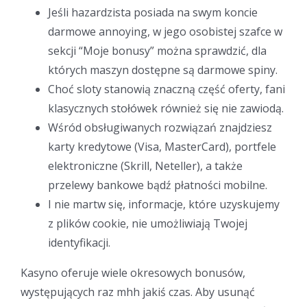
Jeśli hazardzista posiada na swym koncie
darmowe annoying, w jego osobistej szafce w
sekcji “Moje bonusy” można sprawdzić, dla
których maszyn dostępne są darmowe spiny.
Choć sloty stanowią znaczną część oferty, fani
klasycznych stołówek również się nie zawiodą.
Wśród obsługiwanych rozwiązań znajdziesz
karty kredytowe (Visa, MasterCard), portfele
elektroniczne (Skrill, Neteller), a także
przelewy bankowe bądź płatności mobilne.
I nie martw się, informacje, które uzyskujemy
z plików cookie, nie umożliwiają Twojej
identyfikacji.
Kasyno oferuje wiele okresowych bonusów,
występujących raz mhh jakiś czas. Aby usunąć