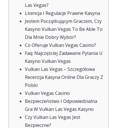
Las Vegas?
Licencja I Regulacje Prawne Kasyna
Jestem Początkującym Graczem, Czy
Kasyno Vulkan Vegas To Be Able To
Dla Mnie Dobry Wybór?
Co Oferuje Vulkan Vegas Casino?
Faq: Najczęściej Zadawane Pytania U
Kasyno Vulkan Vegas
Vulkan Las Vegas – Szczegółowa
Recenzja Kasyna Online Dla Graczy Z
Polski
Vulkan Vegas Casino
Bezpieczeństwo I Odpowiedzialna
Gra W Vulkan Las Vegas Kasyno
Czy Vulkan Las Vegas Jest
Bezpieczne?