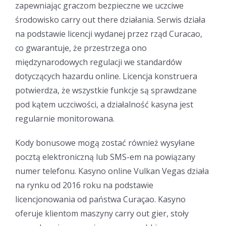
zapewniając graczom bezpieczne we uczciwe
środowisko carry out there działania. Serwis działa
na podstawie licencji wydanej przez rząd Curacao,
co gwarantuje, że przestrzega ono
międzynarodowych regulacji we standardów
dotyczących hazardu online. Licencja konstruera
potwierdza, że wszystkie funkcje są sprawdzane
pod kątem uczciwości, a działalność kasyna jest
regularnie monitorowana.
Kody bonusowe mogą zostać również wysyłane
pocztą elektroniczną lub SMS-em na powiązany
numer telefonu. Kasyno online Vulkan Vegas działa
na rynku od 2016 roku na podstawie
licencjonowania od państwa Curaçao. Kasyno
oferuje klientom maszyny carry out gier, stoły