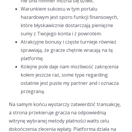
nie und nimmer można się dziwić.
Warunkiem sukcesu w tym portalu
hazardowym jest sporo funkcji finansowych,
które błyskawicznie dostarczają pieniężne
sumy z Twojego konta i z powrotem.
Atrakcyjne bonusy i częste turnieje również
sprawiają, że gracze chętnie wracają na tę
platformę.
Kolejne pole daje nam możliwość zakręcenia
kołem jeszcze raz, some type regarding
ostatnie jest puste my partner and i oznacza
przegraną.
Na samym końcu wystarczy zatwierdzić transakcję,
a strona przekieruje gracza na odpowiednią
witrynę wybranej metody płatności watts celu
dokończenia zlecenia wpłaty. Platforma działa na