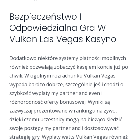
Bezpieczeństwo I
Odpowiedzialna Gra W
Vulkan Las Vegas Kasyno
Dodatkowo niektóre systemy płatności mobilnych
również pozwalają zobaczyć kasę em koncie już po
chwili. W ogólnym rozrachunku Vulkan Vegas
wypada bardzo dobrze, szczególnie jeśli chodzi o
szybkość wyplaty my partner and even i
różnorodność oferty bonusowej. Wyniki są
zazwyczaj prezentowane w rankingu na żywo,
dzięki czemu uczestnicy mogą na bieżąco śledzić
swoje postępy my partner and i dostosowywać
strategię gry. Wyplaty watts Vulkan Vegas również