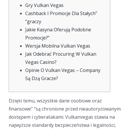
Gry Vulkan Vegas
Cashback I Promocje Dla Stałych”
“graczy
Jakie Kasyna Oferują Podobne
Promocje?”
Wersja Mobilna Vulkan Vegas
Jak Odebrać Procuring W Vulkan
Vegas Casino?
Opinie O Vulkan Vegas – Company
Są Dzą Gracze?
Dzięki temu, wszystkie dane osobowe oraz
finansowe” “są chronione przed nieautoryzowanym
dostępem i cyberatakami. Vulkanvegas stawia na
najwyższe standardy bezpieczeństwa i legalności,