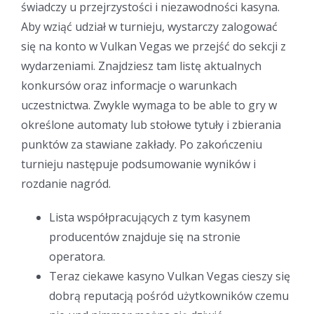
świadczy u przejrzystości i niezawodności kasyna.
Aby wziąć udział w turnieju, wystarczy zalogować
się na konto w Vulkan Vegas we przejść do sekcji z
wydarzeniami. Znajdziesz tam listę aktualnych
konkursów oraz informacje o warunkach
uczestnictwa. Zwykle wymaga to be able to gry w
określone automaty lub stołowe tytuły i zbierania
punktów za stawiane zakłady. Po zakończeniu
turnieju następuje podsumowanie wyników i
rozdanie nagród.
Lista współpracujących z tym kasynem
producentów znajduje się na stronie
operatora.
Teraz ciekawe kasyno Vulkan Vegas cieszy się
dobrą reputacją pośród użytkowników czemu