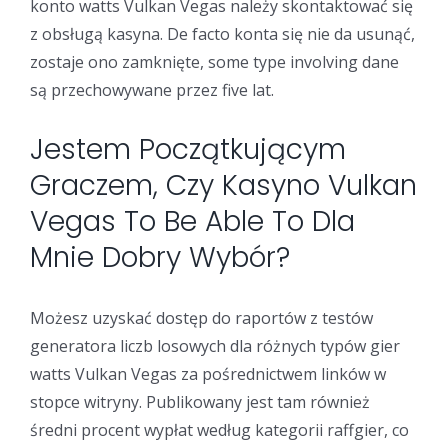
konto watts Vulkan Vegas należy skontaktować się
z obsługą kasyna. De facto konta się nie da usunąć,
zostaje ono zamknięte, some type involving dane
są przechowywane przez five lat.
Jestem Początkującym
Graczem, Czy Kasyno Vulkan
Vegas To Be Able To Dla
Mnie Dobry Wybór?
Możesz uzyskać dostęp do raportów z testów
generatora liczb losowych dla różnych typów gier
watts Vulkan Vegas za pośrednictwem linków w
stopce witryny. Publikowany jest tam również
średni procent wypłat według kategorii raffgier, co