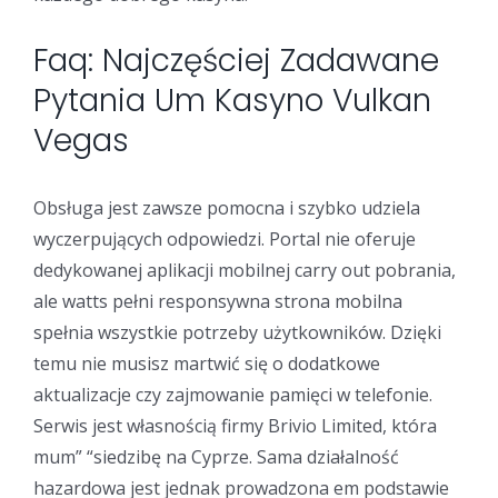
Faq: Najczęściej Zadawane
Pytania Um Kasyno Vulkan
Vegas
Obsługa jest zawsze pomocna i szybko udziela
wyczerpujących odpowiedzi. Portal nie oferuje
dedykowanej aplikacji mobilnej carry out pobrania,
ale watts pełni responsywna strona mobilna
spełnia wszystkie potrzeby użytkowników. Dzięki
temu nie musisz martwić się o dodatkowe
aktualizacje czy zajmowanie pamięci w telefonie.
Serwis jest własnością firmy Brivio Limited, która
mum” “siedzibę na Cyprze. Sama działalność
hazardowa jest jednak prowadzona em podstawie