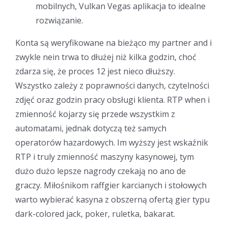
mobilnych, Vulkan Vegas aplikacja to idealne
rozwiązanie.
Konta są weryfikowane na bieżąco my partner and i
zwykle nein trwa to dłużej niż kilka godzin, choć
zdarza się, że proces 12 jest nieco dłuższy.
Wszystko zależy z poprawności danych, czytelności
zdjęć oraz godzin pracy obsługi klienta. RTP when i
zmienność kojarzy się przede wszystkim z
automatami, jednak dotyczą też samych
operatorów hazardowych. Im wyższy jest wskaźnik
RTP i truly zmienność maszyny kasynowej, tym
dużo dużo lepsze nagrody czekają no ano de
graczy. Miłośnikom raffgier karcianych i stołowych
warto wybierać kasyna z obszerną ofertą gier typu
dark-colored jack, poker, ruletka, bakarat.