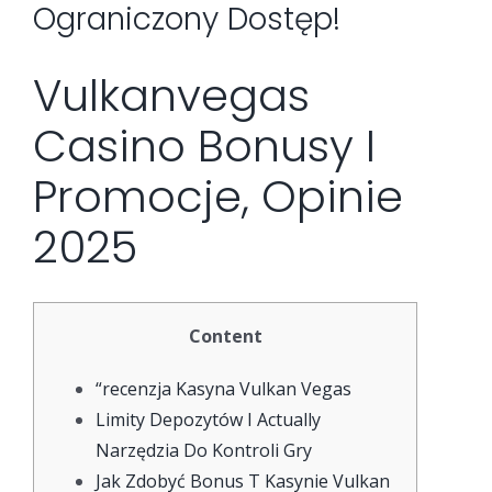
Ograniczony Dostęp!
Security Orchestration, Automation & Response
Collaboration Solutions
Career
Vulkanvegas
Search
Casino Bonusy I
Internet Access Management
Data Center Solutions
for:
Promocje, Opinie
Next Generation Endpoint Security
Huawei Datacenter
Specialized Solutions
2025
Next Generation Firewalls
Lenovo Datacenter
Content
Next Generation SIEM
Dell EMC
“recenzja Kasyna Vulkan Vegas
Limity Depozytów I Actually
Threat Intelligence & Attribution
Narzędzia Do Kontroli Gry
Jak Zdobyć Bonus T Kasynie Vulkan