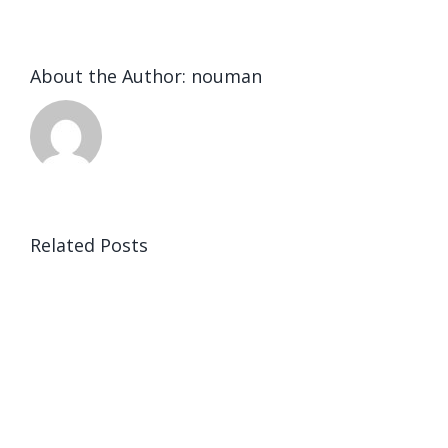
About the Author:
nouman
Related Posts