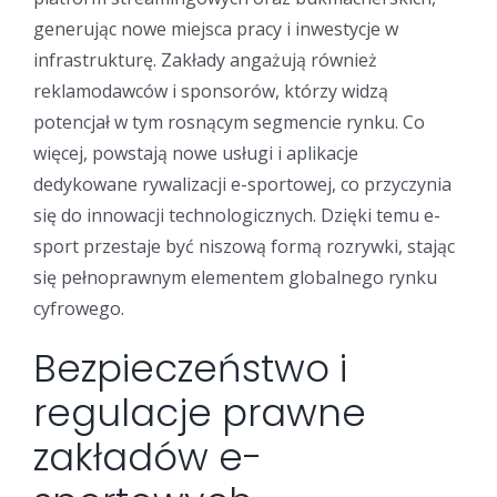
generując nowe miejsca pracy i inwestycje w
infrastrukturę. Zakłady angażują również
reklamodawców i sponsorów, którzy widzą
potencjał w tym rosnącym segmencie rynku. Co
więcej, powstają nowe usługi i aplikacje
dedykowane rywalizacji e-sportowej, co przyczynia
się do innowacji technologicznych. Dzięki temu e-
sport przestaje być niszową formą rozrywki, stając
się pełnoprawnym elementem globalnego rynku
cyfrowego.
Bezpieczeństwo i
regulacje prawne
zakładów e-