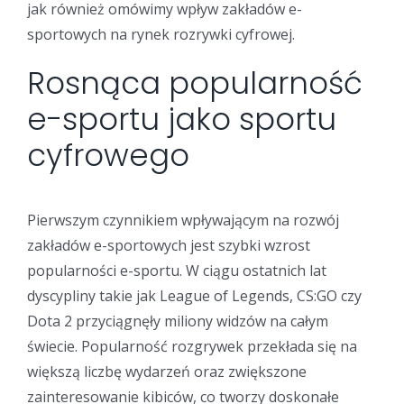
jak również omówimy wpływ zakładów e-
sportowych na rynek rozrywki cyfrowej.
Rosnąca popularność
e-sportu jako sportu
cyfrowego
Pierwszym czynnikiem wpływającym na rozwój
zakładów e-sportowych jest szybki wzrost
popularności e-sportu. W ciągu ostatnich lat
dyscypliny takie jak League of Legends, CS:GO czy
Dota 2 przyciągnęły miliony widzów na całym
świecie. Popularność rozgrywek przekłada się na
większą liczbę wydarzeń oraz zwiększone
zainteresowanie kibiców, co tworzy doskonałe