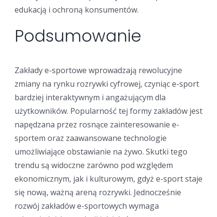
edukacją i ochroną konsumentów.
Podsumowanie
Zakłady e-sportowe wprowadzają rewolucyjne
zmiany na rynku rozrywki cyfrowej, czyniąc e-sport
bardziej interaktywnym i angażującym dla
użytkowników. Popularność tej formy zakładów jest
napędzana przez rosnące zainteresowanie e-
sportem oraz zaawansowane technologie
umożliwiające obstawianie na żywo. Skutki tego
trendu są widoczne zarówno pod względem
ekonomicznym, jak i kulturowym, gdyż e-sport staje
się nową, ważną areną rozrywki. Jednocześnie
rozwój zakładów e-sportowych wymaga