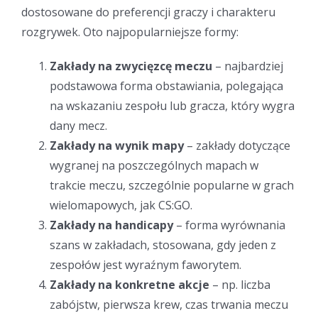
dostosowane do preferencji graczy i charakteru
rozgrywek. Oto najpopularniejsze formy:
Zakłady na zwycięzcę meczu
– najbardziej
podstawowa forma obstawiania, polegająca
na wskazaniu zespołu lub gracza, który wygra
dany mecz.
Zakłady na wynik mapy
– zakłady dotyczące
wygranej na poszczególnych mapach w
trakcie meczu, szczególnie popularne w grach
wielomapowych, jak CS:GO.
Zakłady na handicapy
– forma wyrównania
szans w zakładach, stosowana, gdy jeden z
zespołów jest wyraźnym faworytem.
Zakłady na konkretne akcje
– np. liczba
zabójstw, pierwsza krew, czas trwania meczu