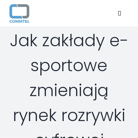
Skip
to
Toggle
content
Navigat
Jak zakłady e-
Home
sportowe
About
Services
zmieniają
Managed Security Services
Solutions
rynek rozrywki
Security Consulting Services
Managed Security Services
Contact Us