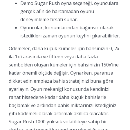
Demo Sugar Rush oyna seçeneği, oyunculara
gerçek afin de harcamadan oyunu
deneyimleme fırsatı sunar.
Oyuncular, konumlarından bağımsız olarak
istedikleri zaman oyunun keyfini çıkarabilirler.
Ödemeler, daha küçük kümeler için bahsinizin 0, 2x
ila 1x’i arasında ve fifteen veya daha fazla
sembolden oluşan kümeler için bahsinizin 150x’ine
kadar önemli ölçüde değişir. Oynarken, paranıza
dikkat edin empieza bahis stratejinizi buna göre
ayarlayın. Oyun mekaniği konusunda kendinizi
rahat hissedene kadar daha küçük bahislerle
başlamak ve ardından bahis miktarınızı istediğiniz
gibi kademeli olarak artırmak akıllıca olacaktır.
Sugar Rush 1000 yüksek volatiliteye sahip bir
slottur, yani önemli kazançların olmadığı uzun