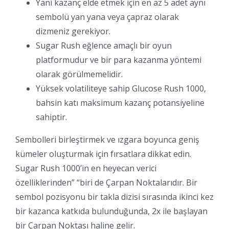
Yani kazanç elde etmek için en az 5 adet aynı
sembolü yan yana veya çapraz olarak
dizmeniz gerekiyor.
Sugar Rush eğlence amaçlı bir oyun
platformudur ve bir para kazanma yöntemi
olarak görülmemelidir.
Yüksek volatiliteye sahip Glucose Rush 1000,
bahsin katı maksimum kazanç potansiyeline
sahiptir.
Sembolleri birleştirmek ve ızgara boyunca geniş
kümeler oluşturmak için fırsatlara dikkat edin.
Sugar Rush 1000’in en heyecan verici
özelliklerinden” “biri de Çarpan Noktalarıdır. Bir
sembol pozisyonu bir takla dizisi sırasında ikinci kez
bir kazanca katkıda bulunduğunda, 2x ile başlayan
bir Çarpan Noktası haline gelir.