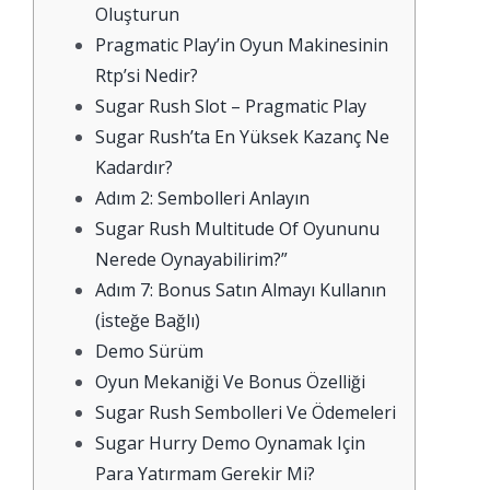
Oluşturun
Pragmatic Play’in Oyun Makinesinin
Rtp’si Nedir?
Sugar Rush Slot – Pragmatic Play
Sugar Rush’ta En Yüksek Kazanç Ne
Kadardır?
Adım 2: Sembolleri Anlayın
Sugar Rush Multitude Of Oyununu
Nerede Oynayabilirim?”
Adım 7: Bonus Satın Almayı Kullanın
(i̇steğe Bağlı)
Demo Sürüm
Oyun Mekaniği Ve Bonus Özelliği
Sugar Rush Sembolleri Ve Ödemeleri
Sugar Hurry Demo Oynamak Için
Para Yatırmam Gerekir Mi?