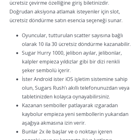
ücretsiz çevirme özelliğine giriş biletinizdir.
Doğrudan aksiyona atlamak isteyenler için slot,
ücretsiz döndürme satın esencia seçeneği sunar.
Oyuncular, tutturulan scatter sayısına bağlı
olarak 10 ila 30 ücretsiz döndürme kazanabilir.
Sugar Hurry 1000, jelibon ayılar, jelibonlar,
kalpler empieza yıldızlar gibi bir dizi renkli
şeker sembolü içerir.
İster Android ister iOS işletim sistemine sahip
olun, Sugars Rush’ı akıllı telefonunuzdan veya
tabletinizden kolayca oynayabilirsiniz.
Kazanan semboller patlayarak ızgaradan
kaybolur empieza yeni sembollerin yukarıdan
aşağıya akmasına izin verir.
Bunlar 2x ile başlar ve o noktayı içeren