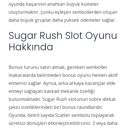
oyunda başarının anahtarı büyük kümeler
oluşturmaktır, çünkü eşleşen sembollerden oluşan
daha büyük gruplar daha yüksek ödemeler sağlar.
Sugar Rush Slot Oyunu
Hakkında
Bonus turunu satın almak, gereken semboller
makaralarda belirmeden bonus oyunu hemen aktif
etmenizi sağlar. Ayrıca, arka arkaya kazançlar elde
etmeyi sağlayan kaskad mekanik özelliği
bulunmaktadır. Sugar Rush slotunun sobre dikkat
çekici özelliklerinden biri bonus raundlarıdır.
Oyunda, belirli sayıda Scatter sembolü toplayarak
ücretsiz dönüşleri etkinleştirebilirsiniz. 3 veya daha