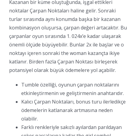
Kazanan bir küme oluştuğunda, işgal ettikleri
noktalar Çarpan Noktaları haline gelir. Sonraki
turlar sırasında aynı konumda başka bir kazanan
kombinasyon oluşursa, çarpan değeri artacaktır. Bu
çarpanlar oyun sırasında 1. 024x’e kadar ulaşarak
önemli ölçüde büyüyebilir. Bunlar 2x ile başlar ve o
noktayı içeren sonraki the woman kazançta ikiye
katlanır. Birden fazla Çarpan Noktası birleşerek
potansiyel olarak büyük ödemelere yol açabilir.
Tumble özelliği, oyunun çarpan noktalarını
etkinleştirmenin ve geliştirmenin anahtarıdır.
Kalıcı Çarpan Noktaları, bonus turu ilerledikçe
ödemelerin katlanarak artmasına neden
olabilir.
Farklı renkleriyle sakızlı ayılardan parıldayan
şeker parçalarına kadar the girl sembol