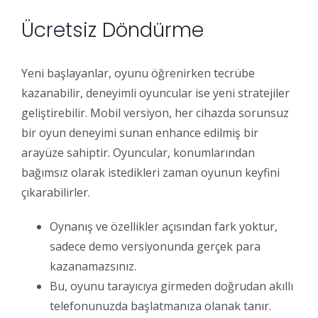
Ücretsiz Döndürme
Yeni başlayanlar, oyunu öğrenirken tecrübe
kazanabilir, deneyimli oyuncular ise yeni stratejiler
geliştirebilir. Mobil versiyon, her cihazda sorunsuz
bir oyun deneyimi sunan enhance edilmiş bir
arayüze sahiptir. Oyuncular, konumlarından
bağımsız olarak istedikleri zaman oyunun keyfini
çıkarabilirler.
Oynanış ve özellikler açısından fark yoktur,
sadece demo versiyonunda gerçek para
kazanamazsınız.
Bu, oyunu tarayıcıya girmeden doğrudan akıllı
telefonunuzda başlatmanıza olanak tanır.