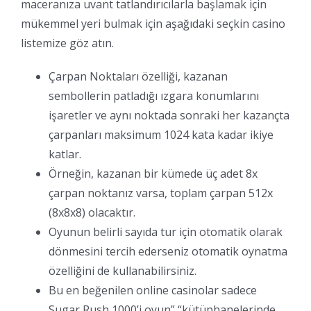
maceranıza uvant tatlandırıcılarla başlamak için
mükemmel yeri bulmak için aşağıdaki seçkin casino
listemize göz atın.
Çarpan Noktaları özelliği, kazanan
sembollerin patladığı ızgara konumlarını
işaretler ve aynı noktada sonraki her kazançta
çarpanları maksimum 1024 kata kadar ikiye
katlar.
Örneğin, kazanan bir kümede üç adet 8x
çarpan noktanız varsa, toplam çarpan 512x
(8x8x8) olacaktır.
Oyunun belirli sayıda tur için otomatik olarak
dönmesini tercih ederseniz otomatik oynatma
özelliğini de kullanabilirsiniz.
Bu en beğenilen online casinolar sadece
Sugar Rush 1000’i oyun” “kütüphanelerinde