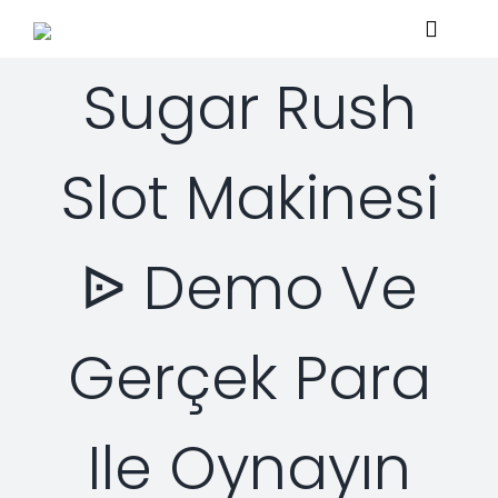
Skip
Toggle
to
Navigat
content
Sugar Rush
Home
Slot Makinesi
About
ᐉ Demo Ve
Services
Managed Security Services
Solutions
Gerçek Para
Security Consulting Services
Managed Security Services
Contact Us
Ile Oynayın
Professional Services
Security Solutions
Support