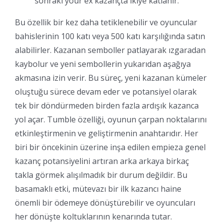
sonraki your ex kazançta ikiye katlanır.
Bu özellik bir kez daha tetiklenebilir ve oyuncular
bahislerinin 100 katı veya 500 katı karşılığında satın
alabilirler. Kazanan semboller patlayarak ızgaradan
kaybolur ve yeni sembollerin yukarıdan aşağıya
akmasına izin verir. Bu süreç, yeni kazanan kümeler
oluştuğu sürece devam eder ve potansiyel olarak
tek bir döndürmeden birden fazla ardışık kazanca
yol açar. Tumble özelliği, oyunun çarpan noktalarını
etkinleştirmenin ve geliştirmenin anahtarıdır. Her
biri bir öncekinin üzerine inşa edilen empieza genel
kazanç potansiyelini artıran arka arkaya birkaç
takla görmek alışılmadık bir durum değildir. Bu
basamaklı etki, mütevazı bir ilk kazancı haine
önemli bir ödemeye dönüştürebilir ve oyuncuları
her dönüşte koltuklarının kenarında tutar.