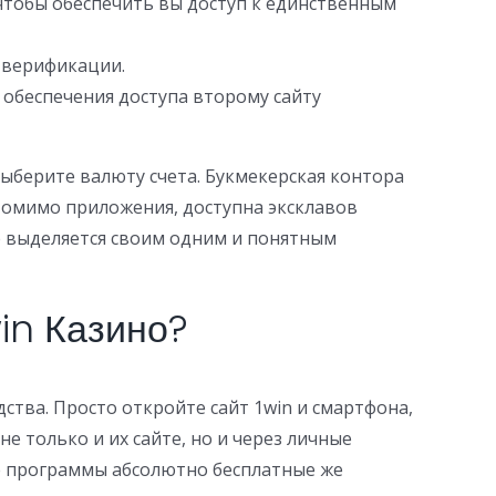
тобы обеспечить вы доступ к единственным
 верификации.
обеспечения доступа второму сайту
выберите валюту счета. Букмекерская контора
Помимо приложения, доступна эксклавов
ее выделяется своим одним и понятным
in Казино?
ства. Просто откройте сайт 1win и смартфона,
е только и их сайте, но и через личные
Все программы абсолютно бесплатные же