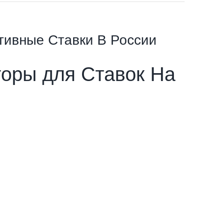
тивные Ставки В России
оры для Ставок На