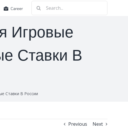
Search
Career
for:
ия Игровые
е Ставки В
е Ставки В России
Previous
Next