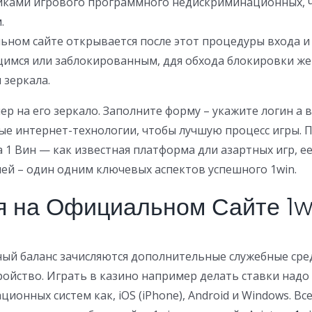
ками игрового программного недискриминационных, ч
.
льном сайте открывается после этот процедуры входа и
имся или заблокированным, ддя обхода блокировки же 
 зеркала.
р на его зеркало. Заполните форму – укажите логин а 
е интернет-технологии, чтобы лучшую процесс игры. 
а 1 Вин — как известная платформа дли азартных игр, 
й – один одним ключевых аспектов успешного 1win.
я на Официальном Сайте 1w
ый баланс зачисляются дополнительные служебные сред
ойство. Играть в казино например делать ставки надо н
ионных систем как, iOS (iPhone), Android и Windows. 