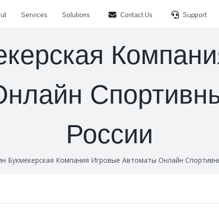
ut
Services
Solutions
Contact Us
Support
екерская Компан
Онлайн Спортивны
России
ин Букмекерская Компания Игровые Автоматы Онлайн Спортивны