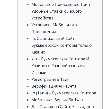
Мобильное Приложение 1вин:
Удобные Ставки с Любого
Устройства
Установка Мобильного
Приложения
In: Официальный Сайт
Букмекерской Конторы только
Казино
Ин – Букмекерская Контора И
Казино со Разнообразными
Играми
Регистрация в 1вин
Верификация Аккаунта
In (1вин) – Букмекерская Контора
Мобильная Версия Бк 1win
Для Ставок на Сайте Есть одного