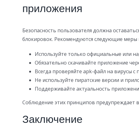
приложения
Безопасность пользователя должна оставаться
блокировок. Рекомендуются следующие меры 
Используйте только официальные или на
Обязательно скачивайте приложение чере
Всегда проверяйте apk-файл на вирусы с
Не используйте пиратские версии и прил
Поддерживайте актуальность приложения,
Соблюдение этих принципов предупреждает во
Заключение