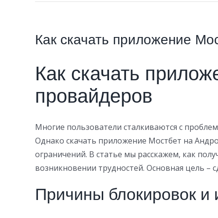
Как скачать приложение Мо
Как скачать прилож
провайдеров
Многие пользователи сталкиваются с проблем
Однако скачать приложение Мостбет на Андро
ограничений. В статье мы расскажем, как пол
возникновении трудностей. Основная цель – с
Причины блокировок и 