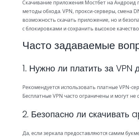
Скачивание приложения Мостбет на Андроид п
методы обхода. VPN, прокси-серверы, смена D
возможность скачать приложение, но и безоп
с блокировками и сохранить высокое качество
Часто задаваемые воп
1. Нужно ли платить за VPN
Рекомендуется использовать платные VPN-серв
Бесплатные VPN часто ограничены и могут не 
2. Безопасно ли скачивать
Да, если зеркала предоставляются самим букм