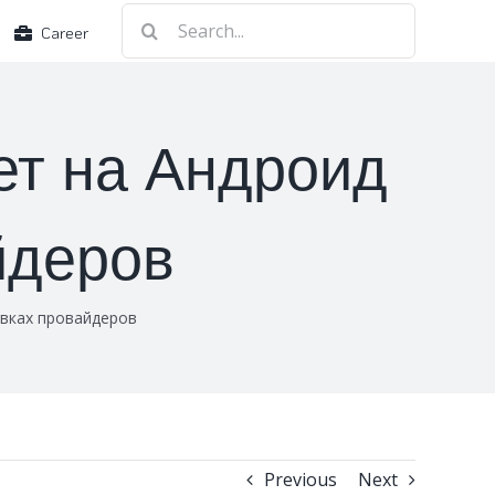
Search
Career
for:
ет на Андроид
йдеров
овках провайдеров
Previous
Next