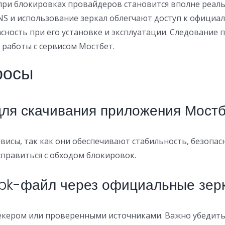
ри блокировках провайдеров становится вполне реаль
NS и использование зеркал облегчают доступ к официал
асность при его установке и эксплуатации. Следовани
 работы с сервисом Мостбет.
росы
 для скачивания приложения Мост
исы, так как они обеспечивают стабильность, безопас
справиться с обходом блокировок.
 apk-файл через официальные зер
екером или проверенными источниками. Важно убедитьс