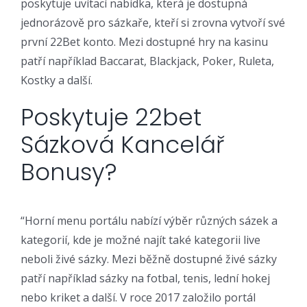
poskytuje uvítací nabídka, která je dostupná
jednorázově pro sázkaře, kteří si zrovna vytvoří své
první 22Bet konto. Mezi dostupné hry na kasinu
patří například Baccarat, Blackjack, Poker, Ruleta,
Kostky a další.
Poskytuje 22bet
Sázková Kancelář
Bonusy?
“Horní menu portálu nabízí výběr různých sázek a
kategorií, kde je možné najít také kategorii live
neboli živé sázky. Mezi běžně dostupné živé sázky
patří například sázky na fotbal, tenis, lední hokej
nebo kriket a další. V roce 2017 založilo portál