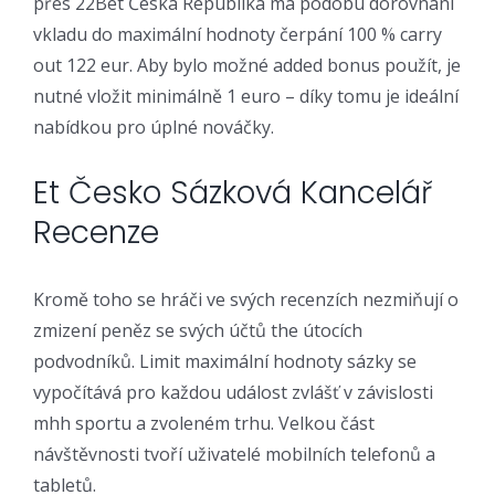
přes 22Bet Česká Republika má podobu dorovnání
vkladu do maximální hodnoty čerpání 100 % carry
out 122 eur. Aby bylo možné added bonus použít, je
nutné vložit minimálně 1 euro – díky tomu je ideální
nabídkou pro úplné nováčky.
Et Česko Sázková Kancelář
Recenze
Kromě toho se hráči ve svých recenzích nezmiňují o
zmizení peněz se svých účtů the útocích
podvodníků. Limit maximální hodnoty sázky se
vypočítává pro každou událost zvlášť v závislosti
mhh sportu a zvoleném trhu. Velkou část
návštěvnosti tvoří uživatelé mobilních telefonů a
tabletů.