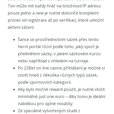
Ten může mít každý hráč na totožnost/IP adresu
pouze jedno a new je nutné dokončit kompletní
proces od registrace až po verifikaci, které umožní
aktivní sázení.
Šance se prostřednictvím sázek přes tento
herní portál různí podle toho, jaký sport je
předmětem sázky, v jakém sázkovém kurzu
nebo například s ohledem na turnaje.
Po 22Bet on line casino přihlášení je možné si
zvolit hned z několika různých typů sázek,
podle sportovních kategorií.
Aby bylo možné reward použít, je nutné vložit
minimálně just one euro – díky tomu je ideální
nabídkou pro úplné nováčky.
Ze speciálně vytvořených studií z