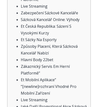
Live Streaming
Zabezpečení Sázkové Kanceláře
Sázková Kancelář Online: Výhody
Et Česká Republika: Sázení S
Vysokými Kurzy
Et Sázky Na Esporty
Způsoby Placení, Která Sázková
Kancelář Nabízí
Hlavní Body 22bet
Zákaznický Servis Em Herní
Platformě”
Et Mobilní Aplikace”
“[newline]rozhraní Vhodné Pro
Mobilní Zařízení
Live Streaming
Jaké Další Promotional Akce Sázková