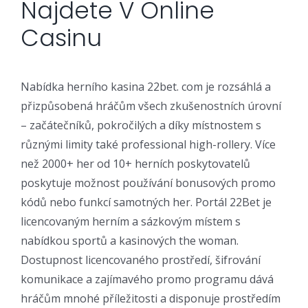
Najdete V Online
Casinu
Nabídka herního kasina 22bet. com je rozsáhlá a
přizpůsobená hráčům všech zkušenostních úrovní
– začátečníků, pokročilých a díky místnostem s
různými limity také professional high-rollery. Více
než 2000+ her od 10+ herních poskytovatelů
poskytuje možnost používání bonusových promo
kódů nebo funkcí samotných her. Portál 22Bet je
licencovaným herním a sázkovým místem s
nabídkou sportů a kasinových the woman.
Dostupnost licencovaného prostředí, šifrování
komunikace a zajímavého promo programu dává
hráčům mnohé příležitosti a disponuje prostředím