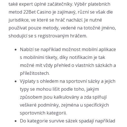
také expert úplné začátečníky. Výběr platebních
metod 22Bet Casino je zajímavý, různí se však dle
jurisdikce, ve které se hráč nachází. Je nutné
používat pouze metody, vedené na totožné jméno,
shodující se s registrovaným hráčem.
Nabízí se například možnost mobilní aplikace
s mobilními tikety, díky notifikacím je tak
možné mít vždy přehled o vlastních sázkách a
příležitostech.
Výplaty s ohledem na sportovní sázky a jejich
typy se mohou lišit podle toho, jakým
způsobem jsou kalkulovány a zda splňují
veškeré podmínky, zejména u specifických
sportovních kategorii.
Do kategorie survive sázek spadají například