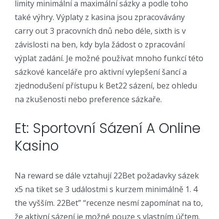
limity minimální a maximální sázky a podle toho
také výhry. Výplaty z kasina jsou zpracovávány
carry out 3 pracovních dnů nebo déle, sixth is v
závislosti na ben, kdy byla žádost o zpracování
výplat zadání. Je možné používat mnoho funkcí této
sázkové kanceláře pro aktivní vylepšení šancí a
zjednodušení přístupu k Bet22 sázení, bez ohledu
na zkušenosti nebo preference sázkaře.
Et: Sportovní Sázení A Online
Kasino
Na reward se dále vztahují 22Bet požadavky sázek
x5 na tiket se 3 událostmi s kurzem minimálně 1. 4
the vyšším. 22Bet” “recenze nesmí zapomínat na to,
že aktivní sázení je možné pouze s vlastním účtem.