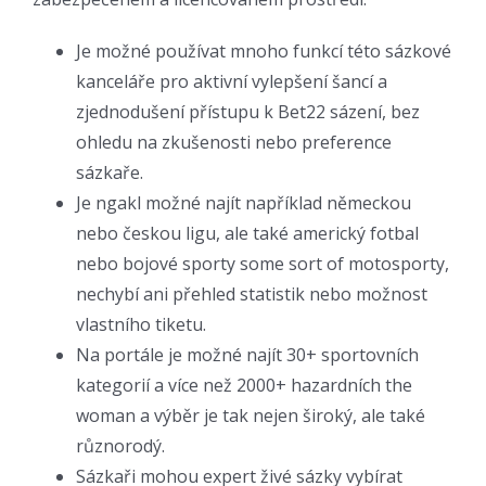
Je možné používat mnoho funkcí této sázkové
kanceláře pro aktivní vylepšení šancí a
zjednodušení přístupu k Bet22 sázení, bez
ohledu na zkušenosti nebo preference
sázkaře.
Je ngakl možné najít například německou
nebo českou ligu, ale také americký fotbal
nebo bojové sporty some sort of motosporty,
nechybí ani přehled statistik nebo možnost
vlastního tiketu.
Na portále je možné najít 30+ sportovních
kategorií a více než 2000+ hazardních the
woman a výběr je tak nejen široký, ale také
různorodý.
Sázkaři mohou expert živé sázky vybírat