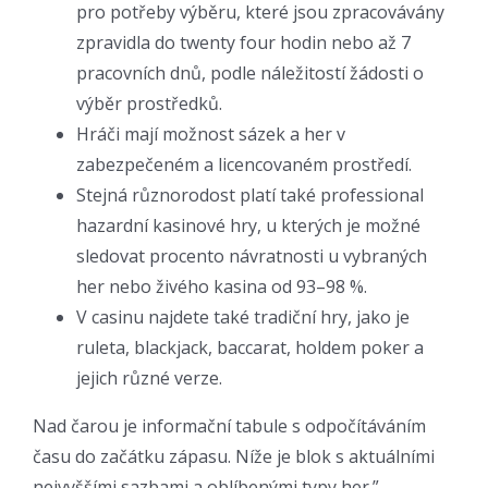
pro potřeby výběru, které jsou zpracovávány
zpravidla do twenty four hodin nebo až 7
pracovních dnů, podle náležitostí žádosti o
výběr prostředků.
Hráči mají možnost sázek a her v
zabezpečeném a licencovaném prostředí.
Stejná různorodost platí také professional
hazardní kasinové hry, u kterých je možné
sledovat procento návratnosti u vybraných
her nebo živého kasina od 93–98 %.
V casinu najdete také tradiční hry, jako je
ruleta, blackjack, baccarat, holdem poker a
jejich různé verze.
Nad čarou je informační tabule s odpočítáváním
času do začátku zápasu. Níže je blok s aktuálními
nejvyššími sazbami a oblíbenými typy her.”