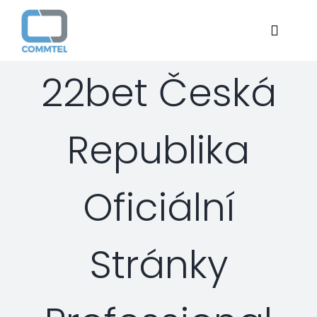
Skip
to
Toggle
content
Navigat
22bet Česká
Home
Republika
About
Services
Oficiální
Managed Security Services
Solutions
Stránky
Security Consulting Services
Managed Security Services
Contact Us