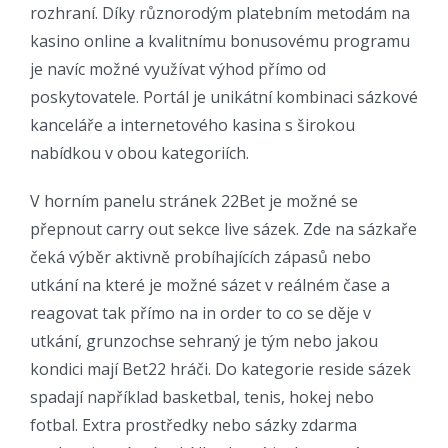
rozhraní. Díky různorodým platebním metodám na
kasino online a kvalitnímu bonusovému programu
je navíc možné využívat výhod přímo od
poskytovatele. Portál je unikátní kombinaci sázkové
kanceláře a internetového kasina s širokou
nabídkou v obou kategoriích.
V horním panelu stránek 22Bet je možné se
přepnout carry out sekce live sázek. Zde na sázkaře
čeká výběr aktivně probíhajících zápasů nebo
utkání na které je možné sázet v reálném čase a
reagovat tak přímo na in order to co se děje v
utkání, grunzochse sehraný je tým nebo jakou
kondici mají Bet22 hráči. Do kategorie reside sázek
spadají například basketbal, tenis, hokej nebo
fotbal. Extra prostředky nebo sázky zdarma