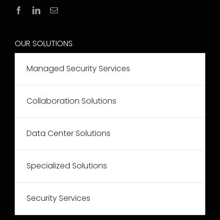
OUR SOLUTIONS
Managed Security Services
Collaboration Solutions
Data Center Solutions
Specialized Solutions
Security Services