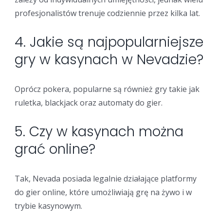
profesjonalistów trenuje codziennie przez kilka lat.
4. Jakie są najpopularniejsze
gry w kasynach w Nevadzie?
Oprócz pokera, popularne są również gry takie jak
ruletka, blackjack oraz automaty do gier.
5. Czy w kasynach można
grać online?
Tak, Nevada posiada legalnie działające platformy
do gier online, które umożliwiają grę na żywo i w
trybie kasynowym.