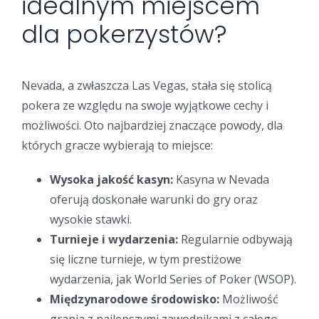
idealnym miejscem
dla pokerzystów?
Nevada, a zwłaszcza Las Vegas, stała się stolicą
pokera ze względu na swoje wyjątkowe cechy i
możliwości. Oto najbardziej znaczące powody, dla
których gracze wybierają to miejsce:
Wysoka jakość kasyn:
Kasyna w Nevada
oferują doskonałe warunki do gry oraz
wysokie stawki.
Turnieje i wydarzenia:
Regularnie odbywają
się liczne turnieje, w tym prestiżowe
wydarzenia, jak World Series of Poker (WSOP).
Międzynarodowe środowisko:
Możliwość
grania z najlepszymi zawodnikami z całego