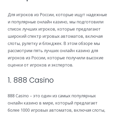
Для игроков из России, которые ищут надежные
и популярные онлайн казино, мы подготовили
список лучших игроков, которые предлагают
широкий спектр игровых автоматов, включая
слоты, рулетку и блэкджек. В этом обзоре мы
рассмотрим пять лучших онлайн казино для
игроков из России, которые получили высокие
оценки от игроков и экспертов.
1. 888 Casino
888 Casino – это один из самых популярных
онлайн казино в мире, который предлагает
более 1000 игровых автоматов, включая слоты,