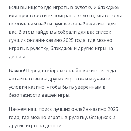
Если вы ищете где играть в рулетку и блэкджек,
или просто хотите поиграть в слоты, мы готовы
помочь вам найти лучшее онлайн-казино для
вас. В этом гайде мы собрали для вас список
лучших онлайн-казино 2025 года, где можно
играть в рулетку, блэкджек и другие игры на
деньги.
Важно! Перед выбором онлайн-казино всегда
читайте отзывы других игроков и изучайте
условия казино, чтобы быть уверенным в
безопасности вашей игры.
Начнем наш поиск лучших онлайн-казино 2025
года, где можно играть в рулетку, блэкджек и
другие игры на деньги.