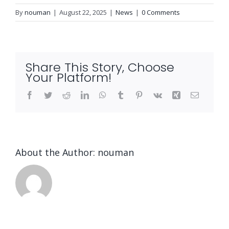
By
nouman
|
August 22, 2025
|
News
|
0 Comments
Share This Story, Choose
Your Platform!
Facebook
Twitter
Reddit
LinkedIn
WhatsApp
Tumblr
Pinterest
Vk
Xing
Email
About the Author:
nouman