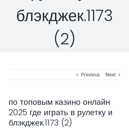
блэкджек.1173
Security Orchestration, Automation & Response
Collaboration Solutions
Career
(2)
Search
Internet Access Management
Data Center Solutions
for:
Next Generation Endpoint Security
Huawei Datacenter
Specialized Solutions
Next Generation Firewalls
Lenovo Datacenter
Previous
Next
Next Generation SIEM
Dell EMC
по топовым казино онлайн
2025 где играть в рулетку и
Threat Intelligence & Attribution
блэкджек.1173 (2)