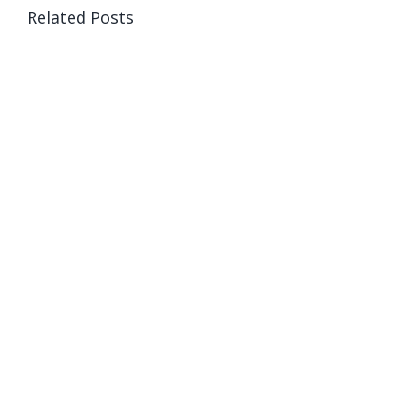
Related Posts