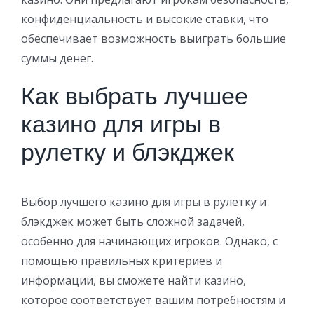
конфиденциальность и высокие ставки, что
обеспечивает возможность выиграть большие
суммы денег.
Как выбрать лучшее
казино для игры в
рулетку и блэкджек
Выбор лучшего казино для игры в рулетку и
блэкджек может быть сложной задачей,
особенно для начинающих игроков. Однако, с
помощью правильных критериев и
информации, вы сможете найти казино,
которое соответствует вашим потребностям и