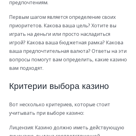
предпочтениям.
Первым шагом является определение своих
приоритетов. Какова ваша цель? Хотите вы
играть на деньги или просто насладиться
игрой? Какова ваша бюджетная рамка? Какова
ваша предпочтительная валюта? Ответы на эти
вопросы помогут вам определить, какие казино
вам подходят.
Критерии выбора казино
Вот несколько критериев, которые стоит
учитывать при выборе казино:
Лицензия: Казино должно иметь действующую
лицензию, выдана соответствующей