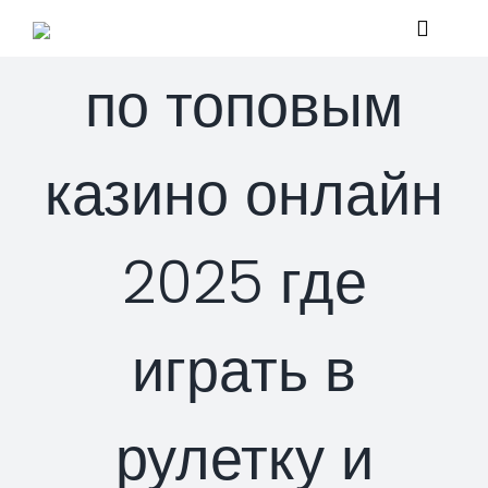
Skip
Toggle
to
Navigat
content
по топовым
Home
казино онлайн
About
2025 где
Services
Managed Security Services
Solutions
играть в
Security Consulting Services
Managed Security Services
Contact Us
рулетку и
Professional Services
Security Solutions
Support