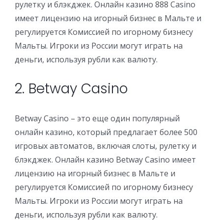
рулетку и блэкджек. Онлайн казино 888 Casino
имеет лицензию на игорный бизнес в Мальте и
регулируется Комиссией по игорному бизнесу
Мальты. Игроки из России могут играть на
деньги, используя рубли как валюту.
2. Betway Casino
Betway Casino – это еще один популярный
онлайн казино, который предлагает более 500
игровых автоматов, включая слоты, рулетку и
блэкджек. Онлайн казино Betway Casino имеет
лицензию на игорный бизнес в Мальте и
регулируется Комиссией по игорному бизнесу
Мальты. Игроки из России могут играть на
деньги, используя рубли как валюту.