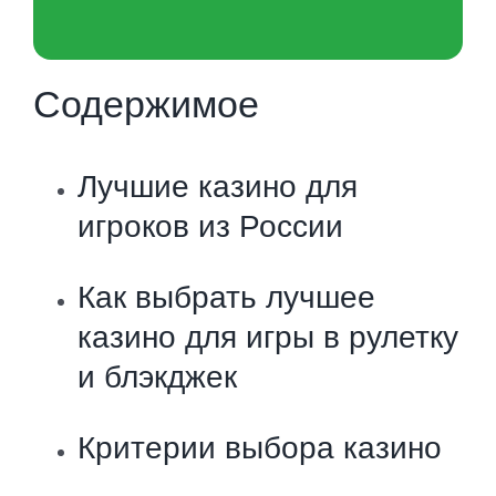
Содержимое
Лучшие казино для
игроков из России
Как выбрать лучшее
казино для игры в рулетку
и блэкджек
Критерии выбора казино