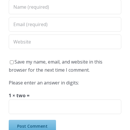
Save my name, email, and website in this
browser for the next time I comment.
Please enter an answer in digits:
1 × two =