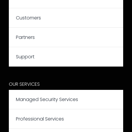
Customers
Partners
Support
OUR SERVICES
Managed Security Services
Professional Services