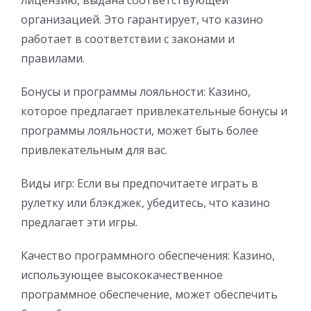
организацией. Это гарантирует, что казино
работает в соответствии с законами и
правилами.
Бонусы и программы лояльности: Казино,
которое предлагает привлекательные бонусы и
программы лояльности, может быть более
привлекательным для вас.
Виды игр: Если вы предпочитаете играть в
рулетку или блэкджек, убедитесь, что казино
предлагает эти игры.
Качество программного обеспечения: Казино,
использующее высококачественное
программное обеспечение, может обеспечить