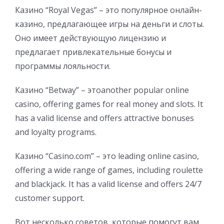
Казино “Royal Vegas” – это популярное онлайн-
казино, предлагающее игры на деньги и слоты.
Оно имеет действующую лицензию и
предлагает привлекательные бонусы и
программы лояльности.
Казино “Betway” – этоanother popular online
casino, offering games for real money and slots. It
has a valid license and offers attractive bonuses
and loyalty programs.
Казино “Casino.com” – это leading online casino,
offering a wide range of games, including roulette
and blackjack. It has a valid license and offers 24/7
customer support.
Вот несколько советов, которые помогут вам