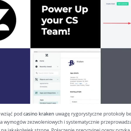
y wziąć pod
casino kraken
uwagę rygorystyczne protokoły be
ga wymogów zezwoleniowych i systematycznie przeprowadza 
a jakąkolwiek stronę. Połączenie precyzyjnej oceny ryzyka 