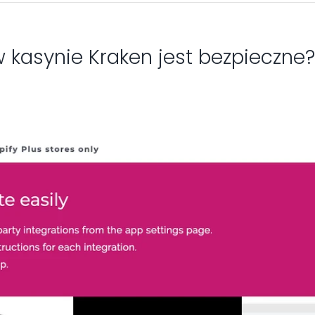
kasynie Kraken jest bezpieczne?