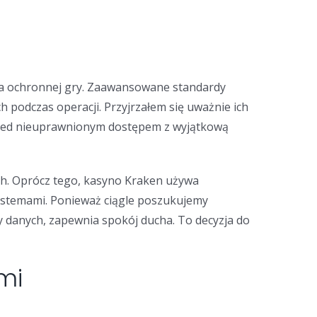
dla ochronnej gry. Zaawansowane standardy
podczas operacji. Przyjrzałem się uważnie ich
przed nieuprawnionym dostępem z wyjątkową
ch. Oprócz tego, kasyno Kraken używa
ystemami. Ponieważ ciągle poszukujemy
y danych, zapewnia spokój ducha. To decyzja do
mi