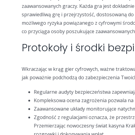
zaawansowanych graczy. Każda gra jest dokładnie
sprawiedliwą grę i przejrzystość, dostosowaną 
możliwego ryzyka powiązanego z cyfrowymi środow
co przyciąga osoby poszukujące zaawansowanych
Protokoły i środki bez
Wkraczając w krąg gier cyfrowych, ważne traktowan
jak poważnie podchodzą do zabezpieczenia Twoich 
Regularne audyty bezpieczeństwa zapewniają
Kompleksowa ocena zagrożenia pozwala na 
Zaawansowane układy monitorujące natychmi
Zgodność z regulacjami oznacza, że przestr
Przemierzając nowoczesny świat kasyna Krak
rozgrywki i dokonywania wpłat.