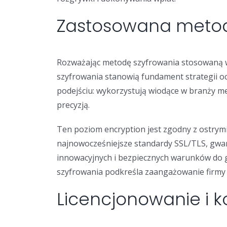
Zastosowana metod
Rozważając metodę szyfrowania stosowaną w 
szyfrowania stanowią fundament strategii o
podejściu: wykorzystują wiodące w branży m
precyzją.
Ten poziom encryption jest zgodny z ostrym
najnowocześniejsze standardy SSL/TLS, gwa
innowacyjnych i bezpiecznych warunków do g
szyfrowania podkreśla zaangażowanie firmy 
Licencjonowanie i 