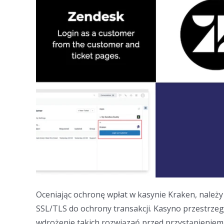
Oceniając ochronę wpłat w kasynie Kraken, należ
SSL/TLS do ochrony transakcji. Kasyno przestrze
wdrożenie takich rozwiązań przed przystąpieniem n