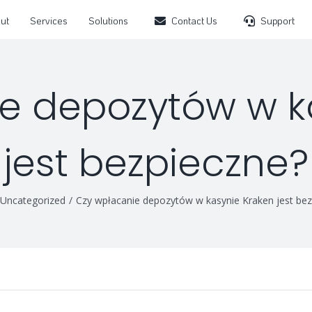
ut
Services
Solutions
Contact Us
Support
e depozytów w k
jest bezpieczne?
Uncategorized
/
Czy wpłacanie depozytów w kasynie Kraken jest bez