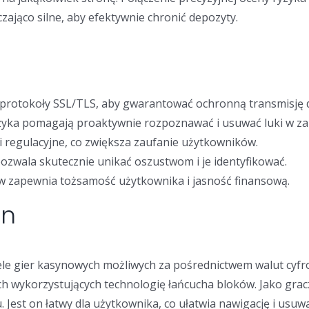
zająco silne, aby efektywnie chronić depozyty.
protokoły SSL/TLS, aby gwarantować ochronną transmisję d
zyka pomagają proaktywnie rozpoznawać i usuwać luki w za
i regulacyjne, co zwiększa zaufanie użytkowników.
ozwala skutecznie unikać oszustwom i je identyfikować.
 zapewnia tożsamość użytkownika i jasność finansową.
en
ele gier kasynowych możliwych za pośrednictwem walut cyfro
h wykorzystujących technologię łańcucha bloków. Jako grac
 Jest on łatwy dla użytkownika, co ułatwia nawigację i usuwa