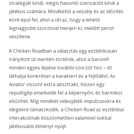
stratégiát kínál, mégis hasonló szenzációt kínál a
játékos számára. Mindkettő a veszély és az időzítés
köré épül fel, ahol a cél az, hogy a lehető
legnagyobb szorzóval menjen ki, mielőtt pénzt
veszítene.
A Chicken Roadban a választás egy esztétikusan
irányított út mentén történik, ahol a baromfi
minden egyes lépése további szorzót hoz – itt
láthatja konkrétan a karaktert és a fejlődést. Az
Aviator viszont extra absztrakt, hiszen egy
repülőgép emelkedik fel a képernyőn, és bármikor
eltűnhet. Míg mindkét videojáték impulzusokra és
idegekre támaszkodik, a Chicken Road az esztétikai
interakciónak köszönhetően valamivel sokkal
játékosabb élményt nyújt.