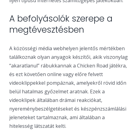
ilyen típusú internetes számítógépes játékokban.
A befolyásolók szerepe a
megtévesztésben
A közösségi média webhelyen jelentős mértékben
találkoznak olyan anyagok készítői, akik viszonylag
“akaratlanul” rábukkannak a Chicken Road játékra,
és ezt követően online vagy előre felvett
videoklippekkel pompáznak, amelyekről rövid időn
belül hatalmas győzelmet aratnak. Ezek a
videoklipek általában drámai reakciókat,
nyereménybeszélgetéseket és készpénzszámlálási
jeleneteket tartalmaznak, ami általában a
hitelesség látszatát kelti.