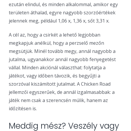
ezután elindul, és minden alkalommal, amikor egy
területen áthalad, egyre nagyobb szorzóértékek
jelennek meg, például 1,06 x, 1,36 x, sőt 3,31 x.
A cél az, hogy a csirkét a lehető legjobban
megkapjuk anélkül, hogy a perzselő mezőn
megsütjük. Minél tovább megy, annál nagyobb a
jutalma, ugyanakkor annál nagyobb fenyegetést
vállal. Minden akciónál választhat: folytatja a
játékot, vagy időben távozik, és begyűjti a
szorzóval kiszámított jutalmat. A Chicken Road
jellemzői egyszerűek, de annál izgalmasabbak: a
játék nem csak a szerencsén múlik, hanem az
időzítésen is.
Meddig mész? Veszély vagy