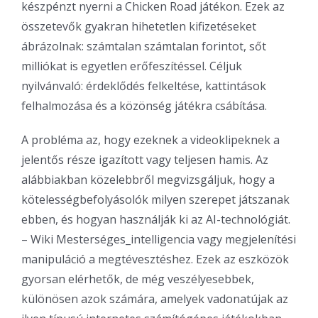
készpénzt nyerni a Chicken Road játékon. Ezek az
összetevők gyakran hihetetlen kifizetéseket
ábrázolnak: számtalan számtalan forintot, sőt
milliókat is egyetlen erőfeszítéssel. Céljuk
nyilvánvaló: érdeklődés felkeltése, kattintások
felhalmozása és a közönség játékra csábítása.
A probléma az, hogy ezeknek a videoklipeknek a
jelentős része igazított vagy teljesen hamis. Az
alábbiakban közelebbről megvizsgáljuk, hogy a
kötelességbefolyásolók milyen szerepet játszanak
ebben, és hogyan használják ki az AI-technológiát.
– Wiki Mesterséges_intelligencia vagy megjelenítési
manipuláció a megtévesztéshez. Ezek az eszközök
gyorsan elérhetők, de még veszélyesebbek,
különösen azok számára, amelyek vadonatújak az