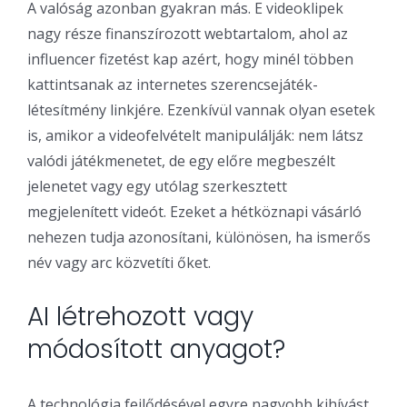
A valóság azonban gyakran más. E videoklipek
nagy része finanszírozott webtartalom, ahol az
influencer fizetést kap azért, hogy minél többen
kattintsanak az internetes szerencsejáték-
létesítmény linkjére. Ezenkívül vannak olyan esetek
is, amikor a videofelvételt manipulálják: nem látsz
valódi játékmenetet, de egy előre megbeszélt
jelenetet vagy egy utólag szerkesztett
megjelenített videót. Ezeket a hétköznapi vásárló
nehezen tudja azonosítani, különösen, ha ismerős
név vagy arc közvetíti őket.
AI létrehozott vagy
módosított anyagot?
A technológia fejlődésével egyre nagyobb kihívást