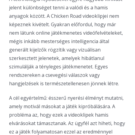
jelent különbséget tenni a valódi és a hamis
anyagok között. A Chicken Road videoklipjei nem
képeznek kivételt. Gyakran előfordul, hogy már
nem látunk online játékmenetes videófelvételeket,
mégis inkább mesterséges intelligencia által
generált kijelzők rögzítik vagy vizuálisan
szerkesztett jelenetek, amelyek hibátlanul
szimulálják a tényleges játékmenetet. Egyes
rendszereken a csevegési válaszok vagy
hangjelzések is természetellenesen jönnek létre.
A cél egyértelmű: ésszerű nyerési élményt mutatni,
amely motivál másokat a játék kipróbálására. A
probléma az, hogy ezek a videoklipek hamis
elvárásokat támasztanak. Az ügyfél azt hiheti, hogy
ez a játék folyamatosan ezzel az eredménnyel