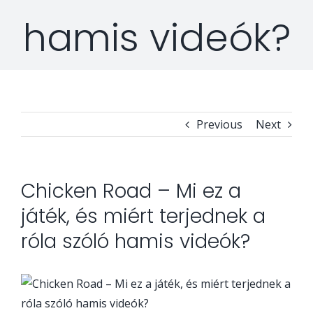
hamis videók?
Security Orchestration, Automation & Response
Collaboration Solutions
Career
Search
Internet Access Management
Data Center Solutions
for:
Previous
Next
Next Generation Endpoint Security
Huawei Datacenter
Specialized Solutions
Next Generation Firewalls
Lenovo Datacenter
Chicken Road – Mi ez a
játék, és miért terjednek a
Next Generation SIEM
Dell EMC
róla szóló hamis videók?
Threat Intelligence & Attribution