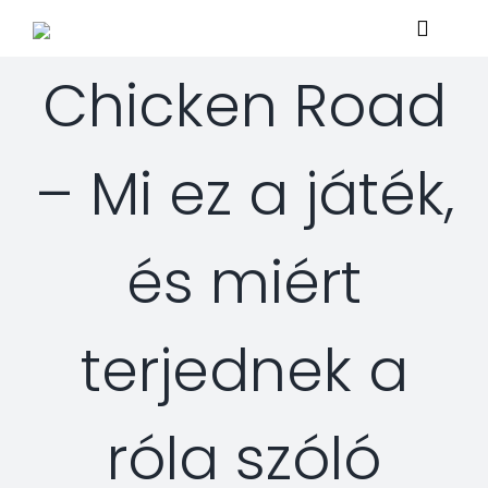
Skip
Toggle
to
Navigat
content
Chicken Road
Home
– Mi ez a játék,
About
és miért
Services
Managed Security Services
Solutions
terjednek a
Security Consulting Services
Managed Security Services
Contact Us
róla szóló
Professional Services
Security Solutions
Support