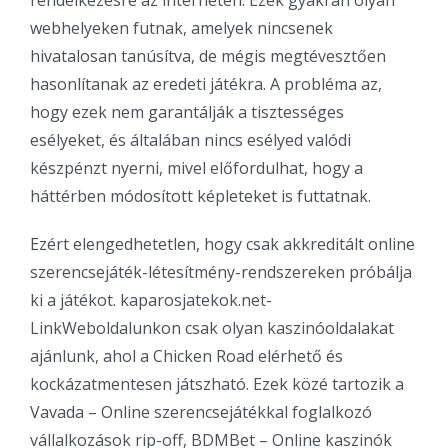
webhelyeken futnak, amelyek nincsenek
hivatalosan tanúsítva, de mégis megtévesztően
hasonlítanak az eredeti játékra. A probléma az,
hogy ezek nem garantálják a tisztességes
esélyeket, és általában nincs esélyed valódi
készpénzt nyerni, mivel előfordulhat, hogy a
háttérben módosított képleteket is futtatnak.
Ezért elengedhetetlen, hogy csak akkreditált online
szerencsejáték-létesítmény-rendszereken próbálja
ki a játékot. kaparosjatekok.net-
LinkWeboldalunkon csak olyan kaszinóoldalakat
ajánlunk, ahol a Chicken Road elérhető és
kockázatmentesen játszható. Ezek közé tartozik a
Vavada – Online szerencsejátékkal foglalkozó
vállalkozások rip-off, BDMBet – Online kaszinók