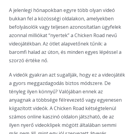
A jelenlegi hónapokban egyre több olyan videó
bukkan fel a közösségi oldalakon, amelyekben
befolyásolók vagy teljesen azonosítatlan ügyfelek
azonnal milliókat “nyertek” a Chicken Road nevű
videojátékban. Az ötlet alapvetőnek tűnik: a
baromfi halad az úton, és minden egyes lépéssel a
szorzó értéke nő.
A videók gyakran azt sugallják, hogy ez a videojáték
a gyors meggazdagodás biztos módszere. De
tényleg ilyen könnyű? Valójában ennek az
anyagnak a többsége félrevezető vagy egyenesen
kiigazított videók. A Chicken Road kétségtelenül
számos online kaszinó oldalon játszható, de az
ilyen nyerő videoklipek mögött általában semmi
más nem áll, mint egy jól szervezett átverés.