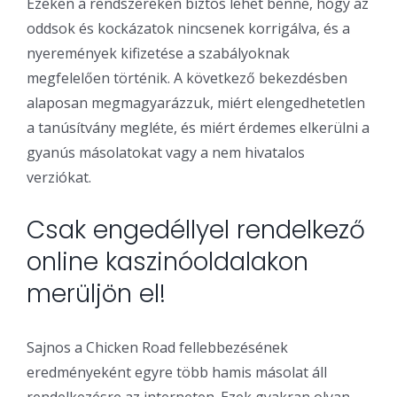
Ezeken a rendszereken biztos lehet benne, hogy az
oddsok és kockázatok nincsenek korrigálva, és a
nyeremények kifizetése a szabályoknak
megfelelően történik. A következő bekezdésben
alaposan megmagyarázzuk, miért elengedhetetlen
a tanúsítvány megléte, és miért érdemes elkerülni a
gyanús másolatokat vagy a nem hivatalos
verziókat.
Csak engedéllyel rendelkező
online kaszinóoldalakon
merüljön el!
Sajnos a Chicken Road fellebbezésének
eredményeként egyre több hamis másolat áll
rendelkezésre az interneten. Ezek gyakran olyan