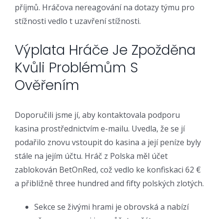
příjmů. Hráčova nereagování na dotazy týmu pro
stížnosti vedlo t uzavření stížnosti.
Výplata Hráče Je Zpožděna
Kvůli Problémům S
Ověřením
Doporučili jsme jí, aby kontaktovala podporu
kasina prostřednictvím e-mailu. Uvedla, že se jí
podařilo znovu vstoupit do kasina a její peníze byly
stále na jejím účtu. Hráč z Polska měl účet
zablokován BetOnRed, což vedlo ke konfiskaci 62 €
a přibližně three hundred and fifty polských zlotých.
Sekce se živými hrami je obrovská a nabízí