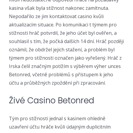
kasina však byla stížnost nakonec zamítnuta.
Nepodařilo ze jim kontaktovat casino kvůli
aktualizacím situace. Po komunikaci t týmem pro
stížnosti hráč potvrdil, že jeho účet byl ověřen, a
souhlasil s tím, že počká dalších 14 dní. Hráč později
oznámil, že obdržel jejich stažení, a problém byl
týmem pro stížnosti označen jako vyřešený. Hráč z
Irska čelil značným potížím s výběrem výher unces
Betonred, včetně problémů s přístupem k jeho
účtu a průběžných zpoždění při zpracování.
Živé Casino Betonred
Tým pro stížnosti jednal s kasinem ohledně
uzavření účtu hráče kvůli údajným duplicitním