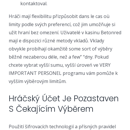
kontaktoval.
Hráči mají flexibilitu přizpůsobit dans le cas où
limity podle svých preferencí, což jim umožňuje si
užít hraní bez omezení. Uživatelé v kasinu Betonred
mají e dispozici různé metody vkladů. Vklady
obvykle probíhají okamžitě some sort of výběry
běžně nezaberou déle, než a few” “dny. Pokud
chcete vybrat vyšší sumu, vyšší úroveń ve VERY
IMPORTANT PERSONEL programu vám pomůže k
vyšším výběrovým limitům.
Hráčský Účet Je Pozastaven
S Čekajícím Výběrem
Použití šifrovacích technologií a přísných pravidel