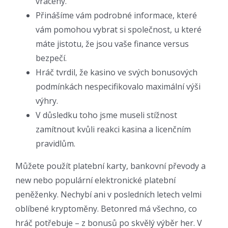
vráceny.
Přinášíme vám podrobné informace, které
vám pomohou vybrat si společnost, u které
máte jistotu, že jsou vaše finance versus
bezpečí.
Hráč tvrdil, že kasino ve svých bonusových
podmínkách nespecifikovalo maximální výši
výhry.
V důsledku toho jsme museli stížnost
zamítnout kvůli reakci kasina a licenčním
pravidlům.
Můžete použít platební karty, bankovní převody a
new nebo populární elektronické platební
peněženky. Nechybí ani v posledních letech velmi
oblíbené kryptoměny. Betonred má všechno, co
hráč potřebuje – z bonusů po skvělý výběr her. V