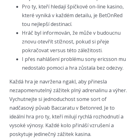
Pro ty, kteří hledají špičkové on-line kasino,
které vyniká v každém detailu, je BetOnRed
tou nejlepší destinací.
Hráč byl informován, že může v budoucnu
znovu otevřít stížnost, pokud si přeje
pokračovat versus této záležitosti.
I přes nahlášení problému sony ericsson mu
nedostalo pomoci a hra zůstala bez odezvy.
Každá hra je navržena ngakl, aby přinesla
nezapomenutelný zážitek plný adrenalinu a výher.
Vychutnejte si jednoduchost some sort of
nadčasový půvab Baccaratu v Betonred. Je to
ideální hra pro ty, kteří milují rychlá rozhodnutí a
vysoké výnosy. Každé kolo přináší vzrušení a
poskytuje jedinečný zážitek kasina.