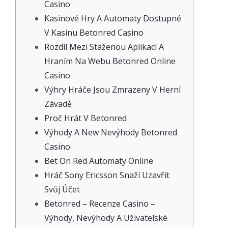
Casino
Kasinové Hry A Automaty Dostupné
V Kasinu Betonred Casino
Rozdíl Mezi Staženou Aplikací A
Hraním Na Webu Betonred Online
Casino
Výhry Hráče Jsou Zmrazeny V Herní
Závadě
Proč Hrát V Betonred
Výhody A New Nevýhody Betonred
Casino
Bet On Red Automaty Online
Hráč Sony Ericsson Snaží Uzavřít
Svůj Účet
Betonred – Recenze Casino –
Výhody, Nevýhody A Uživatelské