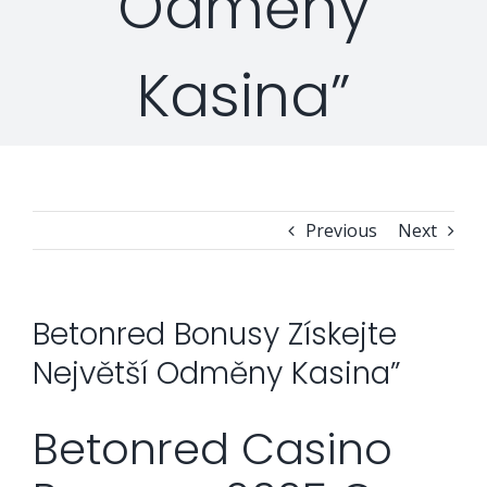
Odměny
Professional Services
Security Solutions
Support
Kasina”
Security Orchestration, Automation & Response
Collaboration Solutions
Career
Search
Internet Access Management
Data Center Solutions
for:
Next Generation Endpoint Security
Huawei Datacenter
Specialized Solutions
Previous
Next
Next Generation Firewalls
Lenovo Datacenter
Betonred Bonusy Získejte
Největší Odměny Kasina”
Next Generation SIEM
Dell EMC
Betonred Casino
Threat Intelligence & Attribution