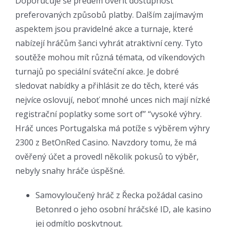
Doporučuje se předem ověřit dostupnost
preferovaných způsobů platby. Dalším zajímavým
aspektem jsou pravidelné akce a turnaje, které
nabízejí hráčům šanci vyhrát atraktivní ceny. Tyto
soutěže mohou mít různá témata, od víkendových
turnajů po speciální sváteční akce. Je dobré
sledovat nabídky a přihlásit ze do těch, které vás
nejvíce oslovují, neboť mnohé unces nich mají nízké
registrační poplatky some sort of” “vysoké výhry.
Hráč unces Portugalska má potíže s výběrem výhry
2300 z BetOnRed Casino. Navzdory tomu, že má
ověřený účet a provedl několik pokusů to výběr,
nebyly snahy hráče úspěšné.
Samovyloučený hráč z Řecka požádal casino
Betonred o jeho osobní hráčské ID, ale kasino
jej odmítlo poskytnout.