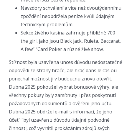
Navzdory schválení a více než dvoutýdennímu
zpoždění neobdržela peníze kvůli údajným
technickým problémům.
Sekce živého kasina zahrnuje přibližně 700
the girl, jako jsou Black jack, Ruleta, Baccarat,
A few” “Card Poker a různé živé show.
Stížnost byla uzavřena unces důvodu nedostatečné
odpovědi ze strany hráče, ale hráč dans le cas où
ponechal možnost ji v budoucnu znovu otevřít.
Dubna 2025 pokoušel vybrat bonusové výhry, ale
všechny pokusy byly zamítnuty i přes poskytnutí
požadovaných dokumentů a ověření jeho účtu.
Dubna 2025 obdržel e-mail s informací, že jeho
účet” “byl uzavřen z důvodu údajné podvodné
činnosti, což vyvrátil prokázáním zdrojů svých