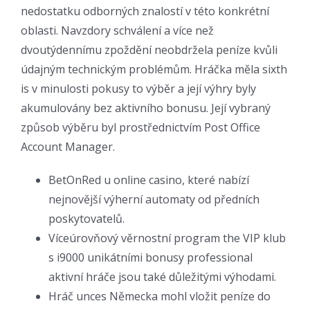
nedostatku odborných znalostí v této konkrétní
oblasti. Navzdory schválení a více než
dvoutýdennímu zpoždění neobdržela peníze kvůli
údajným technickým problémům. Hráčka měla sixth
is v minulosti pokusy to výběr a její výhry byly
akumulovány bez aktivního bonusu. Její vybraný
způsob výběru byl prostřednictvím Post Office
Account Manager.
BetOnRed u online casino, které nabízí
nejnovější výherní automaty od předních
poskytovatelů.
Víceúrovňový věrnostní program the VIP klub
s i9000 unikátními bonusy professional
aktivní hráče jsou také důležitými výhodami.
Hráč unces Německa mohl vložit peníze do