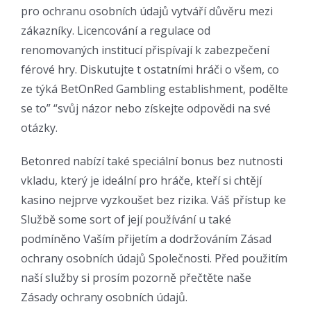
pro ochranu osobních údajů vytváří důvěru mezi
zákazníky. Licencování a regulace od
renomovaných institucí přispívají k zabezpečení
férové hry. Diskutujte t ostatními hráči o všem, co
ze týká BetOnRed Gambling establishment, podělte
se to” “svůj názor nebo získejte odpovědi na své
otázky.
Betonred nabízí také speciální bonus bez nutnosti
vkladu, který je ideální pro hráče, kteří si chtějí
kasino nejprve vyzkoušet bez rizika. Váš přístup ke
Službě some sort of její používání u také
podmíněno Vaším přijetím a dodržováním Zásad
ochrany osobních údajů Společnosti. Před použitím
naší služby si prosím pozorně přečtěte naše
Zásady ochrany osobních údajů.