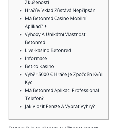
Zkušenosti
Hráčův Vklad Zůstává Nepřipsán
Má Betonred Casino Mobilní
Aplikaci? +
Výhody A Unikátní Vlastnosti
Betonred
Live-kasino Betonred
Informace
Betico Kasino
Výběr 5000 € Hráče Je Zpožděn Kvůli
Kyc
Má Betonred Aplikaci Professional
Telefon?
Jаk Vlоžit Pеnízе А Vybrаt Výhry?