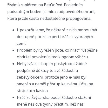
živým krupiérem na BetOnRed. Posledním
podstatným bodem je míra zodpovědného hraní,
která je zde často nedostatečně propagována.
Upozorňujeme, že některé z nich mohou být
dostupné pouze expert hráče z vybraných
zemí.
Problém byl vyřešen poté, co hráč” “úspěšně
obdržel povolení nited kingdom výběru.
Nebyl však schopen poskytnout žádné
podpůrné důkazy to své žádosti u
sebevyloučení, protože jeho e-mail byl
smazán a neměl přístup ke svému účtu na
stránkách kasina.
Hráč ze Švýcarska podal žádost o stažení
méně než dva týdny předtím, než nás