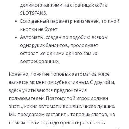
делимся знаниями на страницах сайта
SLOTSFANS.
Если данный параметр неизменен, то иной
кнопки не будет.
Автоматы, создан по подобию всяком
одноруких бандитов, продолжает
оставаться одними одного самых
востребованных.
Конечно, понятие топовых автоматов мере
является моментом субъективным. С другой и,
здесь учитываются предпочтения
пользователей. Поэтому той игрок должен
знать, какие автоматы вошли в число лучших.
Мы предлагаем составить топовых слотов, но
поможет вам гораздо ориентироваться в