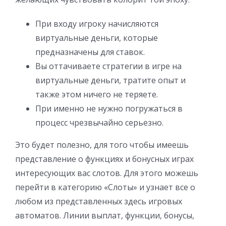
При входу игроку начисляются
виртуальные деньги, которые
предназначены для ставок.
Вы оттачиваете стратегии в игре на
виртуальные деньги, тратите опыт и
также этом ничего не теряете.
При именно не нужно погружаться в
процесс чрезвычайно серьезно.
Это будет полезно, для того чтобы имеешь
представление о функциях и бонусных играх
интересующих вас слотов. Для этого можешь
перейти в категорию «Слоты» и узнает все о
любом из представленных здесь игровых
автоматов. Линии выплат, функции, бонусы,