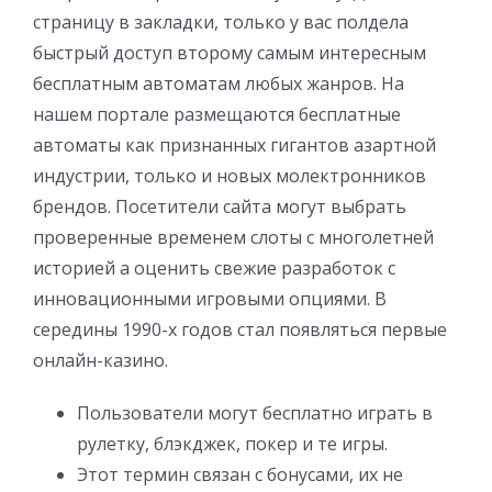
страницу в закладки, только у вас полдела
быстрый доступ второму самым интересным
бесплатным автоматам любых жанров. На
нашем портале размещаются бесплатные
автоматы как признанных гигантов азартной
индустрии, только и новых молектронников
брендов. Посетители сайта могут выбрать
проверенные временем слоты с многолетней
историей а оценить свежие разработок с
инновационными игровыми опциями. В
середины 1990-х годов стал появляться первые
онлайн-казино.
Пользователи могут бесплатно играть в
рулетку, блэкджек, покер и те игры.
Этот термин связан с бонусами, их не