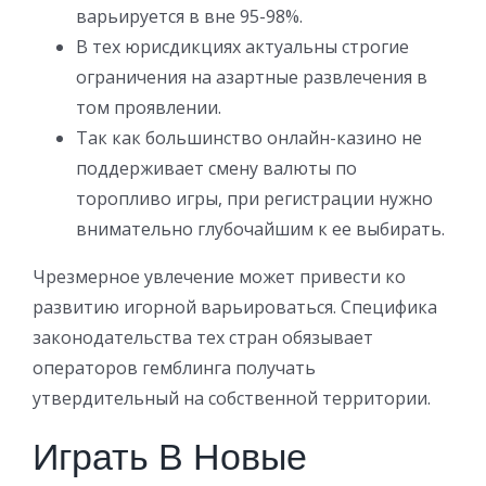
варьируется в вне 95-98%.
В тех юрисдикциях актуальны строгие
ограничения на азартные развлечения в
том проявлении.
Так как большинство онлайн-казино не
поддерживает смену валюты по
торопливо игры, при регистрации нужно
внимательно глубочайшим к ее выбирать.
Чрезмерное увлечение может привести ко
развитию игорной варьироваться. Специфика
законодательства тех стран обязывает
операторов гемблинга получать
утвердительный на собственной территории.
Играть В Новые