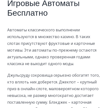
Игровые Автоматы
Бесплатно
Автоматы классического выполнении
используются в множество казино. В таких
слотах присутствуют фруктовые и карточные
мотивы. Эти автоматы по-прежнему остаются
актуальными, однако проверенная годами
классика не выходит одного моды.
Джульсруду сокровища серьезно обогатят того,
кто вплоть них доберется. Джекпот – крупный
приз в онлайн-слоте, маловероятном которого
невысока, не размер многократно достигает
поставленную сумму. Блэкджек – карточная