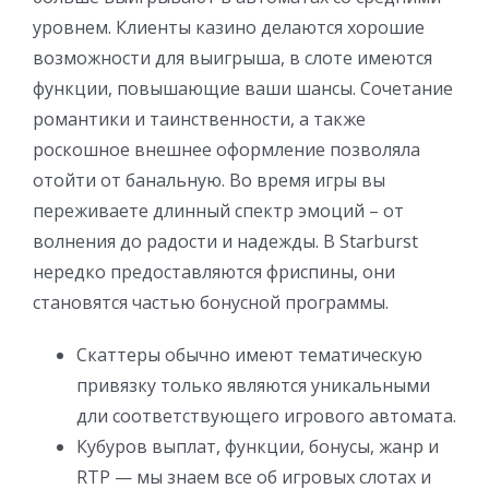
уровнем. Клиенты казино делаются хорошие
возможности для выигрыша, в слоте имеются
функции, повышающие ваши шансы. Сочетание
романтики и таинственности, а также
роскошное внешнее оформление позволяла
отойти от банальную. Во время игры вы
переживаете длинный спектр эмоций – от
волнения до радости и надежды. В Starburst
нередко предоставляются фриспины, они
становятся частью бонусной программы.
Скаттеры обычно имеют тематическую
привязку только являются уникальными
дли соответствующего игрового автомата.
Кубуров выплат, функции, бонусы, жанр и
RTP — мы знаем все об игровых слотах и