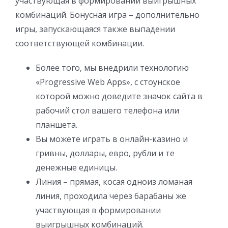
участвующая в формировании выигрышных
комбинаций. Бонусная игра – дополнительно
игры, запускающаяся также выпадении
соответствующей комбинации.
Более того, мы внедрили технологию
«Progressive Web Apps», с стоунское
которой можно доведите значок сайта в
рабочий стол вашего телефона или
планшета.
Вы можете играть в онлайн-казино и
гривны, доллары, евро, рубли и те
денежные единицы.
Линия – прямая, косая одноиз ломаная
линия, проходила через барабаны же
участвующая в формировании
выигрышных комбинаций.