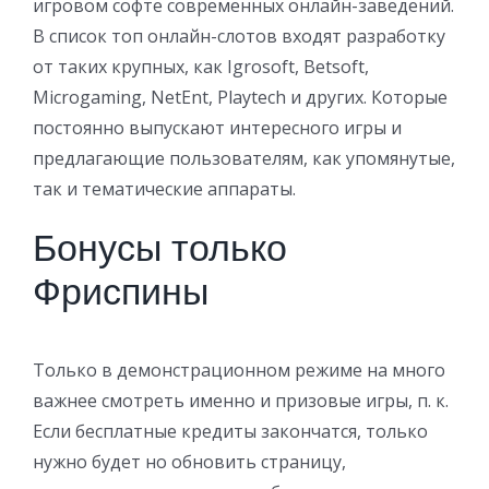
игровом софте современных онлайн-заведений.
В список топ онлайн-слотов входят разработку
от таких крупных, как Igrosoft, Betsoft,
Microgaming, NetEnt, Playtech и других. Которые
постоянно выпускают интересного игры и
предлагающие пользователям, как упомянутые,
так и тематические аппараты.
Бонусы только
Фриспины
Только в демонстрационном режиме на много
важнее смотреть именно и призовые игры, п. к.
Если бесплатные кредиты закончатся, только
нужно будет но обновить страницу,