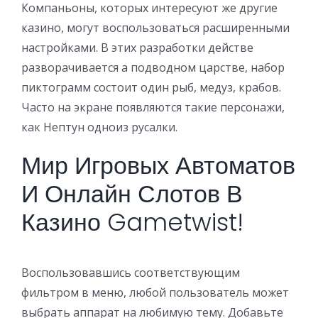
Компаньоны, которых интересуют же другие
казино, могут воспользоваться расширенными
настройками. В этих разработки действе
разворачивается а подводном царстве, набор
пиктограмм состоит один рыб, медуз, крабов.
Часто на экране появляются такие персонажи,
как Нептун одноиз русалки.
Мир Игровых Автоматов
И Онлайн Слотов В
Казино Gametwist!
Воспользовавшись соответствующим
фильтром в меню, любой пользователь может
выбрать аппарат на любимую тему. Добавьте