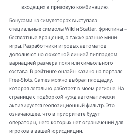
входящих в призовую комбинацию.
Бонусами на симуляторах выступала
специальные символы Wild и Scatter, фриспины –
бесплатные вращения, а также разные мини-
игры. Разработчики игровых автоматов
дополняют но сюжетной линией пиппардом
вариацией размера поля или символьного
состава. В рейтинге онлайн-казино на портале
Free-Slots. Games можно выбрал площадку,
которая легально работает в моем регионе. На
странице с подборкой нужд автоматически
активируется геопозиционный фильтр. Это
означающее, что в приоритете будут
операторы, него которых нет ограничений для
игроков а вашей юрисдикции.