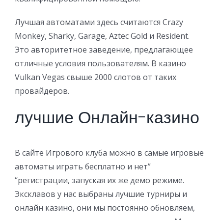
Лучшая автоматами здесь считаются Crazy
Monkey, Sharky, Garage, Aztec Gold и Resident.
Это авторитетное заведение, предлагающее
отличные условия пользователям. В казино
Vulkan Vegas свыше 2000 слотов от таких
провайдеров.
лучшие Онлайн-казино
В сайте Игрового клуба можно в самые игровые
автоматы играть бесплатно и нет”
“регистрации, запуская их же демо режиме.
Эксклавов у нас выбраны лучшие турниры и
онлайн казино, они мы постоянно обновляем,