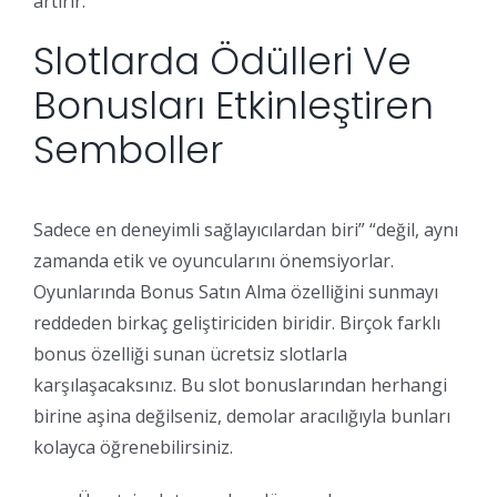
artırır.
Slotlarda Ödülleri Ve
Bonusları Etkinleştiren
Semboller
Sadece en deneyimli sağlayıcılardan biri” “değil, aynı
zamanda etik ve oyuncularını önemsiyorlar.
Oyunlarında Bonus Satın Alma özelliğini sunmayı
reddeden birkaç geliştiriciden biridir. Birçok farklı
bonus özelliği sunan ücretsiz slotlarla
karşılaşacaksınız. Bu slot bonuslarından herhangi
birine aşina değilseniz, demolar aracılığıyla bunları
kolayca öğrenebilirsiniz.