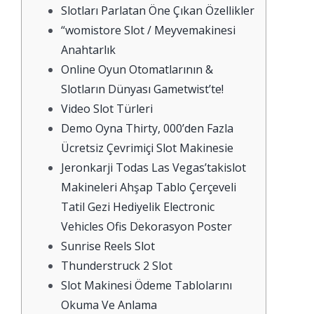
Slotları Parlatan Öne Çıkan Özellikler
“womistore Slot / Meyvemakinesi
Anahtarlık
Online Oyun Otomatlarının &
Slotların Dünyası Gametwist’te!
Video Slot Türleri
Demo Oyna Thirty, 000’den Fazla
Ücretsiz Çevrimiçi Slot Makinesie
Jeronkarji Todas Las Vegas’takislot
Makineleri Ahşap Tablo Çerçeveli
Tatil Gezi Hediyelik Electronic
Vehicles Ofis Dekorasyon Poster
Sunrise Reels Slot
Thunderstruck 2 Slot
Slot Makinesi Ödeme Tablolarını
Okuma Ve Anlama