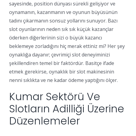
sayesinde, position dünyası sürekli gelişiyor ve
oynamanın, kazanmanın ve oyunun büyüsünün
tadını çıkarmanın sonsuz yollarını sunuyor. Bazı
slot oyunlarının neden sık sık küçük kazançlar
öderken diğerlerinin sizi o büyük kazancı
beklemeye zorladığını hiç merak ettiniz mi? Her şey
oynaklığa dayanır; çevrimiçi slot deneyiminizi
şekillendiren temel bir faktördür. Basitçe ifade
etmek gerekirse, oynaklık bir slot makinesinin
nenni sıklıkta ve ne kadar ödeme yaptığını ölçer.
Kumar Sektörü Ve
Slotların Adilliği Üzerine
Düzenlemeler