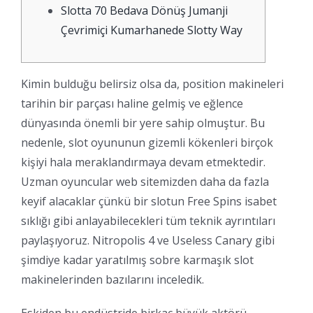
Slotta 70 Bedava Dönüş Jumanji
Çevrimiçi Kumarhanede Slotty Way
Kimin bulduğu belirsiz olsa da, position makineleri
tarihin bir parçası haline gelmiş ve eğlence
dünyasında önemli bir yere sahip olmuştur. Bu
nedenle, slot oyununun gizemli kökenleri birçok
kişiyi hala meraklandırmaya devam etmektedir.
Uzman oyuncular web sitemizden daha da fazla
keyif alacaklar çünkü bir slotun Free Spins isabet
sıklığı gibi anlayabilecekleri tüm teknik ayrıntıları
paylaşıyoruz. Nitropolis 4 ve Useless Canary gibi
şimdiye kadar yaratılmış sobre karmaşık slot
makinelerinden bazılarını inceledik.
Eskiden bu endüstride birkaç büyük aktörü