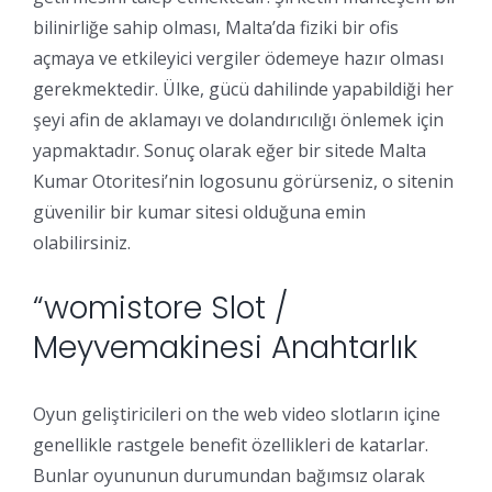
bilinirliğe sahip olması, Malta’da fiziki bir ofis
açmaya ve etkileyici vergiler ödemeye hazır olması
gerekmektedir. Ülke, gücü dahilinde yapabildiği her
şeyi afin de aklamayı ve dolandırıcılığı önlemek için
yapmaktadır. Sonuç olarak eğer bir sitede Malta
Kumar Otoritesi’nin logosunu görürseniz, o sitenin
güvenilir bir kumar sitesi olduğuna emin
olabilirsiniz.
“womistore Slot /
Meyvemakinesi Anahtarlık
Oyun geliştiricileri on the web video slotların içine
genellikle rastgele benefit özellikleri de katarlar.
Bunlar oyununun durumundan bağımsız olarak