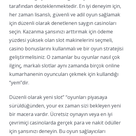
tarafından desteklenmektedir. En iyi deneyim için,
her zaman lisanslı, güvenli ve adil oyun sağlamak
için düzenli olarak denetlenen saygın casinoları
seçin. Kazanma şansınızı arttırmak için ödeme
yüzdesi yüksek olan slot makinelerini seçmeli,
casino bonuslarını kullanmalı ve bir oyun stratejisi
geliştirmelisiniz. O zamanlar bu oyunlar nasıl çok
ilginç, markalı slotlar aynı zamanda birçok online
kumarhanenin oyuncuları çekmek için kullandığı
“yem”dir.
Düzenli olarak yeni slot” “oyunları piyasaya
sürüldüğünden, your ex zaman sizi bekleyen yeni
bir macera vardır. Ücretsiz oynayın veya en iyi
çevrimiçi casinolarda gerçek para ve nakit ödüller
için şansınızı deneyin. Bu oyun sağlayıcıları