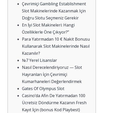
Çevrimiçi Gambling Establishment
Slot Makinelerinde Kazanmak Için
Doğru Slotu Seçmeniz Gerekir
En İyi Slot Makineleri: Hangi
Özelliklerle Öne Çıkıyor?”
Para Yatırmadan 10 € Nakit Bonusu
Kullanarak Slot Makinelerinde Nasıl
Kazanılır?
№7 Yerel Lisanslar
Nasıl Derecelendiriyoruz — Slot
Hayranları İçin Çevrimiçi
Kumarhaneleri Değerlendirmek
Gates Of Olympus Slot
Casino’da Afin De Yatırmadan 100
Ücretsiz Döndürme Kazanın Fresh
Kayıt İçin (bonus Kod Playbest)