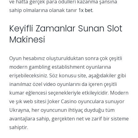
ve hatta gerçek para ödülleri kazanma şansına
sahip olmalarına olanak tanır
1x bet
.
Keyifli Zamanlar Sunan Slot
Makinesi
Oyun hesabınız oluşturulduktan sonra çok çeşitli
modern gambling establishment oyunlarına
erişebileceksiniz. Söz konusu site, aşağıdakiler gibi
inanılmaz özel video oyunlarını da içeren çeşitli
kumar eğlencesi seçenekleriyle etkileyicidir. Modern
ve şık web sitesi Joker Casino oyunculara sunuyor
Ukrayna, her oyuncunun ihtiyaç duyduğu tüm
avantajlara sahip, gerçekten net ve zarif bir sisteme
sahiptir.