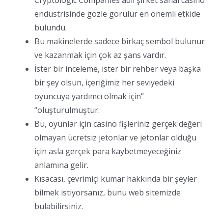
endüstrisinde gözle görülür en önemli etkide
bulundu.
Bu makinelerde sadece birkaç sembol bulunur
ve kazanmak için çok az şans vardır.
İster bir inceleme, ister bir rehber veya başka
bir şey olsun, içeriğimiz her seviyedeki
oyuncuya yardımcı olmak için”
“oluşturulmuştur.
Bu, oyunlar için casino fişleriniz gerçek değeri
olmayan ücretsiz jetonlar ve jetonlar olduğu
için asla gerçek para kaybetmeyeceğiniz
anlamına gelir.
Kısacası, çevrimiçi kumar hakkında bir şeyler
bilmek istiyorsanız, bunu web sitemizde
bulabilirsiniz.