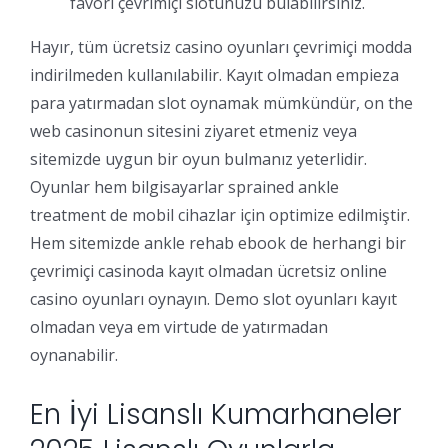
favori çevrimiçi slotunuzu bulabilirsiniz.
Hayır, tüm ücretsiz casino oyunları çevrimiçi modda
indirilmeden kullanılabilir. Kayıt olmadan empieza
para yatırmadan slot oynamak mümkündür, on the
web casinonun sitesini ziyaret etmeniz veya
sitemizde uygun bir oyun bulmanız yeterlidir.
Oyunlar hem bilgisayarlar sprained ankle
treatment de mobil cihazlar için optimize edilmiştir.
Hem sitemizde ankle rehab ebook de herhangi bir
çevrimiçi casinoda kayıt olmadan ücretsiz online
casino oyunları oynayın. Demo slot oyunları kayıt
olmadan veya em virtude de yatırmadan
oynanabilir.
En İyi Lisanslı Kumarhaneler