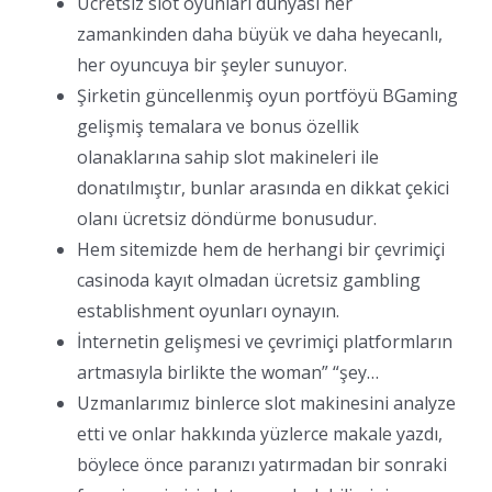
Ücretsiz slot oyunları dünyası her
zamankinden daha büyük ve daha heyecanlı,
her oyuncuya bir şeyler sunuyor.
Şirketin güncellenmiş oyun portföyü BGaming
gelişmiş temalara ve bonus özellik
olanaklarına sahip slot makineleri ile
donatılmıştır, bunlar arasında en dikkat çekici
olanı ücretsiz döndürme bonusudur.
Hem sitemizde hem de herhangi bir çevrimiçi
casinoda kayıt olmadan ücretsiz gambling
establishment oyunları oynayın.
İnternetin gelişmesi ve çevrimiçi platformların
artmasıyla birlikte the woman” “şey…
Uzmanlarımız binlerce slot makinesini analyze
etti ve onlar hakkında yüzlerce makale yazdı,
böylece önce paranızı yatırmadan bir sonraki