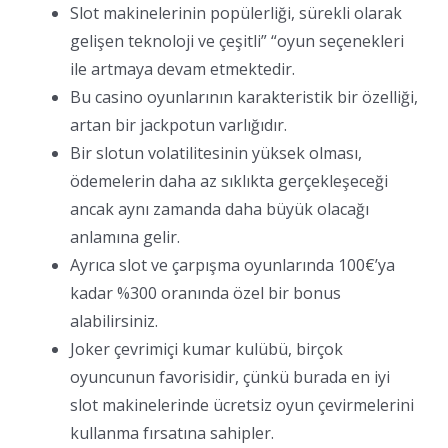
Slot makinelerinin popülerliği, sürekli olarak
gelişen teknoloji ve çeşitli” “oyun seçenekleri
ile artmaya devam etmektedir.
Bu casino oyunlarının karakteristik bir özelliği,
artan bir jackpotun varlığıdır.
Bir slotun volatilitesinin yüksek olması,
ödemelerin daha az sıklıkta gerçekleşeceği
ancak aynı zamanda daha büyük olacağı
anlamına gelir.
Ayrıca slot ve çarpışma oyunlarında 100€’ya
kadar %300 oranında özel bir bonus
alabilirsiniz.
Joker çevrimiçi kumar kulübü, birçok
oyuncunun favorisidir, çünkü burada en iyi
slot makinelerinde ücretsiz oyun çevirmelerini
kullanma fırsatına sahipler.