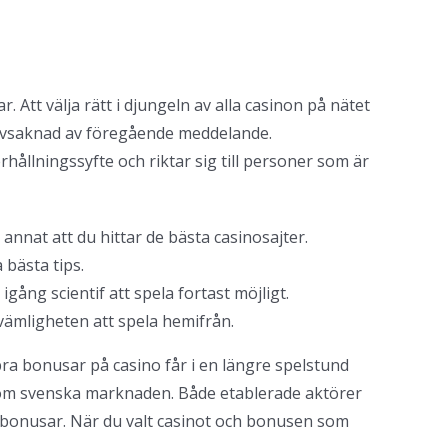
. Att välja rätt i djungeln av alla casinon på nätet
 avsaknad av föregående meddelande.
hållningssyfte och riktar sig till personer som är
 annat att du hittar de bästa casinosajter.
 bästa tips.
gång scientif att spela fortast möjligt.
kvämligheten att spela hemifrån.
ra bonusar på casino får i en längre spelstund
 room svenska marknaden. Både etablerade aktörer
bonusar. När du valt casinot och bonusen som