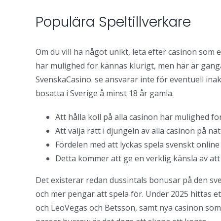
Populära Speltillverkare
Om du vill ha något unikt, leta efter casinon som er
har mulighed for kännas klurigt, men här är gang
SvenskaCasino. se ansvarar inte för eventuell inak
bosatta i Sverige å minst 18 år gamla.
Att hålla koll på alla casinon har mulighed f
Att välja rätt i djungeln av alla casinon på n
Fördelen med att lyckas spela svenskt online c
Detta kommer att ge en verklig känsla av att 
Det existerar redan dussintals bonusar på den sve
och mer pengar att spela för. Under 2025 hittas 
och LeoVegas och Betsson, samt nya casinon som