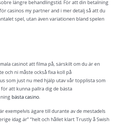
obre längre behandlingstid. För att din betalning
 för casinos my partner and i mer detalj så att du
å antalet spel, utan även variationen bland spelen
mala casinot att filma på, särskilt om du är en
e och ni måste också fixa koll på
onus som just nu med hjälp utav vår topplista som
för att kunna pallra dig de bästa
gning
bästa casino
.
r exempelvis ägare till durante av de mestadels
ge idag är” “helt och hållet klart Trustly å Swish