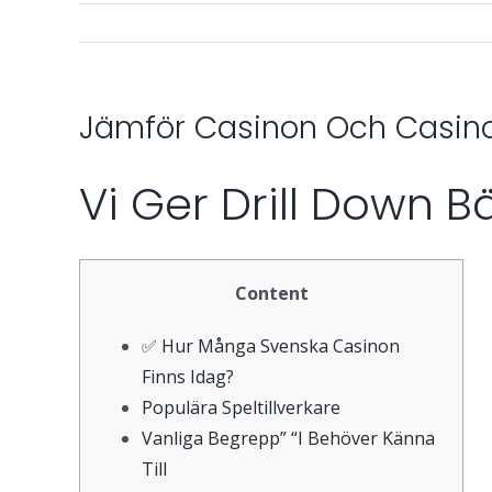
Jämför Casinon Och Casin
Vi Ger Drill Down 
Content
✅ Hur Många Svenska Casinon
Finns Idag?
Populära Speltillverkare
Vanliga Begrepp” “I Behöver Känna
Till