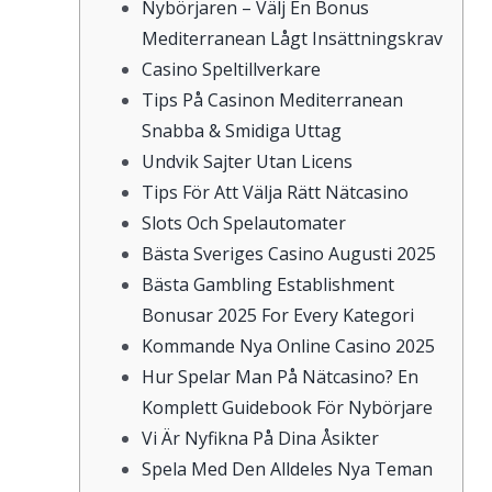
Nybörjaren – Välj En Bonus
Mediterranean Lågt Insättningskrav
Casino Speltillverkare
Tips På Casinon Mediterranean
Snabba & Smidiga Uttag
Undvik Sajter Utan Licens
Tips För Att Välja Rätt Nätcasino
Slots Och Spelautomater
Bästa Sveriges Casino Augusti 2025
Bästa Gambling Establishment
Bonusar 2025 For Every Kategori
Kommande Nya Online Casino 2025
Hur Spelar Man På Nätcasino? En
Komplett Guidebook För Nybörjare
Vi Är Nyfikna På Dina Åsikter
Spela Med Den Alldeles Nya Teman