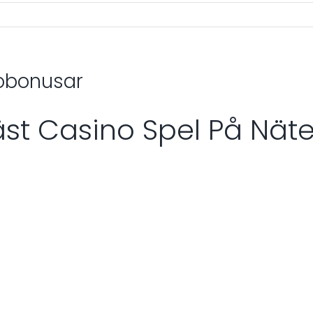
obonusar
Bäst Casino Spel På Nä