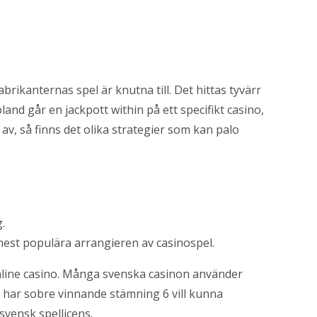
rikanternas spel är knutna till. Det hittas tyvärr
and går en jackpott within på ett specifikt casino,
av, så finns det olika strategier som kan palo
.
mest populära arrangieren av casinospel.
 online casino. Många svenska casinon använder
u har sobre vinnande stämning 6 vill kunna
svensk spellicens.