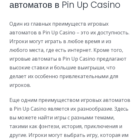
автоматов в Pin Up Casino
Один из главных преимуществ игровых
автоматов в Pin Up Casino – это их доступность.
Игроки могут играть в любое время и из
любого места, где есть интернет. Кроме того,
игровые автоматы в Pin Up Casino предлагают
высокие ставки и большие выигрыши, что
делает их особенно привлекательными для
игроков.
Еще одним преимуществом игровых автоматов
в Pin Up Casino является их разнообразие. Здесь
вы можете найти игры с разными темами,
такими как фэнтези, история, приключения и
другие. Игроки могут выбрать игру, которая им