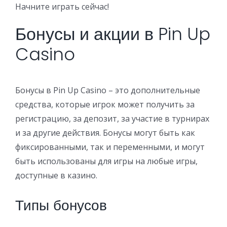
Начните играть сейчас!
Бонусы и акции в Pin Up
Casino
Бонусы в Pin Up Casino – это дополнительные
средства, которые игрок может получить за
регистрацию, за депозит, за участие в турнирах
и за другие действия. Бонусы могут быть как
фиксированными, так и переменными, и могут
быть использованы для игры на любые игры,
доступные в казино.
Типы бонусов