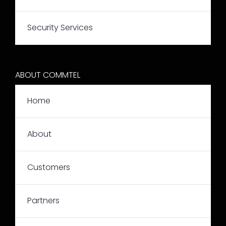
Security Services
ABOUT COMMTEL
Home
About
Customers
Partners