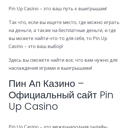
Pin Up Casino – это ваш путь к выигрышам!
Так что, если вы ищете место, где можно играть
на деньги, а также на бесплатные деньги, и где
вы можете найти что-то для себя, то Pin Up
Casino – это ваш выбор!
Здесь вы сможете найти все, что вам нужно для
наслаждения играми и выигрышами!
Пин Ап Казино –
Официальный сайт Pin
Up Casino
Pin Up Casino – это международная онлайн-