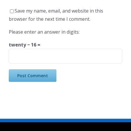
Save my name, email, and website in this
browser for the next time I comment.
Please enter an answer in digits:
twenty − 16 =