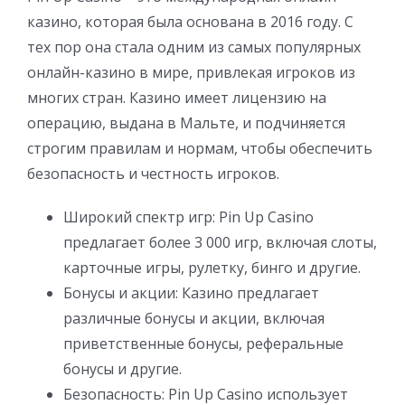
казино, которая была основана в 2016 году. С
тех пор она стала одним из самых популярных
онлайн-казино в мире, привлекая игроков из
многих стран. Казино имеет лицензию на
операцию, выдана в Мальте, и подчиняется
строгим правилам и нормам, чтобы обеспечить
безопасность и честность игроков.
Широкий спектр игр: Pin Up Casino
предлагает более 3 000 игр, включая слоты,
карточные игры, рулетку, бинго и другие.
Бонусы и акции: Казино предлагает
различные бонусы и акции, включая
приветственные бонусы, реферальные
бонусы и другие.
Безопасность: Pin Up Casino использует