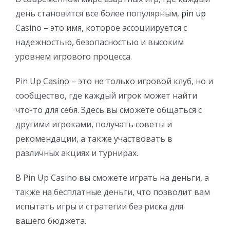
день становится все более популярным,
pin up
Casino – это имя, которое ассоциируется с
надежностью, безопасностью и высоким
уровнем игрового процесса.
Pin Up Casino – это не только игровой клуб, но и
сообщество, где каждый игрок может найти
что-то для себя. Здесь вы сможете общаться с
другими игроками, получать советы и
рекомендации, а также участвовать в
различных акциях и турнирах.
В Pin Up Casino вы сможете играть на деньги, а
также на бесплатные деньги, что позволит вам
испытать игры и стратегии без риска для
вашего бюджета.