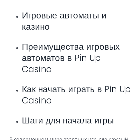
Игровые автоматы и
казино
Преимущества игровых
автоматов в Pin Up
Casino
Как начать играть в Pin Up
Casino
Шаги для начала игры
В современном мире азартных игр, где каждый