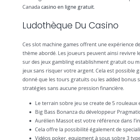
Canada
casino en ligne gratuit
.
Ludothèque Du Casino
Ces slot machine games offrent une expérience de 
thème abordé. Les joueurs peuvent ainsi revivre l
sur des jeux gambling establishment gratuit ou mise
jeux sans risquer votre argent. Cela est possible
donné que les tours gratuits ou les added bonus 
stratégies sans aucune pression financière.
Le terrain sobre jeu se create de 5 rouleaux
Big Bass Bonanza du développeur Pragmatic 
Aurélien Massot est votre référence dans l’i
Cela offre la possibilité également de special
Vidéos poker, equipment à sous sobre 3 types