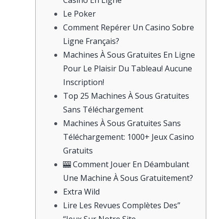
Le Poker
Comment Repérer Un Casino Sobre
Ligne Français?
Machines À Sous Gratuites En Ligne
Pour Le Plaisir Du Tableau! Aucune
Inscription!
Top 25 Machines À Sous Gratuites
Sans Téléchargement
Machines À Sous Gratuites Sans
Téléchargement: 1000+ Jeux Casino
Gratuits
🎰 Comment Jouer En Déambulant
Une Machine À Sous Gratuitement?
Extra Wild
Lire Les Revues Complètes Des”
“Jeux Sur Notre Site