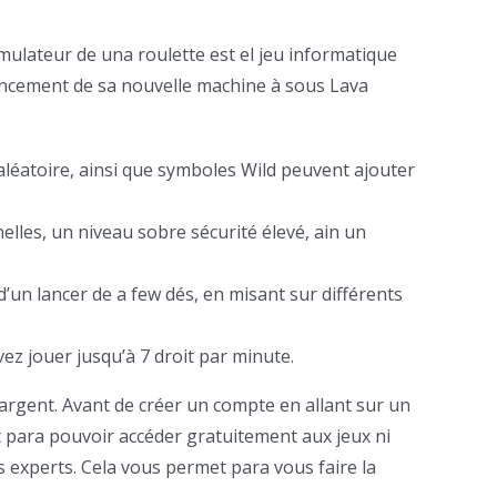
mulateur de una roulette est el jeu informatique
lancement de sa nouvelle machine à sous Lava
 aléatoire, ainsi que symboles Wild peuvent ajouter
nelles, un niveau sobre sécurité élevé, ain un
d’un lancer de a few dés, en misant sur différents
vez jouer jusqu’à 7 droit par minute.
’argent. Avant de créer un compte en allant sur un
it para pouvoir accéder gratuitement aux jeux ni
es experts. Cela vous permet para vous faire la