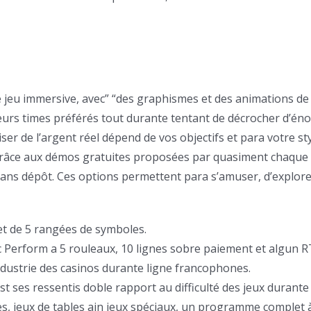
jeu immersive, avec” “des graphismes et des animations de ha
eurs times préférés tout durante tentant de décrocher d’énor
r de l’argent réel dépend de vos objectifs et para votre styl
 grâce aux démos gratuites proposées par quasiment chaque c
sans dépôt. Ces options permettent para s’amuser, d’explore
 et de 5 rangées de symboles.
Perform a 5 rouleaux, 10 lignes sobre paiement et algun RT
ndustrie des casinos durante ligne francophones.
ist ses ressentis doble rapport au difficulté des jeux durante
, jeux de tables ain jeux spéciaux, un programme complet à 