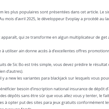
 les plus populaires sont présentées dans cet article. Le si
. Au mois d’avril 2025, le développeur Evoplay a procédé au 
t apparaît, qui ze transforme en algun multiplicateur de get
le à utiliser ain donne accès à d’excellentes offres promotion
s de Sic Bo est très simple, vous devez prédire le résultat 
ien d’autres).
il y a new les variantes para blackjack sur lesquels vous pou
bénéficier besoin d’inscription national insurance de dépôt d
 des dépôts sans être sûr que vous allez vous y tenter, le fa
ices à opter put des sites para jeux gratuits conformément l