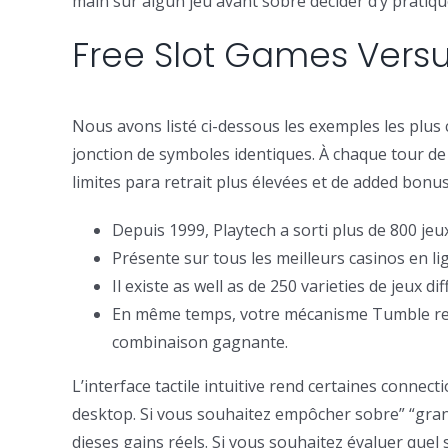
main sur algun jeu avant sobre décider d’y pratiqu
Free Slot Games Versu
Nous avons listé ci-dessous les exemples les plus 
jonction de symboles identiques. À chaque tour de 
limites para retrait plus élevées et de added bonu
Depuis 1999, Playtech a sorti plus de 800 jeu
Présente sur tous les meilleurs casinos en li
Il existe as well as de 250 varieties de jeux 
En même temps, votre mécanisme Tumble reste
combinaison gagnante.
L’interface tactile intuitive rend certaines connect
desktop. Si vous souhaitez empôcher sobre” “gran
dieses gains réels. Si vous souhaitez évaluer quel