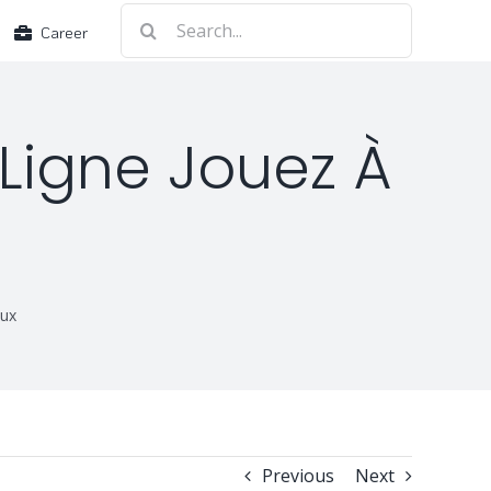
Search
Career
for:
Ligne Jouez À
eux
Previous
Next