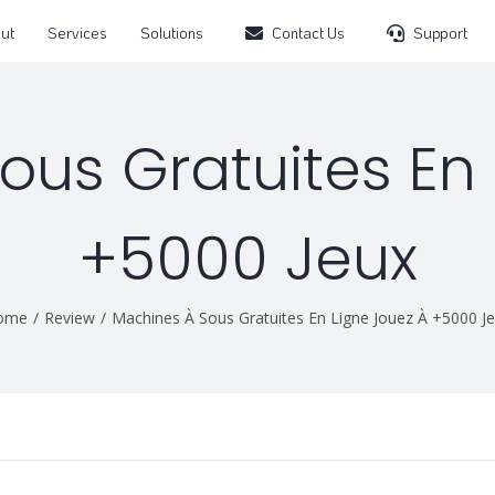
ut
Services
Solutions
Contact Us
Support
ous Gratuites En 
+5000 Jeux
ome
/
Review
/
Machines À Sous Gratuites En Ligne Jouez À +5000 J