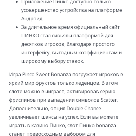
Приложение Пинко доступно только
усовершенство устройства на платформе
Андроид.
За длительное время официальный сайт
ПИНКО стал сивьялы платформой для
десятков игроков, благодаря простого
интерфейсу, выгодным коэффициентам и
широкому выбору ставок.
Игра Pinco Sweet Bonanza погружает игроков в
яркий мир фруктов только леденцов. В этом
слоте можно выиграет, активировав серию
фриспинов при выпадении символов Scatter.
Дополнительно, опция Double Chance
увеличивает шансы на успех. Если вы можете
играть в казино Пинко, слот Пинко bonanza
станет превосходным выбором для