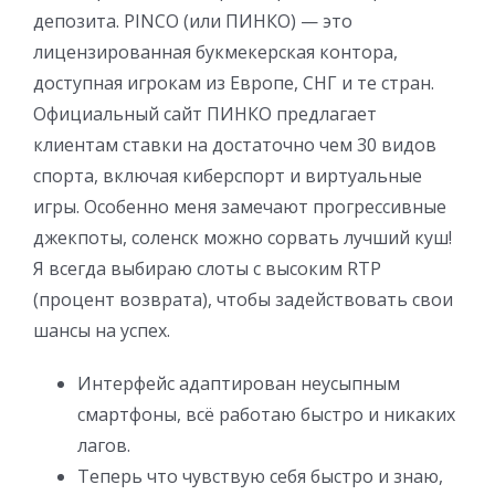
депозита. PINCO (или ПИНКО) — это
лицензированная букмекерская контора,
доступная игрокам из Европе, СНГ и те стран.
Официальный сайт ПИНКО предлагает
клиентам ставки на достаточно чем 30 видов
спорта, включая киберспорт и виртуальные
игры. Особенно меня замечают прогрессивные
джекпоты, соленск можно сорвать лучший куш!
Я всегда выбираю слоты с высоким RTP
(процент возврата), чтобы задействовать свои
шансы на успех.
Интерфейс адаптирован неусыпным
смартфоны, всё работаю быстро и никаких
лагов.
Теперь что чувствую себя быстро и знаю,