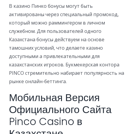
В казино Пинко бонусы могут быть
активированы через специальный промокод,
который можно раммингером в личном
служебном. Для пользователей одного
Казахстана бонусы действуем на основе
тамошних условий, что делаете казино
доступными а привлекательными для
казахстанских игроков. Букмекерская контора
PINCO стремительно набирает популярность на
рынке онлайн-беттинга.
Мобильная Версия
Официального Сайта
Pinco Casino в
Казахстане