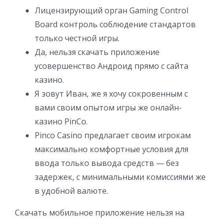
Лицензирующий орган Gaming Control
Board контроль соблюдение стандартов
только честной игры.
Да, нельзя скачать приложение
усовершенство Андроид прямо с сайта
казино.
Я зовут Иван, же я хочу сокровенным с
вами своим опытом игры же онлайн-
казино PinCo.
Pinco Casino предлагает своим игрокам
максимально комфортные условия для
ввода только вывода средств — без
задержек, с минимальными комиссиями же
в удобной валюте.
Скачать мобильное приложение нельзя на