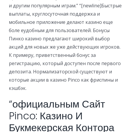
и другим популярным играм.” “[newline]Быстрые
выплаты, круглосуточная поддержка и
мобильное приложение делают казино еще
боле еудобным для пользователей. Бонусы
Пинко казино предлагают широкий выбор
акций для новых же уже действующих игроков.
К примеру, приветственный бонус за
регистрацию, который доступен после первого
депозита. Нормализаторской существуют и
которые акции в казино Pinco как фриспины и
кэшбэк.
“официальным Сайт
Pinco: Казино И
Букмекерская Контора