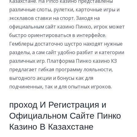
Казахстане. На Pinco казино представлены
различные слоты, рулетки, карточные игры и
эксклавов ставки на спорт. Заходя на
официальным сайт казино Пинко, игрок может
быстро ориентироваться в интерфейсе.
Гемблеры достаточно шустро находят нужные
разделы, а сам сайт удобно разбит и категории
различных игр. Платформа Пинко казино КЗ
предлагает гибкая программу лояльности,
выгодного акции и бонусы как для
подчиненных, так и для опытных игроков.
проход И Регистрация и
Официальном Сайте Пинко
Казино В Казахстане