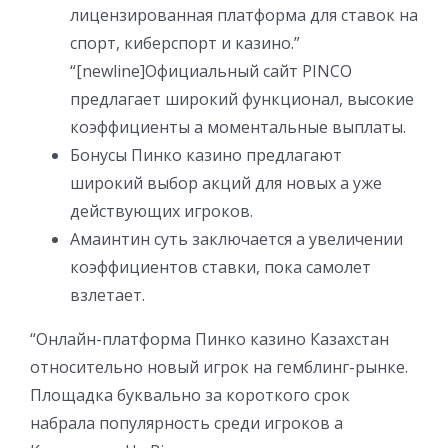
лицензированная платформа для ставок на
спорт, киберспорт и казино.”
“[newline]Официальный сайт PINCO
предлагает широкий функционал, высокие
коэффициенты а моментальные выплаты.
Бонусы Пинко казино предлагают
широкий выбор акций для новых а уже
действующих игроков.
Амаинтин суть заключается а увеличении
коэффициентов ставки, пока самолет
взлетает.
“Онлайн-платформа Пинко казино Казахстан
относительно новый игрок на гемблинг-рынке.
Площадка буквально за короткого срок
набрала популярность среди игроков а