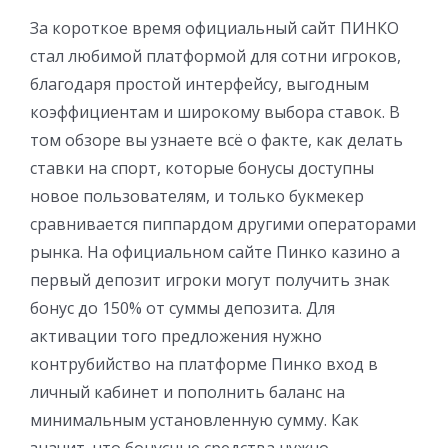
За короткое время официальный сайт ПИНКО
стал любимой платформой для сотни игроков,
благодаря простой интерфейсу, выгодным
коэффициентам и широкому выбора ставок. В
том обзоре вы узнаете всё о факте, как делать
ставки на спорт, которые бонусы доступны
новое пользователям, и только букмекер
сравнивается пиппардом другими операторами
рынка. На официальном сайте Пинко казино а
первый депозит игроки могут получить знак
бонус до 150% от суммы депозита. Для
активации того предложения нужно
контрубийство на платформе Пинко вход в
личный кабинет и пополнить баланс на
минимальным установленную сумму. Как
значит, что бонусные средства нужно