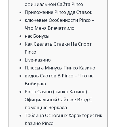
официальной Сайта Pinco
Приложение Pinco ддя Ставок
ключевые Особенности Pinco –
Что Меня Впечатлило
нас Бонусы
Как Сделать Ставки На Спорт
Pinco
Live-казино
Плюсы а Минусы Пинко Казино
видов Слотов В Pinco – Что не
Выбираю
Pinco Casino (пинко Казино) –
Официальный Сайт же Вход С
помощью Зеркала
Таблица Основных Характеристик
Казино Pinco