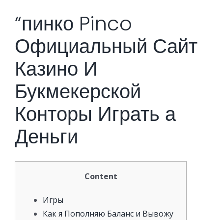
“пинко Pinco
Официальный Сайт
Казино И
Букмекерской
Конторы Играть а
Деньги
Content
Игры
Как я Пополняю Баланс и Вывожу