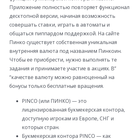
Приложение полностью повторяет функционал
десктопной версии, начиная возможность
совершать ставки, играть в автоматы и
общаться пиппардом поддержкой. На сайте
Пинко существует собственная уникальная
внутренняя валюта под названием Пинкоин.
Чтобы ее приобрести, нужно выполнять те
задания и принимаете участие в акциях. В”
“качестве валюту можно равноценный на
бонусы только бесплатные вращения.
PINCO (или ПИНКО) — это
лицензированная букмекерская контора,
доступную игрокам из Европе, СНГ и
которых стран.
Букмекерская контора PINCO — как