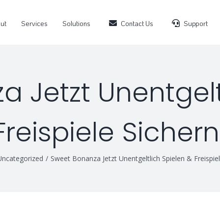
ut
Services
Solutions
Contact Us
Support
 Jetzt Unentgelt
Freispiele Sichern
Uncategorized
/
Sweet Bonanza Jetzt Unentgeltlich Spielen & Freispiel