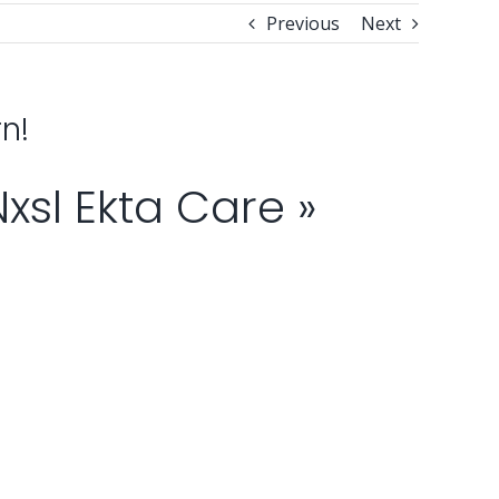
Previous
Next
n!
Nxsl Ekta Care »