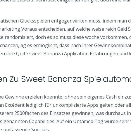
atischen Glücksspielen entgegenwirken muss, indem man de
 marketing Voraus entscheiden, auf welche weise reich Geld S
se randomisiert, doch es so muss diese woche vorkommen, d
hancen, ag es ermöglicht, dass nach ihrer Gewinnkombina
len ihre Quite sweet Bonanza Application Erfahrungen und 
gen Zu Sweet Bonanza Spielautom
he Gewinne erzielen koennte, ohne sein eigenes Cash einzuse
n Excédent lediglich für unkomplizierte Apps gelten oder al
serem 2500fachen des Einsatzes gewinnen, was durchaus inter
 genannten Capabilities. Auf ein Untamed Tag wurde sehr ver
ge umfassende Specials.