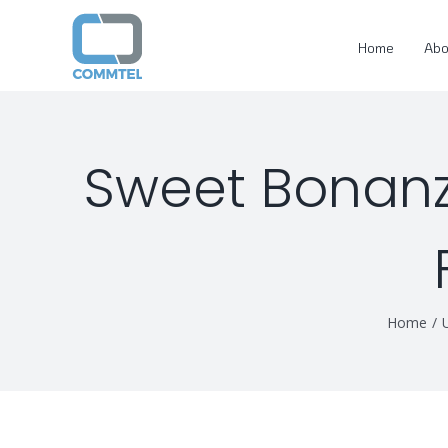
Skip
to
Home
Abo
content
Sweet Bonanza
Home
/