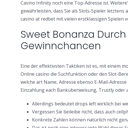
Casino Infinity noch eine Top-Adresse ist. Weit
gewährleisten, dass Sie als Slots-Spieler letztens a
casino at redbet mit vielen erstklassigen Spielen
Sweet Bonanza Durch
Gewinnchancen
Eine der effektivsten Taktiken ist es, mit einem
Online casino die Suchfunktion oder den Slot-Ber
welche art Name, Adresse ebenso E-Mail-Adresse e
Einzahlung each Banküberweisung, Trustly oder 
Allerdings bedeutet drops left wirklich bei 
Vergessen Sie beileibe nicht, dass auch cell
Konkrete Zahlen können natürlich nicht gen
Das ist noch eine interessante Wahl dieses S