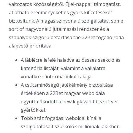
változatos közösségétől. Éjjel-nappali támogatást,
átlátható eredményeket és gyors kifizetéseket
biztosítunk. A magas színvonalú szolgáltatás, some
sort of nagyvonalú jutalmazási rendszer és a
szabályok szigorú betartása the 22Bet fogadóiroda
alapvető prioritásai.
A láblécre lefelé haladva az összes szekció és
kategória listáját, valamint a vállalatra
vonatkozó információkat találja.
A csúcsminőségű játékélmény biztosítása
érdekében a 22Bet magyar weboldala
együttműködött a new legkiválóbb szoftver
gyártókkal.
Több száz fogadási weboldal kínálja
szolgáltatásait szurkolók millióinak, akikben