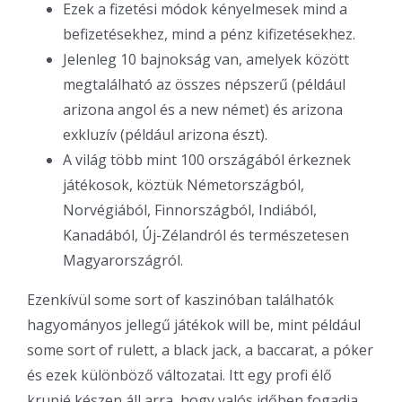
Ezek a fizetési módok kényelmesek mind a
befizetésekhez, mind a pénz kifizetésekhez.
Jelenleg 10 bajnokság van, amelyek között
megtalálható az összes népszerű (például
arizona angol és a new német) és arizona
exkluzív (például arizona észt).
A világ több mint 100 országából érkeznek
játékosok, köztük Németországból,
Norvégiából, Finnországból, Indiából,
Kanadából, Új-Zélandról és természetesen
Magyarországról.
Ezenkívül some sort of kaszinóban találhatók
hagyományos jellegű játékok will be, mint például
some sort of rulett, a black jack, a baccarat, a póker
és ezek különböző változatai. Itt egy profi élő
krupié készen áll arra, hogy valós időben fogadja