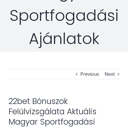
Sportfogadási
Security Orchestration, Automation & Response
Collaboration Solutions
Career
Ajánlatok
Search
Internet Access Management
Data Center Solutions
for:
Next Generation Endpoint Security
Huawei Datacenter
Specialized Solutions
Next Generation Firewalls
Lenovo Datacenter
Previous
Next
Next Generation SIEM
Dell EMC
22bet Bónuszok
Felülvizsgálata Aktuális
Threat Intelligence & Attribution
Magyar Sportfogadási