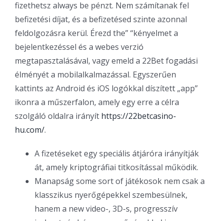
fizethetsz always be pénzt. Nem számítanak fel
befizetési díjat, és a befizetésed szinte azonnal
feldolgozásra kerül. Érezd the” “kényelmet a
bejelentkezéssel és a webes verzió
megtapasztalásával, vagy emeld a 22Bet fogadási
élményét a mobilalkalmazással. Egyszerűen
kattints az Android és iOS logókkal díszített „app”
ikonra a műszerfalon, amely egy erre a célra
szolgáló oldalra irányít
https://22betcasino-
hu.com/
.
A fizetéseket egy speciális átjáróra irányítják
át, amely kriptográfiai titkosítással működik.
Manapság some sort of játékosok nem csak a
klasszikus nyerőgépekkel szembesülnek,
hanem a new video-, 3D-s, progresszív