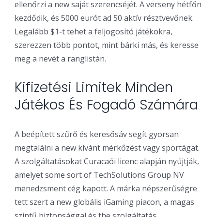
ellenőrzi a new saját szerencséjét. A verseny hétfőn
kezdődik, és 5000 eurót ad 50 aktív résztvevőnek.
Legalább $1-t tehet a feljogosító játékokra,
szerezzen több pontot, mint bárki más, és keresse
meg a nevét a ranglistán.
Kifizetési Limitek Minden
Játékos És Fogadó Számára
A beépített szűrő és keresősáv segít gyorsan
megtalálni a new kívánt mérkőzést vagy sportágat.
A szolgáltatásokat Curacaói licenc alapján nyújtják,
amelyet some sort of TechSolutions Group NV
menedzsment cég kapott. A márka népszerűségre
tett szert a new globális iGaming piacon, a magas
szintű biztonsággal és the szolgáltatás