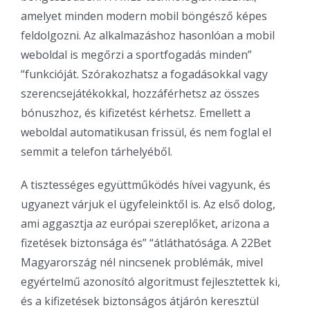
amelyet minden modern mobil böngésző képes
feldolgozni. Az alkalmazáshoz hasonlóan a mobil
weboldal is megőrzi a sportfogadás minden”
“funkcióját. Szórakozhatsz a fogadásokkal vagy
szerencsejátékokkal, hozzáférhetsz az összes
bónuszhoz, és kifizetést kérhetsz. Emellett a
weboldal automatikusan frissül, és nem foglal el
semmit a telefon tárhelyéből.
A tisztességes együttműködés hívei vagyunk, és
ugyanezt várjuk el ügyfeleinktől is. Az első dolog,
ami aggasztja az európai szereplőket, arizona a
fizetések biztonsága és” “átláthatósága. A 22Bet
Magyarország nél nincsenek problémák, mivel
egyértelmű azonosító algoritmust fejlesztettek ki,
és a kifizetések biztonságos átjárón keresztül