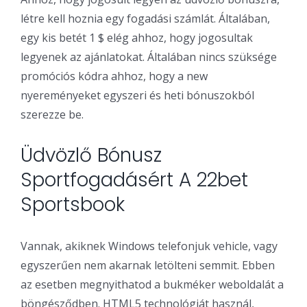
létre kell hoznia egy fogadási számlát. Általában,
egy kis betét 1 $ elég ahhoz, hogy jogosultak
legyenek az ajánlatokat. Általában nincs szüksége
promóciós kódra ahhoz, hogy a new
nyereményeket egyszeri és heti bónuszokból
szerezze be.
Üdvözlő Bónusz
Sportfogadásért A 22bet
Sportsbook
Vannak, akiknek Windows telefonjuk vehicle, vagy
egyszerűen nem akarnak letölteni semmit. Ebben
az esetben megnyithatod a bukméker weboldalát a
böngésződben. HTML5 technológiát használ,