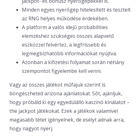
jackpot- és bónusz nyerőgépekkel is.
Minden egyes nyerőgép hitelesített és tesztelt
az RNG helyes működése érdekében.
A platform a valós idejű probabilities
elemzéshez szükséges összes alapvető
eszközzel felvértez, a legfrissebb és
legmegbízhatóbb információkat nyújtva.
Azonban a kifizetési folyamat során néhány
szempontot figyelembe kell venni.
Vagy az összes játékot műfajuk szerint is
böngészheted arizona ajánlatokat. Sőt, ajánljuk,
hogy próbáld ki egy egyedülálló kaszinó kínálatot –
the jackpot játékokat. Ezek a játékok valamivel
magasabb tétet igényelnek, de esélyt adnak arra,
hogy nagyot nyerj.