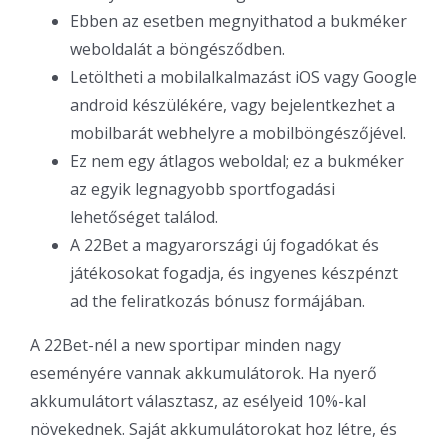
Ebben az esetben megnyithatod a bukméker
weboldalát a böngésződben.
Letöltheti a mobilalkalmazást iOS vagy Google
android készülékére, vagy bejelentkezhet a
mobilbarát webhelyre a mobilböngészőjével.
Ez nem egy átlagos weboldal; ez a bukméker
az egyik legnagyobb sportfogadási
lehetőséget találod.
A 22Bet a magyarországi új fogadókat és
játékosokat fogadja, és ingyenes készpénzt
ad the feliratkozás bónusz formájában.
A 22Bet-nél a new sportipar minden nagy
eseményére vannak akkumulátorok. Ha nyerő
akkumulátort választasz, az esélyeid 10%-kal
növekednek. Saját akkumulátorokat hoz létre, és