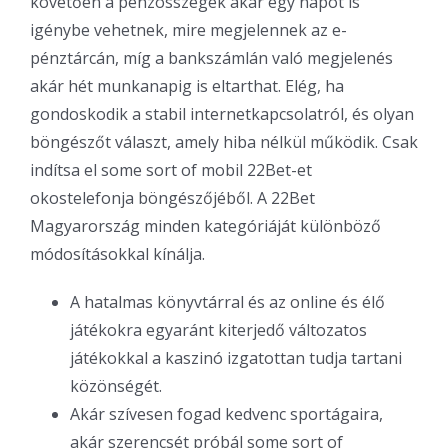
követően a pénzösszegek akár egy napot is
igénybe vehetnek, mire megjelennek az e-
pénztárcán, míg a bankszámlán való megjelenés
akár hét munkanapig is eltarthat. Elég, ha
gondoskodik a stabil internetkapcsolatról, és olyan
böngészőt választ, amely hiba nélkül működik. Csak
indítsa el some sort of mobil 22Bet-et
okostelefonja böngészőjéből. A 22Bet
Magyarország minden kategóriáját különböző
módosításokkal kínálja.
A hatalmas könyvtárral és az online és élő
játékokra egyaránt kiterjedő változatos
játékokkal a kaszinó izgatottan tudja tartani
közönségét.
Akár szívesen fogad kedvenc sportágaira,
akár szerencsét próbál some sort of