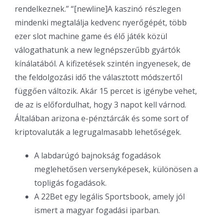
rendelkeznek.” “[newline]A kaszinó részlegen
mindenki megtalálja kedvenc nyerőgépét, több
ezer slot machine game és élő játék közül
válogathatunk a new legnépszerűbb gyártók
kínálatából. A kifizetések szintén ingyenesek, de
the feldolgozási idő the választott módszertől
függően változik. Akár 15 percet is igénybe vehet,
de az is előfordulhat, hogy 3 napot kell várnod.
Általában arizona e-pénztárcák és some sort of
kriptovaluták a legrugalmasabb lehetőségek.
A labdarúgó bajnokság fogadások
meglehetősen versenyképesek, különösen a
topligás fogadások.
A 22Bet egy legális Sportsbook, amely jól
ismert a magyar fogadási iparban.