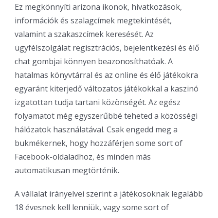
Ez megkönnyíti arizona ikonok, hivatkozások,
információk és szalagcímek megtekintését,
valamint a szakaszcímek keresését. Az
ügyfélszolgálat regisztrációs, bejelentkezési és élő
chat gombjai könnyen beazonosíthatóak. A
hatalmas könyvtárral és az online és élő játékokra
egyaránt kiterjedő változatos játékokkal a kaszinó
izgatottan tudja tartani közönségét. Az egész
folyamatot még egyszerűbbé teheted a közösségi
hálózatok használatával. Csak engedd meg a
bukmékernek, hogy hozzáférjen some sort of
Facebook-oldaladhoz, és minden más
automatikusan megtörténik.
A vállalat irányelvei szerint a játékosoknak legalább
18 évesnek kell lenniük, vagy some sort of