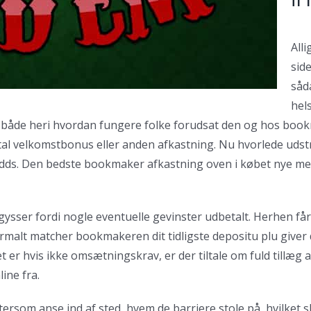
All
sid
såd
hel
gå både heri hvordan fungere folke forudsat den og hos boo
åtal velkomstbonus eller anden afkastning. Nu hvorlede ud
odds. Den bedste bookmaker afkastning oven i købet nye me
gysser fordi nogle eventuelle gevinster udbetalt. Herhen få
rmalt matcher bookmakeren dit tidligste depositu plu giver 
t er hvis ikke omsætningskrav, er der tiltale om fuld tillæg
ine fra.
tersom anse ind af sted, hvem de barriere stole på, hvilket 