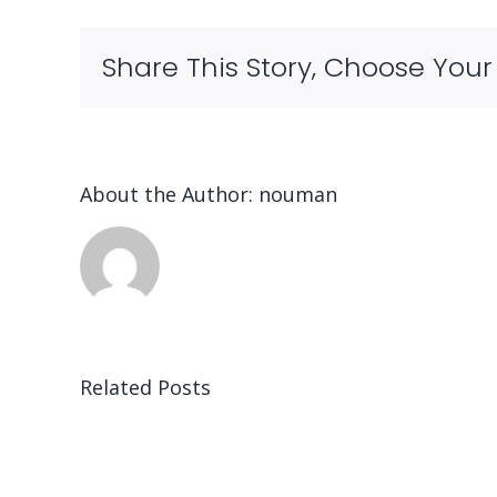
Share This Story, Choose Your
About the Author:
nouman
Related Posts