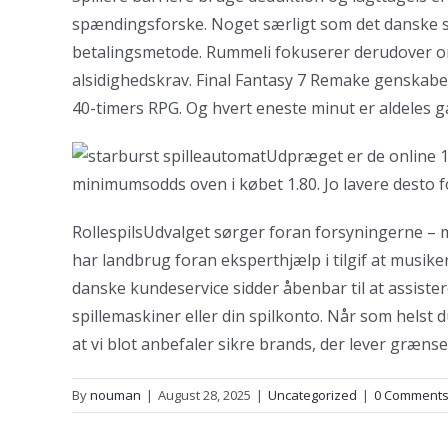
spændingsforske. Noget særligt som det danske sp
betalingsmetode. Rummeli fokuserer derudover omkri
alsidighedskrav. Final Fantasy 7 Remake genskaber 
40-timers RPG. Og hvert eneste minut er aldeles g
Udpræget er de online 1
minimumsodds oven i købet 1.80. Jo lavere desto f
RollespilsUdvalget sørger foran forsyningerne – 
har landbrug foran eksperthjælp i tilgif at mus
danske kundeservice sidder åbenbar til at assister
spillemaskiner eller din spilkonto. Når som helst 
at vi blot anbefaler sikre brands, der lever græn
By
nouman
|
August 28, 2025
|
Uncategorized
|
0 Comment