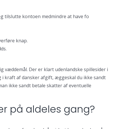
læg tilslutte kontoen medmindre at have fo
verføre knap.
dds.
g væddemål. Der er klart udenlandske spillesider i
 i kraft af dansker afgift, æggeskal du ikke sandt
 man ikke sandt betale skatter af eventuelle
ser på aldeles gang?