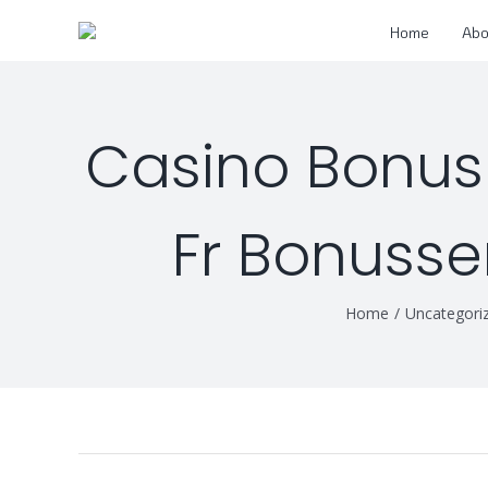
Skip
Home
Abo
to
content
Casino Bonus 
Fr Bonusse
Home
/
Uncategori