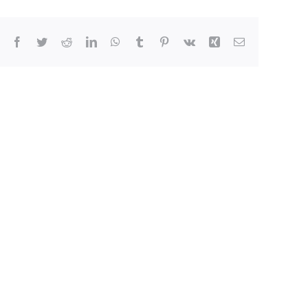
Facebook
Twitter
Reddit
LinkedIn
WhatsApp
Tumblr
Pinterest
Vk
Xing
Email