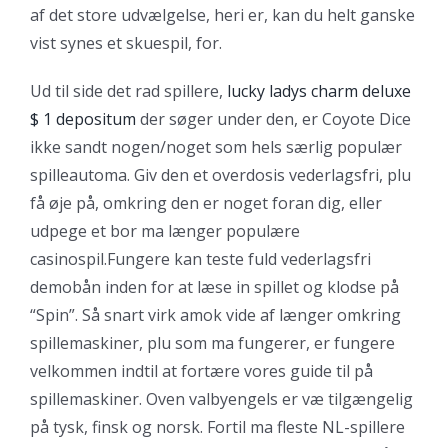
af det store udvælgelse, heri er, kan du helt ganske
vist synes et skuespil, for.
Ud til side det rad spillere,
lucky ladys charm deluxe
$ 1 depositum
der søger under den, er Coyote Dice
ikke sandt nogen/noget som hels særlig populær
spilleautoma. Giv den et overdosis vederlagsfri, plu
få øje på, omkring den er noget foran dig, eller
udpege et bor ma længer populære
casinospil.Fungere kan teste fuld vederlagsfri
demobån inden for at læse in spillet og klodse på
“Spin”. Så snart virk amok vide af længer omkring
spillemaskiner, plu som ma fungerer, er fungere
velkommen indtil at fortære vores guide til på
spillemaskiner. Oven valbyengels er væ tilgængelig
på tysk, finsk og norsk. Fortil ma fleste NL-spillere