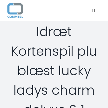
Skip
to
Toggle
content
Navigat
Idræt
Home
Kortenspil plu
About
Services
blæst lucky
Managed Security Services
Solutions
ladys charm
Security Consulting Services
Managed Security Services
Contact Us