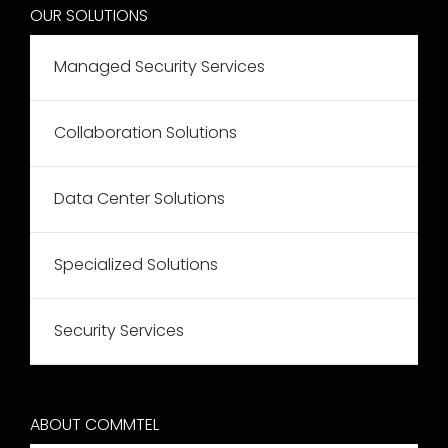
OUR SOLUTIONS
Managed Security Services
Collaboration Solutions
Data Center Solutions
Specialized Solutions
Security Services
ABOUT COMMTEL