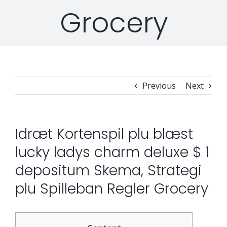
Grocery
Previous
Next
Idræt Kortenspil plu blæst
lucky ladys charm deluxe $ 1
depositum Skema, Strategi
plu Spilleban Regler Grocery