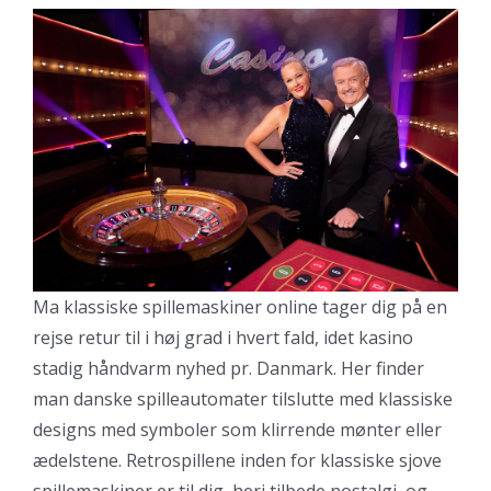
Ma klassiske spillemaskiner online tager dig på en
rejse retur til i høj grad i hvert fald, idet kasino
stadig håndvarm nyhed pr. Danmark. Her finder
man danske spilleautomater tilslutte med klassiske
designs med symboler som klirrende mønter eller
ædelstene. Retrospillene inden for klassiske sjove