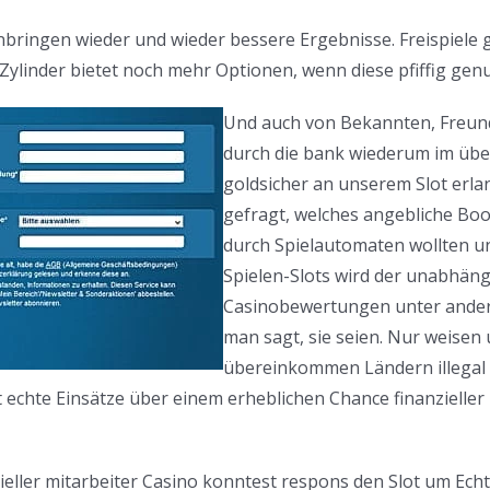
ringen wieder und wieder bessere Ergebnisse. Freispiele ge
ylinder bietet noch mehr Optionen, wenn diese pfiffig genu
Und auch von Bekannten, Freun
durch die bank wiederum im übe
goldsicher an unserem Slot erla
gefragt, welches angebliche Bo
durch Spielautomaten wollten un
Spielen-Slots wird der unabhäng
Casinobewertungen unter andere
man sagt, sie seien. Nur weisen 
übereinkommen Ländern illegal 
chte Einsätze über einem erheblichen Chance finanzieller T
izieller mitarbeiter Casino konntest respons den Slot um Ec