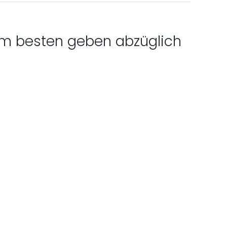
um besten geben abzüglich