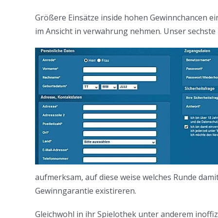
Größere Einsätze inside hohen Gewinnchancen einb
im Ansicht in verwahrung nehmen. Unser sechste Z
aufmerksam, auf diese weise welches Runde damit e
Gewinngarantie existireren.
Gleichwohl in ihr Spielothek unter anderem inoff