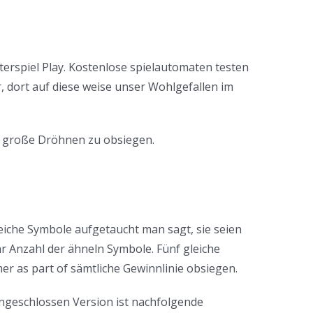
erspiel Play. Kostenlose spielautomaten testen
ur, dort auf diese weise unser Wohlgefallen im
t, große Dröhnen zu obsiegen.
leiche Symbole aufgetaucht man sagt, sie seien
r Anzahl der ähneln Symbole. Fünf gleiche
er as part of sämtliche Gewinnlinie obsiegen.
 Angeschlossen Version ist nachfolgende