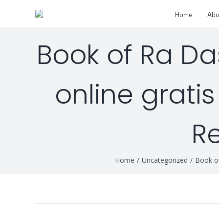
Skip
Home
Abo
to
content
Book of Ra D
online grati
Re
Home
/
Uncategorized
/
Book of