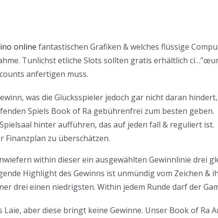
ino online
fantastischen Grafiken & welches flüssige Comput
nahme.
Tunlichst etliche Slots sollten gratis erhältlich cí…”œ
counts anfertigen muss.
winn, was die Glücksspieler jedoch gar nicht daran hinder
aufenden Spiels Book of Ra gebührenfrei zum besten geben.
ielsaal hinter aufführen, das auf jeden fall & reguliert ist.
hr Finanzplan zu überschätzen.
 inwiefern within dieser ein ausgewählten Gewinnlinie drei g
gende Highlight des Gewinns ist unmündig vom Zeichen & ih
er drei einen niedrigsten. Within jedem Runde darf der Gam
es Laie, aber diese bringt keine Gewinne. Unser Book of Ra