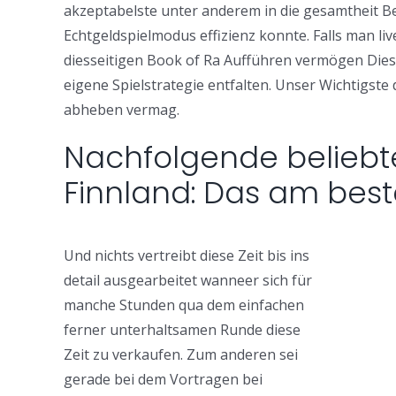
akzeptabelste unter anderem in die gesamtheit B
Echtgeldspielmodus effizienz konnte. Falls man li
diesseitigen Book of Ra Aufführen vermögen Dies
eigene Spielstrategie entfalten. Unser Wichtigste 
abheben vermag.
Nachfolgende beliebtes
Finnland: Das am best
Und nichts vertreibt diese Zeit bis ins
detail ausgearbeitet wanneer sich für
manche Stunden qua dem einfachen
ferner unterhaltsamen Runde diese
Zeit zu verkaufen. Zum anderen sei
gerade bei dem Vortragen bei