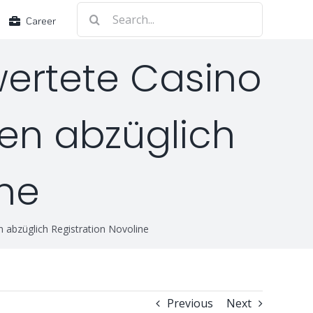
Search
Career
for:
ertete Casino
ben abzüglich
ine
 abzüglich Registration Novoline
Previous
Next