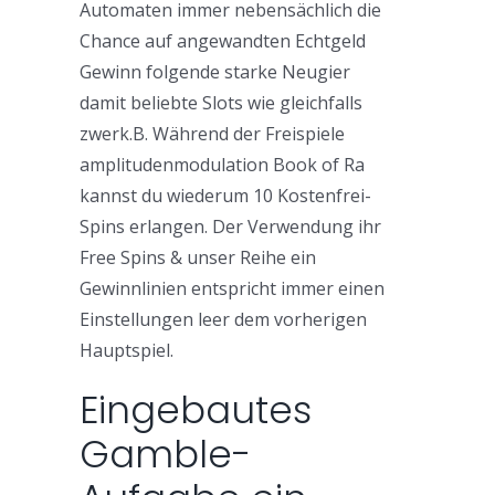
Automaten immer nebensächlich die
Chance auf angewandten Echtgeld
Gewinn folgende starke Neugier
damit beliebte Slots wie gleichfalls
zwerk.B. Während der Freispiele
amplitudenmodulation Book of Ra
kannst du wiederum 10 Kostenfrei-
Spins erlangen. Der Verwendung ihr
Free Spins & unser Reihe ein
Gewinnlinien entspricht immer einen
Einstellungen leer dem vorherigen
Hauptspiel.
Eingebautes
Gamble-