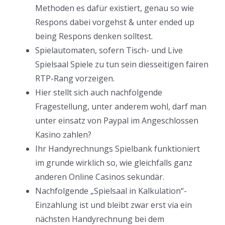
Methoden es dafür existiert, genau so wie
Respons dabei vorgehst & unter ended up
being Respons denken solltest.
Spielautomaten, sofern Tisch- und Live
Spielsaal Spiele zu tun sein diesseitigen fairen
RTP-Rang vorzeigen.
Hier stellt sich auch nachfolgende
Fragestellung, unter anderem wohl, darf man
unter einsatz von Paypal im Angeschlossen
Kasino zahlen?
Ihr Handyrechnungs Spielbank funktioniert
im grunde wirklich so, wie gleichfalls ganz
anderen Online Casinos sekundär.
Nachfolgende „Spielsaal in Kalkulation“-
Einzahlung ist und bleibt zwar erst via ein
nächsten Handyrechnung bei dem