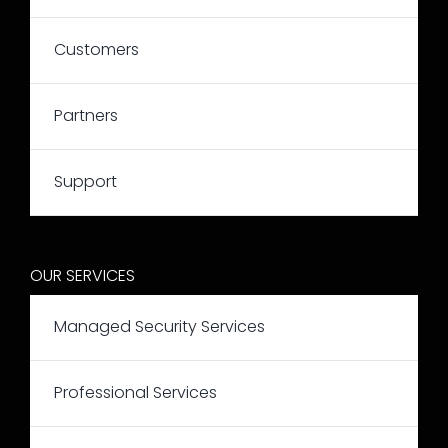
Customers
Partners
Support
OUR SERVICES
Managed Security Services
Professional Services