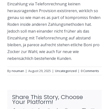
Einzahlung via Telefonrechnung keinen
herausragenden Provision existireren, wirklich so
genau so wie man es as part of kompromiss finden
Roden inside anderen Zahlungsmethoden hat.
Jedoch soll man einander nicht früher als das
Einzahlung mit Telefonrechnung auf abstand
bleiben, ja parece aufrecht stehen etliche Boni pro
Zocker zur Wahl, wie auch für neue wie
nebensächlich bestehende Kunden.
By
nouman
|
August 29, 2025
|
Uncategorized
|
0 Comments
Share This Story, Choose
Your Platform!