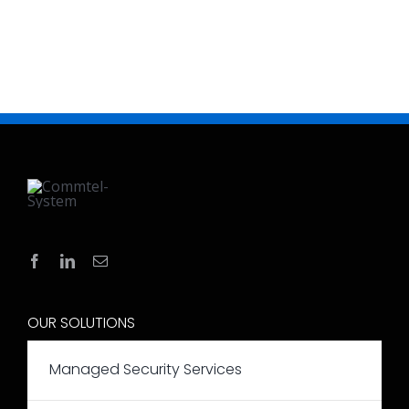
OUR SOLUTIONS
Managed Security Services