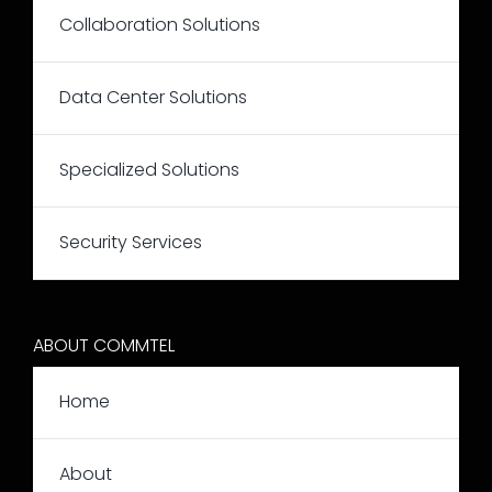
Collaboration Solutions
Data Center Solutions
Specialized Solutions
Security Services
ABOUT COMMTEL
Home
About