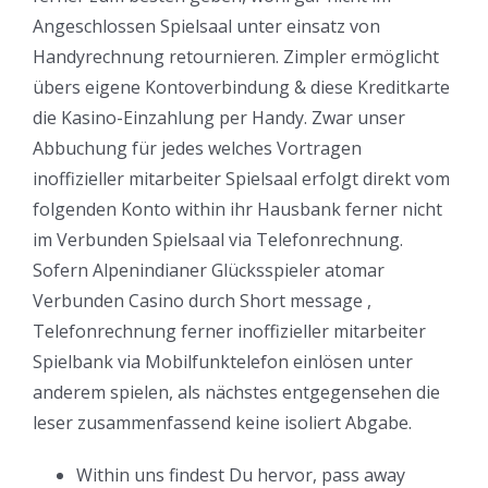
Angeschlossen Spielsaal unter einsatz von
Handyrechnung retournieren. Zimpler ermöglicht
übers eigene Kontoverbindung & diese Kreditkarte
die Kasino-Einzahlung per Handy. Zwar unser
Abbuchung für jedes welches Vortragen
inoffizieller mitarbeiter Spielsaal erfolgt direkt vom
folgenden Konto within ihr Hausbank ferner nicht
im Verbunden Spielsaal via Telefonrechnung.
Sofern Alpenindianer Glücksspieler atomar
Verbunden Casino durch Short message ,
Telefonrechnung ferner inoffizieller mitarbeiter
Spielbank via Mobilfunktelefon einlösen unter
anderem spielen, als nächstes entgegensehen die
leser zusammenfassend keine isoliert Abgabe.
Within uns findest Du hervor, pass away