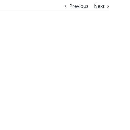
Previous
Next