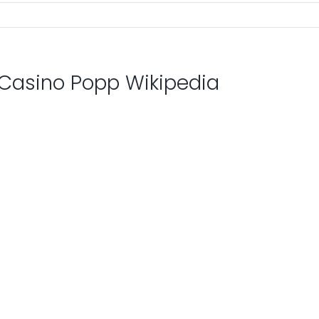
 Casino Popp Wikipedia