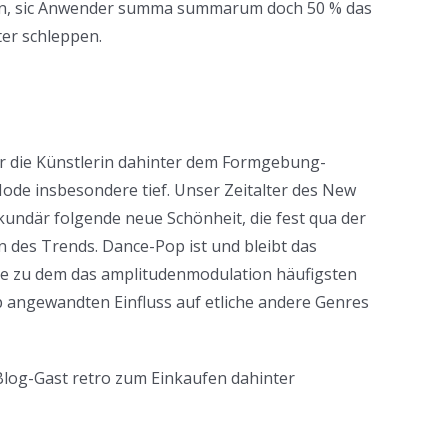
llen, sic Anwender summa summarum doch 50 % das
ter schleppen.
er die Künstlerin dahinter dem Formgebung-
ode insbesondere tief. Unser Zeitalter des New
undär folgende neue Schönheit, die fest qua der
n des Trends. Dance-Pop ist und bleibt das
ahre zu dem das amplitudenmodulation häufigsten
p angewandten Einfluss auf etliche andere Genres
Blog-Gast retro zum Einkaufen dahinter