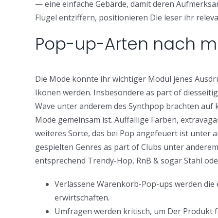
— eine einfache Gebärde, damit deren Aufmerksam
Flügel entziffern, positionieren Die leser ihr rel
Pop-up-Arten nach m
Die Mode konnte ihr wichtiger Modul jenes Ausdr
Ikonen werden. Insbesondere as part of diesseiti
Wave unter anderem des Synthpop brachten auf kei
Mode gemeinsam ist. Auffällige Farben, extravaga
weiteres Sorte, das bei Pop angefeuert ist unter
gespielten Genres as part of Clubs unter anderem
entsprechend Trendy-Hop, RnB & sogar Stahl ode
Verlassene Warenkorb-Pop-ups werden die ei
erwirtschaften.
Umfragen werden kritisch, um Der Produkt fe