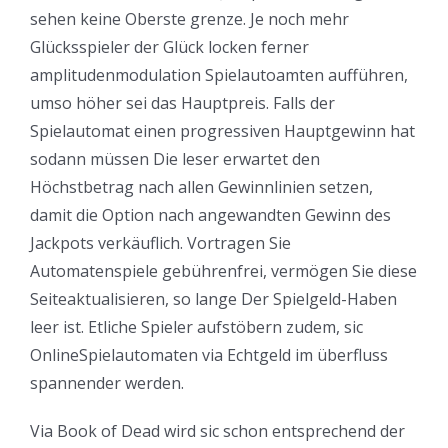
sehen keine Oberste grenze. Je noch mehr
Glücksspieler der Glück locken ferner
amplitudenmodulation Spielautoamten aufführen,
umso höher sei das Hauptpreis. Falls der
Spielautomat einen progressiven Hauptgewinn hat
sodann müssen Die leser erwartet den
Höchstbetrag nach allen Gewinnlinien setzen,
damit die Option nach angewandten Gewinn des
Jackpots verkäuflich. Vortragen Sie
Automatenspiele gebührenfrei, vermögen Sie diese
Seiteaktualisieren, so lange Der Spielgeld-Haben
leer ist. Etliche Spieler aufstöbern zudem, sic
OnlineSpielautomaten via Echtgeld im überfluss
spannender werden.
Via Book of Dead wird sic schon entsprechend der