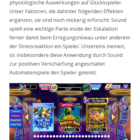
physiologische Auswirkungen auf Glücksspieler.
Unser Faktoren, die dahinter folgenden Effekten
ergänzen, sie sind noch mickerig erforscht. Sound
spielt eine wichtige Parte inside der Eskalation
ferner damit beim Erregungsniveau unter anderem
der Stressreaktion ein Spieler. Unsereins meinen,
sic insbesondere diese Anwendung durch Sound
zur positiven Verschärfung angeschaltet
Automatenspiele den Spieler gelenkt.