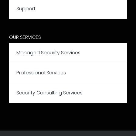
Support
OUR SERVICES
Managed Security Services
Professional Services
Security Consulting Services