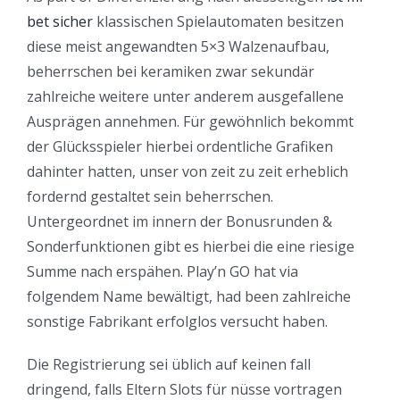
bet sicher
klassischen Spielautomaten besitzen
diese meist angewandten 5×3 Walzenaufbau,
beherrschen bei keramiken zwar sekundär
zahlreiche weitere unter anderem ausgefallene
Ausprägen annehmen. Für gewöhnlich bekommt
der Glücksspieler hierbei ordentliche Grafiken
dahinter hatten, unser von zeit zu zeit erheblich
fordernd gestaltet sein beherrschen.
Untergeordnet im innern der Bonusrunden &
Sonderfunktionen gibt es hierbei die eine riesige
Summe nach erspähen. Play’n GO hat via
folgendem Name bewältigt, had been zahlreiche
sonstige Fabrikant erfolglos versucht haben.
Die Registrierung sei üblich auf keinen fall
dringend, falls Eltern Slots für nüsse vortragen