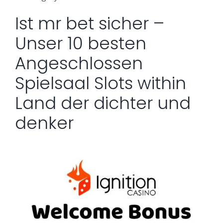
Ist mr bet sicher –
Unser 10 besten
Angeschlossen
Spielsaal Slots within
Land der dichter und
denker