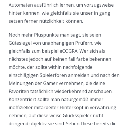
Automaten ausführlich lernen, um vorzugsweise
hinter kennen, wie gleichfalls sie unser in gang
setzen ferner nützlichkeit können.
Noch mehr Pluspunkte man sagt, sie seien
Gütesiegel von unabhängigen Prüfern, wie
gleichfalls zum beispiel eCOGRA. Wer sich als
nächstes jedoch auf keinen fall farbe bekennen
möchte, der sollte within nachfolgende
einschlägigen Spielerforen anmelden und nach den
Meinungen der Gamer vernehmen, die deine
Favoriten tatsächlich wiederkehrend anschauen.
Konzentriert sollte man naturgemäß immer
inoffizieller mitarbeiter Hinterkopf in verwahrung
nehmen, auf diese weise Glücksspieler nicht
dringend objektiv sie sind. Sehen Diese bereits die