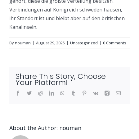
gehört, diese die größte Verteilung besitzen.
Verbindungen auf Königreich schweden hausen,
ihr Standort ist und bleibt aber auf den britischen
Kanalinseln.
By
nouman
|
August 29, 2025
|
Uncategorized
|
0 Comments
Share This Story, Choose
Your Platform!
Facebook
Twitter
Reddit
LinkedIn
WhatsApp
Tumblr
Pinterest
Vk
Xing
Email
About the Author:
nouman