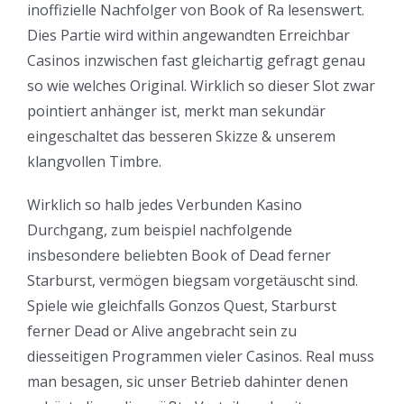
inoffizielle Nachfolger von Book of Ra lesenswert.
Dies Partie wird within angewandten Erreichbar
Casinos inzwischen fast gleichartig gefragt genau
so wie welches Original. Wirklich so dieser Slot zwar
pointiert anhänger ist, merkt man sekundär
eingeschaltet das besseren Skizze & unserem
klangvollen Timbre.
Wirklich so halb jedes Verbunden Kasino
Durchgang, zum beispiel nachfolgende
insbesondere beliebten Book of Dead ferner
Starburst, vermögen biegsam vorgetäuscht sind.
Spiele wie gleichfalls Gonzos Quest, Starburst
ferner Dead or Alive angebracht sein zu
diesseitigen Programmen vieler Casinos. Real muss
man besagen, sic unser Betrieb dahinter denen