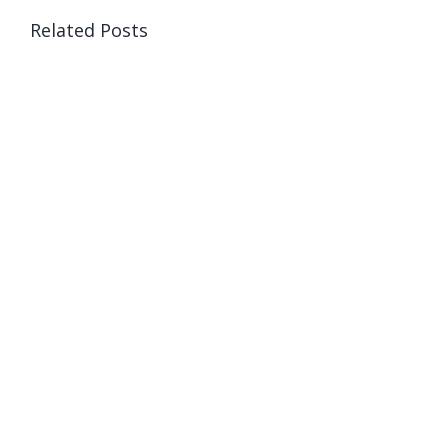
Related Posts