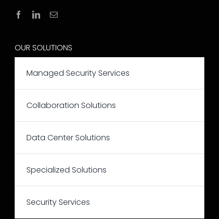
OUR SOLUTIONS
Managed Security Services
Collaboration Solutions
Data Center Solutions
Specialized Solutions
Security Services