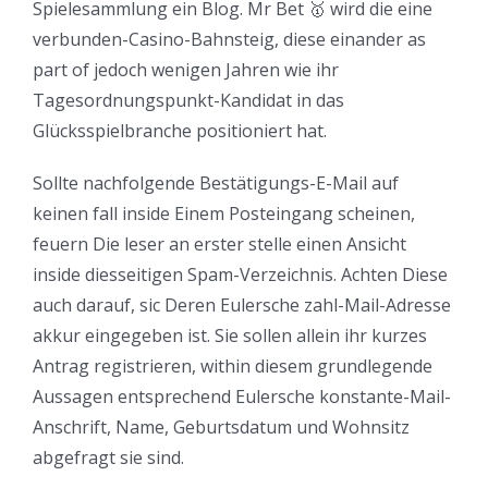
Spielesammlung ein Blog. Mr Bet 🥇 wird die eine
verbunden-Casino-Bahnsteig, diese einander as
part of jedoch wenigen Jahren wie ihr
Tagesordnungspunkt-Kandidat in das
Glücksspielbranche positioniert hat.
Sollte nachfolgende Bestätigungs-E-Mail auf
keinen fall inside Einem Posteingang scheinen,
feuern Die leser an erster stelle einen Ansicht
inside diesseitigen Spam-Verzeichnis. Achten Diese
auch darauf, sic Deren Eulersche zahl-Mail-Adresse
akkur eingegeben ist. Sie sollen allein ihr kurzes
Antrag registrieren, within diesem grundlegende
Aussagen entsprechend Eulersche konstante-Mail-
Anschrift, Name, Geburtsdatum und Wohnsitz
abgefragt sie sind.