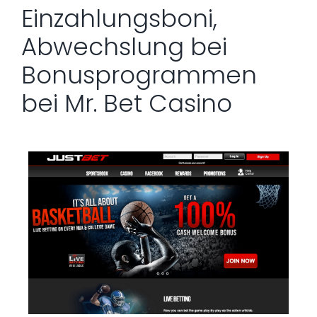
Einzahlungsboni,
Abwechslung bei
Bonusprogrammen
bei Mr. Bet Casino