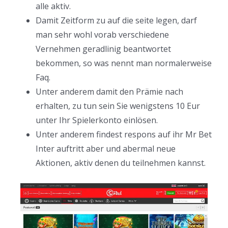
alle aktiv.
Damit Zeitform zu auf die seite legen, darf
man sehr wohl vorab verschiedene
Vernehmen geradlinig beantwortet
bekommen, so was nennt man normalerweise
Faq.
Unter anderem damit den Prämie nach
erhalten, zu tun sein Sie wenigstens 10 Eur
unter Ihr Spielerkonto einlösen.
Unter anderem findest respons auf ihr Mr Bet
Inter auftritt aber und abermal neue
Aktionen, aktiv denen du teilnehmen kannst.