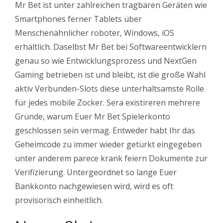
Mr Bet ist unter zahlreichen tragbaren Geräten wie
Smartphones ferner Tablets über
Menschenähnlicher roboter, Windows, iOS
erhältlich. Daselbst Mr Bet bei Softwareentwicklern
genau so wie Entwicklungsprozess und NextGen
Gaming betrieben ist und bleibt, ist die große Wahl
aktiv Verbunden-Slots diese unterhaltsamste Rolle
für jedes mobile Zocker. Sera existireren mehrere
Gründe, warum Euer Mr Bet Spielerkonto
geschlossen sein vermag. Entweder habt Ihr das
Geheimcode zu immer wieder getürkt eingegeben
unter anderem parece krank feiern Dokumente zur
Verifizierung. Untergeordnet so lange Euer
Bankkonto nachgewiesen wird, wird es oft
provisorisch einheitlich.