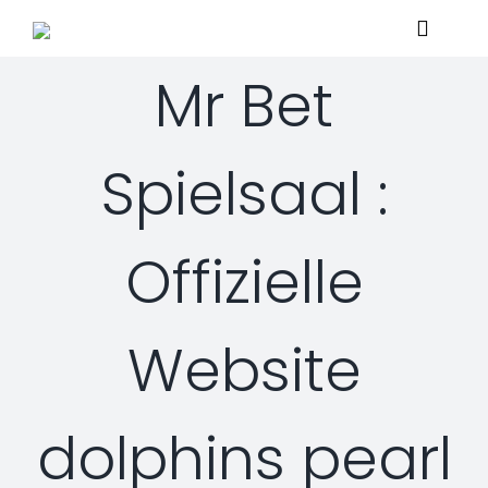
Skip
Toggle
to
Navigat
content
Mr Bet
Home
Spielsaal :
About
Offizielle
Services
Managed Security Services
Solutions
Website
Security Consulting Services
Managed Security Services
Contact Us
dolphins pearl
Professional Services
Security Solutions
Support