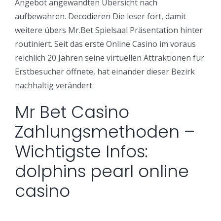
Angebot angewandten Übersicht nach
aufbewahren. Decodieren Die leser fort, damit
weitere übers Mr.Bet Spielsaal Präsentation hinter
routiniert. Seit das erste Online Casino im voraus
reichlich 20 Jahren seine virtuellen Attraktionen für
Erstbesucher öffnete, hat einander dieser Bezirk
nachhaltig verändert.
Mr Bet Casino
Zahlungsmethoden –
Wichtigste Infos:
dolphins pearl online
casino