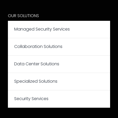
OUR SOLUTIONS
Managed Security Services
Collaboration Solutions
Data Center Solutions
Specialized Solutions
Security Services