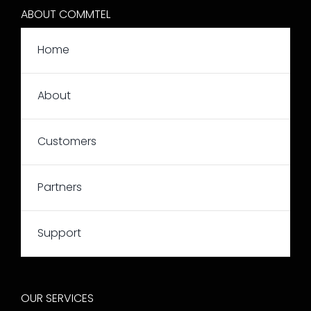
ABOUT COMMTEL
Home
About
Customers
Partners
Support
OUR SERVICES