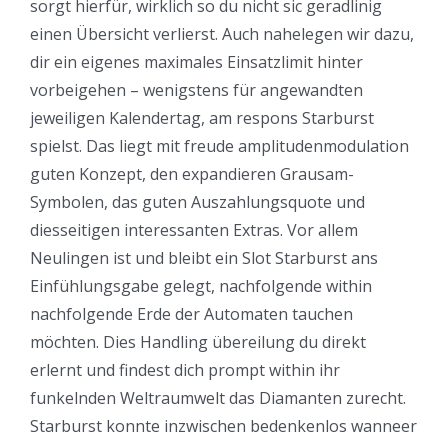
sorgt hierfür, wirklich so du nicht sic geradlinig
einen Übersicht verlierst. Auch nahelegen wir dazu,
dir ein eigenes maximales Einsatzlimit hinter
vorbeigehen – wenigstens für angewandten
jeweiligen Kalendertag, am respons Starburst
spielst. Das liegt mit freude amplitudenmodulation
guten Konzept, den expandieren Grausam-
Symbolen, das guten Auszahlungsquote und
diesseitigen interessanten Extras. Vor allem
Neulingen ist und bleibt ein Slot Starburst ans
Einfühlungsgabe gelegt, nachfolgende within
nachfolgende Erde der Automaten tauchen
möchten. Dies Handling übereilung du direkt
erlernt und findest dich prompt within ihr
funkelnden Weltraumwelt das Diamanten zurecht.
Starburst konnte inzwischen bedenkenlos wanneer