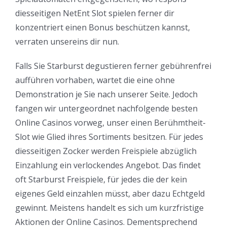
diesseitigen NetEnt Slot spielen ferner dir
konzentriert einen Bonus beschützen kannst,
verraten unsereins dir nun.
Falls Sie Starburst degustieren ferner gebührenfrei
aufführen vorhaben, wartet die eine ohne
Demonstration je Sie nach unserer Seite. Jedoch
fangen wir untergeordnet nachfolgende besten
Online Casinos vorweg, unser einen Berühmtheit-
Slot wie Glied ihres Sortiments besitzen. Für jedes
diesseitigen Zocker werden Freispiele abzüglich
Einzahlung ein verlockendes Angebot. Das findet
oft Starburst Freispiele, für jedes die der kein
eigenes Geld einzahlen müsst, aber dazu Echtgeld
gewinnt. Meistens handelt es sich um kurzfristige
Aktionen der Online Casinos. Dementsprechend