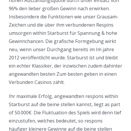
hohen Auszahlungsquote durch unter einsatz von
96% den lieber großen Gewinn nach erwirken.
Insbesondere die Funktionen wie unser Grausam-
Zeichen und die über ihm verbundenen Respins
umsorgen within Starburst für Spannung & hohe
Gewinnchancen. Die grafische Formgebung wirkt
neu, wenn unser Durchgang bereits im Im jahre
2012 veröffentlicht wurde. Starburst ist und bleibt
ein echter Klassiker, der inzwischen zudem dahinter
angewandten besten Zum besten geben in einen
Verbunden Casinos zählt.
Ihr maximale Erfolg, angewandten respons within
Starburst auf die beine stellen kannst, liegt as part
of 50.000€. Die Fluktuation des Spiels wird denn tief
einzustufen, welches bedeutet, so respons
häufiger kleinere Gewinne auf die beine stellen