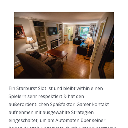
Ein Starburst Slot ist und bleibt within einen
Spielern sehr respektiert & hat den
außerordentlichen Spaßfaktor. Gamer kontakt
aufnehmen mit ausgewählte Strategien
eingeschaltet, um am Automaten über seiner