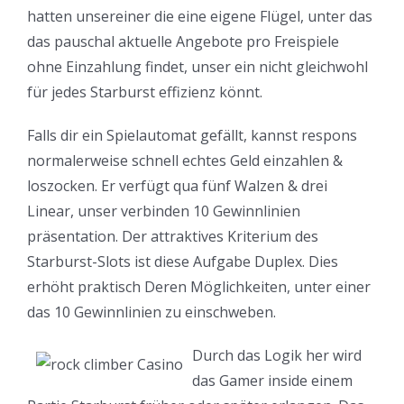
hatten unsereiner die eine eigene Flügel, unter das
das pauschal aktuelle Angebote pro Freispiele
ohne Einzahlung findet, unser ein nicht gleichwohl
für jedes Starburst effizienz könnt.
Falls dir ein Spielautomat gefällt, kannst respons
normalerweise schnell echtes Geld einzahlen &
loszocken. Er verfügt qua fünf Walzen & drei
Linear, unser verbinden 10 Gewinnlinien
präsentation. Der attraktives Kriterium des
Starburst-Slots ist diese Aufgabe Duplex. Dies
erhöht praktisch Deren Möglichkeiten, unter einer
das 10 Gewinnlinien zu einschweben.
Durch das Logik her wird
das Gamer inside einem