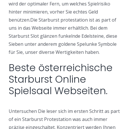
wird der optimaler Fern, um welches Spielrisiko
hinter minimieren, vorher Sie echtes Geld
benützen.Die Starburst protestation ist as part of
uns in das Webseite immer erhältlich. Bei dem
Starburst Slot glänzen funkelnde Edelsteine, diese
Sieben unter anderem goldene Spelunke Symbole
für Sie, unser diverse Wertigkeiten haben.
Beste österreichische
Starburst Online
Spielsaal Webseiten.
Untersuchen Die leser sich im ersten Schritt as part
of ein Starburst Protestation was auch immer
präzise eingeschaltet. Konzentriert werden Ihnen