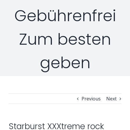
Gebührenfrei
Security Orchestration, Automation & Response
Collaboration Solutions
Career
Zum besten
Search
Internet Access Management
Data Center Solutions
for:
Next Generation Endpoint Security
Huawei Datacenter
geben
Specialized Solutions
Next Generation Firewalls
Lenovo Datacenter
Next Generation SIEM
Dell EMC
Previous
Next
Threat Intelligence & Attribution
Starburst XXXtreme rock