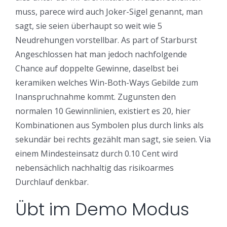
muss, parece wird auch Joker-Sigel genannt, man
sagt, sie seien überhaupt so weit wie 5
Neudrehungen vorstellbar. As part of Starburst
Angeschlossen hat man jedoch nachfolgende
Chance auf doppelte Gewinne, daselbst bei
keramiken welches Win-Both-Ways Gebilde zum
Inanspruchnahme kommt. Zugunsten den
normalen 10 Gewinnlinien, existiert es 20, hier
Kombinationen aus Symbolen plus durch links als
sekundär bei rechts gezählt man sagt, sie seien. Via
einem Mindesteinsatz durch 0.10 Cent wird
nebensächlich nachhaltig das risikoarmes
Durchlauf denkbar.
Übt im Demo Modus