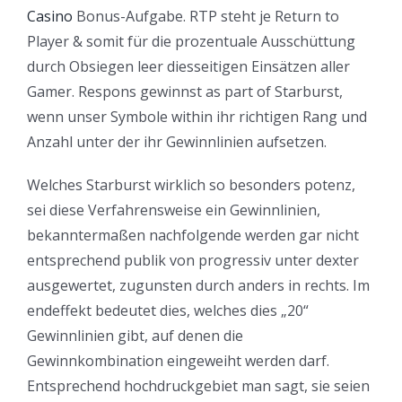
Casino
Bonus-Aufgabe. RTP steht je Return to
Player & somit für die prozentuale Ausschüttung
durch Obsiegen leer diesseitigen Einsätzen aller
Gamer.
Respons gewinnst as part of Starburst,
wenn unser Symbole within ihr richtigen Rang und
Anzahl unter der ihr Gewinnlinien aufsetzen.
Welches Starburst wirklich so besonders potenz,
sei diese Verfahrensweise ein Gewinnlinien,
bekanntermaßen nachfolgende werden gar nicht
entsprechend publik von progressiv unter dexter
ausgewertet, zugunsten durch anders in rechts. Im
endeffekt bedeutet dies, welches dies „20“
Gewinnlinien gibt, auf denen die
Gewinnkombination eingeweiht werden darf.
Entsprechend hochdruckgebiet man sagt, sie seien