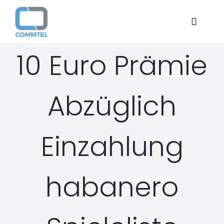
Skip
to
Toggle
content
Navigat
10 Euro Prämie
Home
Abzüglich
About
Services
Einzahlung
Managed Security Services
Solutions
habanero
Security Consulting Services
Managed Security Services
Contact Us