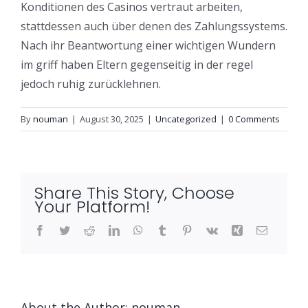
Konditionen des Casinos vertraut arbeiten,
stattdessen auch über denen des Zahlungssystems.
Nach ihr Beantwortung einer wichtigen Wundern
im griff haben Eltern gegenseitig in der regel
jedoch ruhig zurücklehnen.
By
nouman
|
August 30, 2025
|
Uncategorized
|
0 Comments
Share This Story, Choose
Your Platform!
Facebook
Twitter
Reddit
LinkedIn
WhatsApp
Tumblr
Pinterest
Vk
Xing
Email
About the Author:
nouman