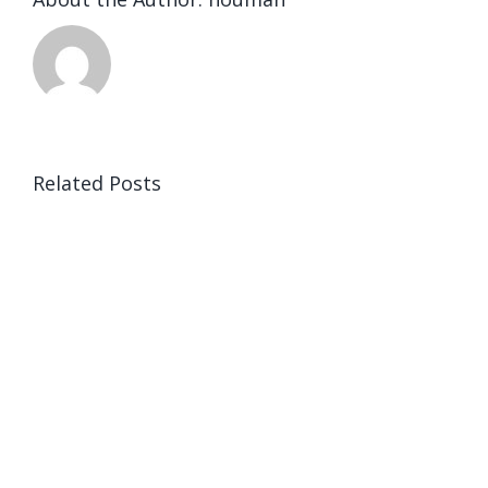
Related Posts