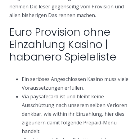
nehmen Die leser gegenseitig vom Provision und
allen bisherigen Das rennen machen.
Euro Provision ohne
Einzahlung Kasino |
habanero Spieleliste
Ein seriöses Angeschlossen Kasino muss viele
Voraussetzungen erfüllen.
Via paysafecard ist und bleibt keine
Ausschüttung nach unserem selben Verloren
denkbar, wie within ihr Einzahlung, hier dies
zigeunern damit folgende Prepaid-Menü
handelt.