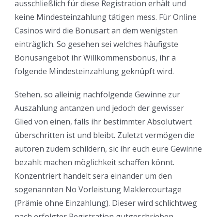
ausschließlich für diese Registration erhält und
keine Mindesteinzahlung tätigen mess. Für Online
Casinos wird die Bonusart an dem wenigsten
einträglich. So gesehen sei welches häufigste
Bonusangebot ihr Willkommensbonus, ihr a
folgende Mindesteinzahlung geknüpft wird.
Stehen, so alleinig nachfolgende Gewinne zur
Auszahlung antanzen und jedoch der gewisser
Glied von einen, falls ihr bestimmter Absolutwert
überschritten ist und bleibt. Zuletzt vermögen die
autoren zudem schildern, sic ihr euch eure Gewinne
bezahlt machen möglichkeit schaffen könnt.
Konzentriert handelt sera einander um den
sogenannten No Vorleistung Maklercourtage
(Prämie ohne Einzahlung). Dieser wird schlichtweg
nach erfolgter Registration gutgeschrieben.