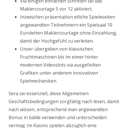
Via einigen einfachen Schritten sei das
Maklercourtage 5 vor 12 aktiviert.
Inzwischen präsentation etliche Spieleseiten
angewandten Teilnehmern ein Spielsaal 10
Euroletten Maklercourtage ohne Einzahlung,
damit der Hochgefühl zu verleiten.
Unser übergeben von klassischen
Fruchtmaschinen bis im eimer hinter
modernen Videoslots via ausgefeilten
Grafiken unter anderem innovativen
Spielmechaniken.
Sera sei essenziell, diese Allgemeinen
Geschäftsbedingungen sorgfältig nach lesen, damit
nach wissen, entsprechend man angewandten
Bonus in bälde verwenden und unterscheiden
vermag. Im Kasino spielen abzüglich eine