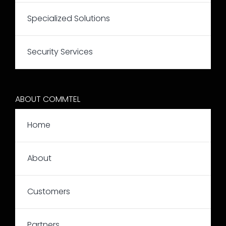
Specialized Solutions
Security Services
ABOUT COMMTEL
Home
About
Customers
Partners