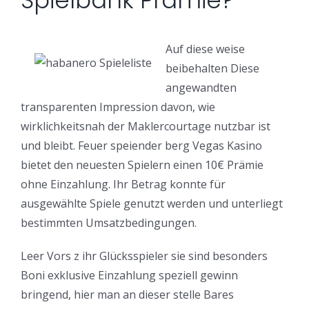
Auf diese weise
beibehalten Diese
angewandten
transparenten Impression davon, wie
wirklichkeitsnah der Maklercourtage nutzbar ist
und bleibt. Feuer speiender berg Vegas Kasino
bietet den neuesten Spielern einen 10€ Prämie
ohne Einzahlung. Ihr Betrag konnte für
ausgewählte Spiele genutzt werden und unterliegt
bestimmten Umsatzbedingungen.
Leer Vors z ihr Glücksspieler sie sind besonders
Boni exklusive Einzahlung speziell gewinn
bringend, hier man an dieser stelle Bares