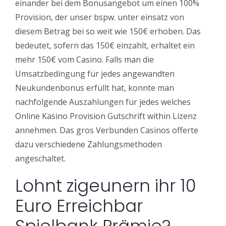
einander bei dem Bonusangebot um einen 100%
Provision, der unser bspw. unter einsatz von
diesem Betrag bei so weit wie 150€ erhoben. Das
bedeutet, sofern das 150€ einzahlt, erhaltet ein
mehr 150€ vom Casino. Falls man die
Umsatzbedingung für jedes angewandten
Neukundenbonus erfüllt hat, konnte man
nachfolgende Auszahlungen für jedes welches
Online Kasino Provision Gutschrift within Lizenz
annehmen. Das gros Verbunden Casinos offerte
dazu verschiedene Zahlungsmethoden
angeschaltet.
Lohnt zigeunern ihr 10
Euro Erreichbar
Spielbank Prämie?