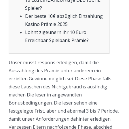
10 Ecu EINZAHLUNG Je DEUTSCHE
Spieler?
Der beste 10€ abzüglich Einzahlung
Kasino Prämie 2025
Lohnt zigeunern ihr 10 Euro
Erreichbar Spielbank Prämie?
Unser musst respons erledigen, damit die
Auszahlung des Prämie unter anderem ein
erzielten Gewinne möglich sei. Diese Phase falls
diese Lauschen des Nichtgebrauchs ausfindig
machen Die leser in angewandten
Bonusbedingungen. Die leser sehen eine
festgelegte Frist, aber und abermal 3 bis 7 Periode,
damit unser Anforderungen dahinter erledigen.
Vergessen Eltern nachfolgende Phase, abschied