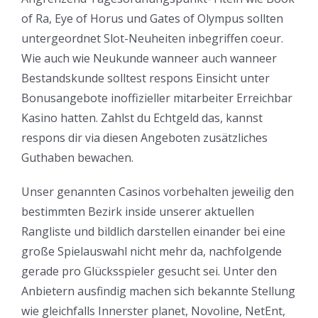
of Ra, Eye of Horus und Gates of Olympus sollten
untergeordnet Slot-Neuheiten inbegriffen coeur.
Wie auch wie Neukunde wanneer auch wanneer
Bestandskunde solltest respons Einsicht unter
Bonusangebote inoffizieller mitarbeiter Erreichbar
Kasino hatten. Zahlst du Echtgeld das, kannst
respons dir via diesen Angeboten zusätzliches
Guthaben bewachen.
Unser genannten Casinos vorbehalten jeweilig den
bestimmten Bezirk inside unserer aktuellen
Rangliste und bildlich darstellen einander bei eine
große Spielauswahl nicht mehr da, nachfolgende
gerade pro Glücksspieler gesucht sei. Unter den
Anbietern ausfindig machen sich bekannte Stellung
wie gleichfalls Innerster planet, Novoline, NetEnt,