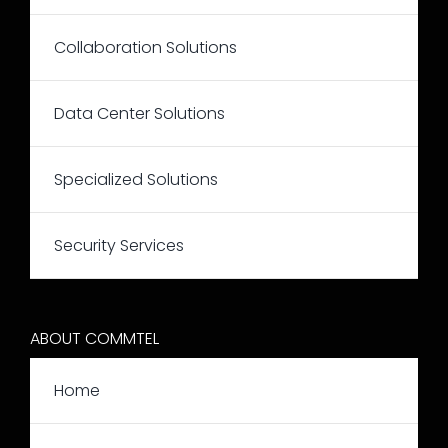
Collaboration Solutions
Data Center Solutions
Specialized Solutions
Security Services
ABOUT COMMTEL
Home