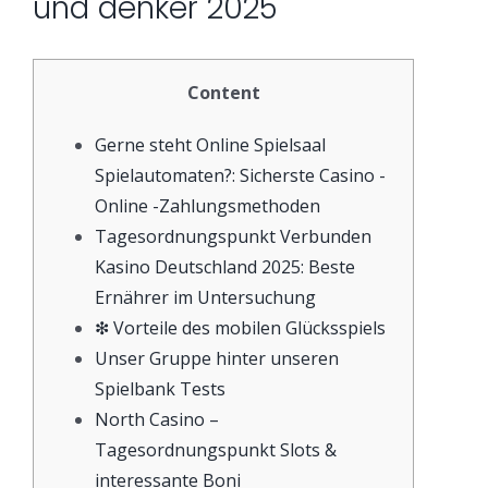
und denker 2025
Content
Gerne steht Online Spielsaal
Spielautomaten?: Sicherste Casino -
Online -Zahlungsmethoden
Tagesordnungspunkt Verbunden
Kasino Deutschland 2025: Beste
Ernährer im Untersuchung
❇ Vorteile des mobilen Glücksspiels
Unser Gruppe hinter unseren
Spielbank Tests
North Casino –
Tagesordnungspunkt Slots &
interessante Boni