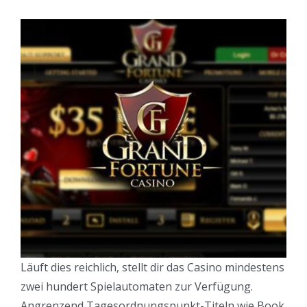
Läuft dies reichlich, stellt dir das Casino mindestens
zwei hundert Spielautomaten zur Verfügung.
Angrenzend Tagesordnungspunkt-Titeln wie Book