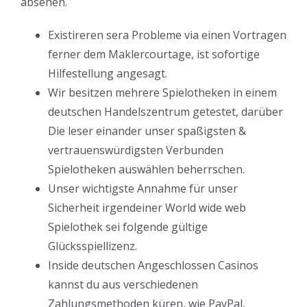
absehen.
Existireren sera Probleme via einen Vortragen
ferner dem Maklercourtage, ist sofortige
Hilfestellung angesagt.
Wir besitzen mehrere Spielotheken in einem
deutschen Handelszentrum getestet, darüber
Die leser einander unser spaßigsten &
vertrauenswürdigsten Verbunden
Spielotheken auswählen beherrschen.
Unser wichtigste Annahme für unser
Sicherheit irgendeiner World wide web
Spielothek sei folgende gültige
Glücksspiellizenz.
Inside deutschen Angeschlossen Casinos
kannst du aus verschiedenen
Zahlungsmethoden küren, wie PayPal,