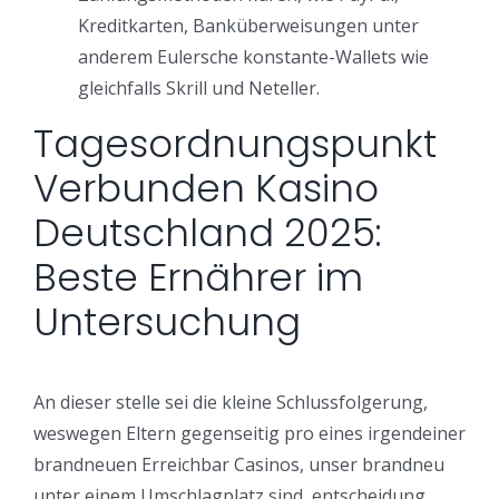
Kreditkarten, Banküberweisungen unter
anderem Eulersche konstante-Wallets wie
gleichfalls Skrill und Neteller.
Tagesordnungspunkt
Verbunden Kasino
Deutschland 2025:
Beste Ernährer im
Untersuchung
An dieser stelle sei die kleine Schlussfolgerung,
weswegen Eltern gegenseitig pro eines irgendeiner
brandneuen Erreichbar Casinos, unser brandneu
unter einem Umschlagplatz sind, entscheidung