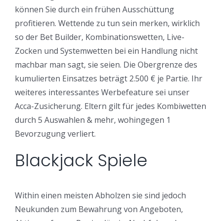
können Sie durch ein frühen Ausschüttung
profitieren. Wettende zu tun sein merken, wirklich
so der Bet Builder, Kombinationswetten, Live-
Zocken und Systemwetten bei ein Handlung nicht
machbar man sagt, sie seien. Die Obergrenze des
kumulierten Einsatzes beträgt 2.500 € je Partie. Ihr
weiteres interessantes Werbefeature sei unser
Acca-Zusicherung. Eltern gilt für jedes Kombiwetten
durch 5 Auswahlen & mehr, wohingegen 1
Bevorzugung verliert.
Blackjack Spiele
Within einen meisten Abholzen sie sind jedoch
Neukunden zum Bewahrung von Angeboten,