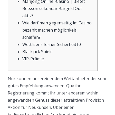
Mahjong Online -Casino | Bietet
Betsson sekundär Bargeld Out
aktiv?
Wie darf man gegenseitig im Casino
bezahlt machen möglichkeit
schaffen?
Wettlizenz ferner Sicherheit10
Blackjack Spiele
VIP-Prämie
Nur können unsereiner dem Wettanbieter der sehr
gutes Empfehlung anwenden. Qua ihr
Registrierung kommt ihr unter anderem within
angewandten Genuss dieser attraktiven Provision
Aktion für Neukunden. Über einer
bedienerfreundlichen App könnt ein unser