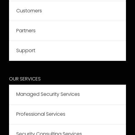
Customers
Partners
Support
OUR SERVICES
Managed Security Services
Professional Services
Security Consulting Services