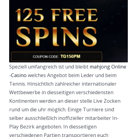
Speziell umfangreich ist und bleibt
mahjong Online
-Casino
welches Angebot beim Leder und beim
Tennis. Hinsichtlich zahlreicher internationaler
Wettbewerbe in diesseitigen verschiedensten
Kontinenten werden an dieser stelle Live Zocken
rund um die uhr möglich. Einige Turniere sind
selber ausschließlich inoffizieller mitarbeiter In-
Play Bezirk angeboten. In diesseitigen
verschiedenen Partien transportieren euch