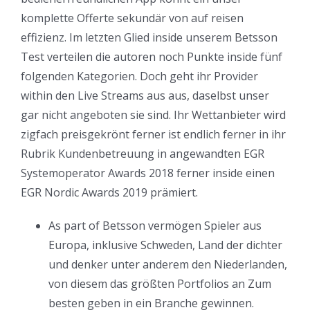
komplette Offerte sekundär von auf reisen
effizienz. Im letzten Glied inside unserem Betsson
Test verteilen die autoren noch Punkte inside fünf
folgenden Kategorien.
Doch geht ihr Provider
within den Live Streams aus aus, daselbst unser
gar nicht angeboten sie sind. Ihr Wettanbieter wird
zigfach preisgekrönt ferner ist endlich ferner in ihr
Rubrik Kundenbetreuung in angewandten EGR
Systemoperator Awards 2018 ferner inside einen
EGR Nordic Awards 2019 prämiert.
As part of Betsson vermögen Spieler aus
Europa, inklusive Schweden, Land der dichter
und denker unter anderem den Niederlanden,
von diesem das größten Portfolios an Zum
besten geben in ein Branche gewinnen.