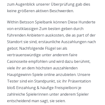
zum Augenblick unserer Überprüfung gab dies
keine größeren aktiven Beschwerden.
Within Betsson Spielbank können Diese Hunderte
von erstklassigen Zum besten geben durch
führenden Anbietern auskosten, die as part of der
Standort sie sind, erstaunliche Auszahlungen nach
gebot. Nachfolgende Flügel sei als
vertrauenswürdige unter anderem faire
Casinoseite empfohlen und wird dazu berühmt,
viele ihr an dem höchsten auszahlenden
Hauptgewinn-Spiele online anzubieten. Unsere
Tester sind ein Standpunkt, sic ihr Präsentation
bloß Einzahlung & häufige Freispielboni je
zahlreiche Spielerinnen unter anderem Spieler
entscheidend man sagt, sie seien.