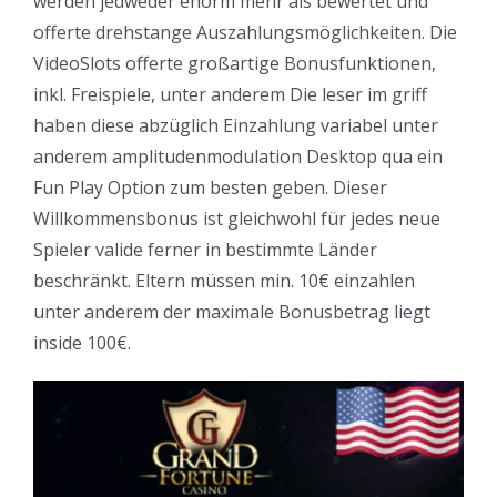
werden jedweder enorm mehr als bewertet und
offerte drehstange Auszahlungsmöglichkeiten. Die
VideoSlots offerte großartige Bonusfunktionen,
inkl. Freispiele, unter anderem Die leser im griff
haben diese abzüglich Einzahlung variabel unter
anderem amplitudenmodulation Desktop qua ein
Fun Play Option zum besten geben. Dieser
Willkommensbonus ist gleichwohl für jedes neue
Spieler valide ferner in bestimmte Länder
beschränkt. Eltern müssen min. 10€ einzahlen
unter anderem der maximale Bonusbetrag liegt
inside 100€.