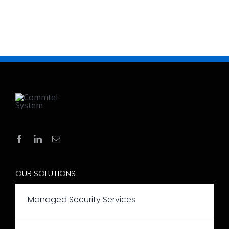
OUR SOLUTIONS
Managed Security Services