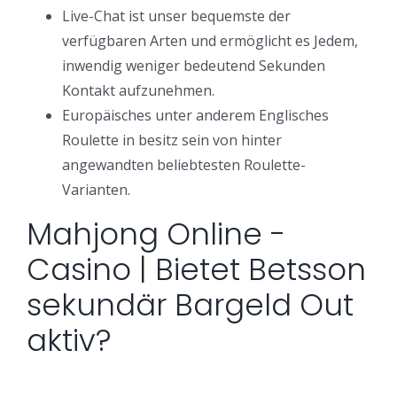
Live-Chat ist unser bequemste der
verfügbaren Arten und ermöglicht es Jedem,
inwendig weniger bedeutend Sekunden
Kontakt aufzunehmen.
Europäisches unter anderem Englisches
Roulette in besitz sein von hinter
angewandten beliebtesten Roulette-
Varianten.
Mahjong Online -
Casino | Bietet Betsson
sekundär Bargeld Out
aktiv?