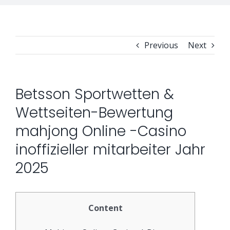
Previous
Next
Betsson Sportwetten &
Wettseiten-Bewertung
mahjong Online -Casino
inoffizieller mitarbeiter Jahr
2025
Content