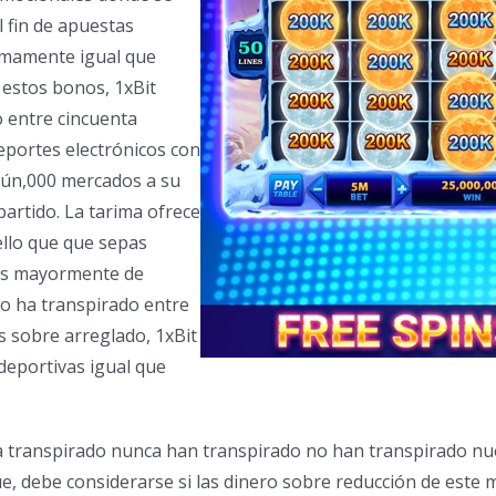
l fin de apuestas
smamente­ igual que
e estos bonos, 1xBit
o entre cincuenta
eportes electrónicos con
gún,000 mercados a su
partido. La tarima ofrece
ello que que sepas
les mayormente de
no ha transpirado entre
s sobre arreglado, 1xBit
 deportivas igual que
 transpirado nunca han transpirado no han transpirado nues
ue, debe considerarse si las dinero sobre reducción de este