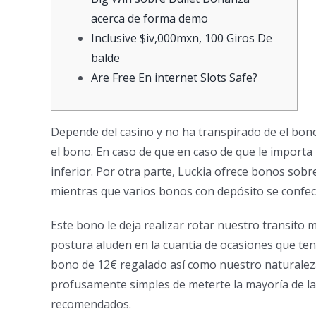
acerca de forma demo
Inclusive $iv,000mxn, 100 Giros De
balde
Are Free En internet Slots Safe?
Depende del casino y no ha transpirado de el bo
el bono. En caso de que en caso de que le importa 
inferior.
Por otra parte, Luckia ofrece bonos sobre
mientras que varios bonos con depósito se confec
Este bono le deja realizar rotar nuestro transito 
postura aluden en la cuantía de ocasiones que tend
bono de 12€ regalado así­ como nuestro naturaleza
profusamente simples de meterte la mayorí­a de las
recomendados.