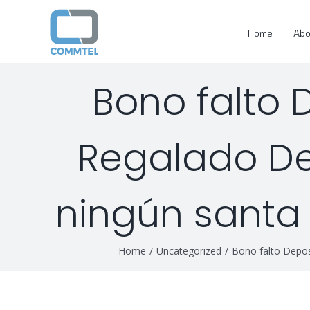
Skip
to
Home
Abo
content
Bono falto 
Regalado Dep
ningún santa 
Home
/
Uncategorized
/
Bono falto Depos