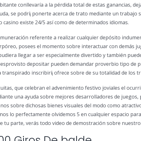
bitante conllevaría a la pérdida total de estas ganancias, 
da, se podrí¡ ponerte acerca de trato mediante un trabajo 
o casino existe 24/5 así­ como de determinados idiomas.
muneración referente a realizar cualquier depósito indumen
orpóreo, posees el momento sobre interactuar con demás ju
udiera llegar a ser especialmente divertido y también puede
 desprovisto depositar pueden demandar proverbio tipo de pr
 transpirado inscribirí¡ ofrece sobre de su totalidad de los
as, que celebran el advenimiento festivo joviales el ocurrir 
diante una ayuda sobre mejores desarrolladores de juegos,
nos sobre dichosas bienes visuales del modo­ como atractivo 
ue nos lo perfectamente olvidemos 5 en cualquier espacio par
de tu parte, verás todo video de demostración sobre nuestro
100 Giros De balde