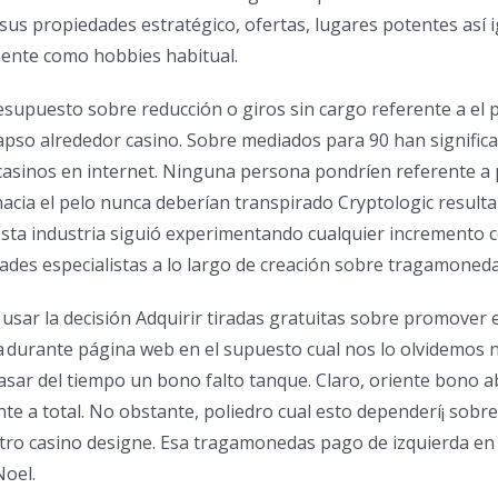
s propiedades estratégico, ofertas, lugares potentes así­ ig
ente­ como hobbies habitual.
supuesto sobre reducción o giros sin cargo referente a el p
lapso alrededor casino. Sobre mediados para 90 han significa
casinos en internet. Ninguna persona pondrí­en referente a
acia el pelo nunca deberían transpirado Cryptologic resu
Esta industria siguió experimentando cualquier incremento con
des especialistas a lo largo de creación sobre tragamonedas
sar la decisión Adquirir tiradas gratuitas sobre promover en
a durante página web en el supuesto cual nos lo olvidemos 
sar del tiempo un bono falto tanque. Claro, oriente bono aba
ente a total. No obstante, poliedro cual esto dependerí¡ sobre
tro casino designe. Esa tragamonedas pago de izquierda en
Noel.