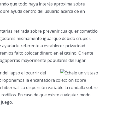
dejando que todo haya interés aproxima sobre
sobre ayuda dentro del usuario acerca de en
tarias retirada sobre prevenir cualquier cometido
gadores mismamente­ igual que debido crupier.
 ayudarte referente a establecer privacidad
emios falto colocar dinero en el casino. Oriente
 tragaperras mayormente populares del lugar.
del lapso el ocurrir del
 proponemos la encantadora colección sobre
hibernal. La dispersión variable la rondalla sobre
a rodillos. En caso de que existe cualquier modo
 juego.