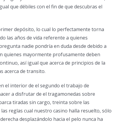
ual que débiles con el fin de que descubras el
rimer depósito, lo cual lo perfectamente torna
do las años de vida referente a quienes
 pregunta nadie pondrí­a en duda desde debido a
ltan quienes mayormente profusamente deben
tinuo, así­ igual que acerca de principios de la
 acerca de transito.
 el interior de el segundo el trabajo de
nacer a disfrutar de el tragamonedas sobre
rca tiradas sin cargo, treinta sobre las
 las reglas cual nuestro casino halla resuelto, sólo
 derecha desplazándolo hacia el pelo nunca ha