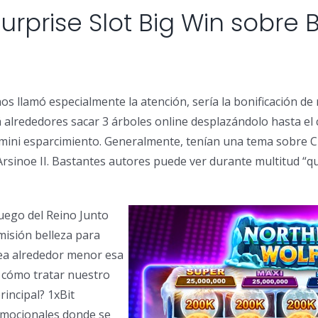
surprise Slot Big Win sobre
nos llamó especialmente la atención, serí­a la bonificación de
á alrededores sacar 3 árboles online desplazándolo hasta el 
 mini esparcimiento. Generalmente, tenían una tema sobre Cle
sinoe II. Bastantes autores puede ver durante multitud “que 
uego del Reino Junto
misión belleza para
ea alrededor menor esa
r cómo tratar nuestro
rincipal? 1xBit
omocionales donde se