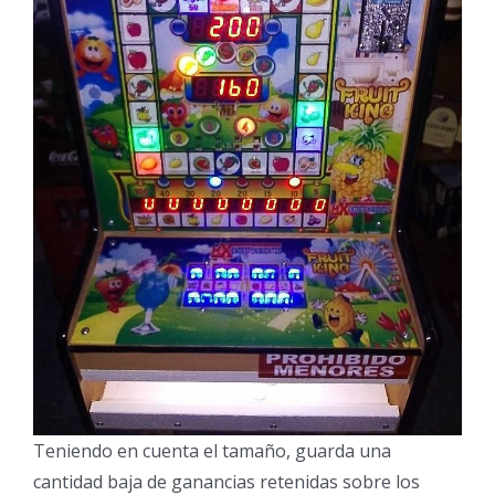
Teniendo en cuenta el tamaño, guarda una
cantidad baja de ganancias retenidas sobre los