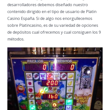
desarrolladores debemos diseñado nuestro
contenido dirigido en el tipo de usuario de Platin
Casino España. Si de algo nos enorgullecemos
sobre Platincasino, es de su variedad de opciones
de depósitos cual ofrecemos y cual consiguen los 9
métodos.