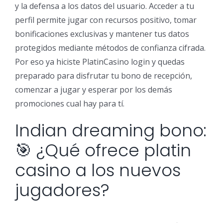
y la defensa a los datos del usuario. Acceder a tu
perfil permite jugar con recursos positivo, tomar
bonificaciones exclusivas y mantener tus datos
protegidos mediante métodos de confianza cifrada.
Por eso ya hiciste PlatinCasino login y quedas
preparado para disfrutar tu bono de recepción,
comenzar a jugar y esperar por los demás
promociones cual hay para tí.
Indian dreaming bono:
🎯 ¿Qué ofrece platin
casino a los nuevos
jugadores?