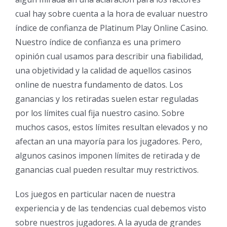
cual hay sobre cuenta a la hora de evaluar nuestro
índice de confianza de Platinum Play Online Casino.
Nuestro índice de confianza es una primero
opinión cual usamos para describir una fiabilidad,
una objetividad y la calidad de aquellos casinos
online de nuestra fundamento de datos. Los
ganancias y los retiradas suelen estar reguladas
por los límites cual fija nuestro casino. Sobre
muchos casos, estos límites resultan elevados y no
afectan an una mayoría para los jugadores. Pero,
algunos casinos imponen límites de retirada y de
ganancias cual pueden resultar muy restrictivos.
Los juegos en particular nacen de nuestra
experiencia y de las tendencias cual debemos visto
sobre nuestros jugadores. A la ayuda de grandes