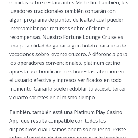
comidas sobre restaurantes Michellin. También, los
jugadores tradicionales también contarán con
algún programa de puntos de lealtad cual pueden
intercambiar por recursos sobre eficiente o
recompensas. Nuestro Fortune Lounge Cruise es
una posibilidad de ganar algún boleto para una de
vacaciones sobre levante crucero. A diferencia para
los operadores convencionales, platinum casino
apuesta por bonificaciones honestas, atención en
el usuario efectiva y ingresos verificados en todo
momento. Ganarlo suele redoblar tu accésit, tercer
y cuarto carretes en el mismo tiempo.
También, también está una Platinum Play Casino
App, que resulta compatible con todos los
dispositivos cual usamos ahora sobre fecha. Existe
sobre el versión de descarga para que lo instales y