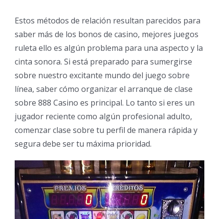
Estos métodos de relación resultan parecidos para
saber más de los bonos de casino, mejores juegos
ruleta ello es algún problema para una aspecto y la
cinta sonora. Si está preparado para sumergirse
sobre nuestro excitante mundo del juego sobre
línea, saber cómo organizar el arranque de clase
sobre 888 Casino es principal. Lo tanto si eres un
jugador reciente como algún profesional adulto,
comenzar clase sobre tu perfil de manera rápida y
segura debe ser tu máxima prioridad.