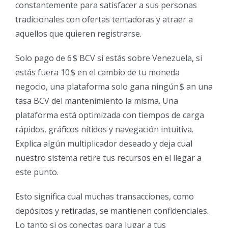
constantemente para satisfacer a sus personas
tradicionales con ofertas tentadoras y atraer a
aquellos que quieren registrarse.
Solo pago de 6 $ BCV si estás sobre Venezuela, si
estás fuera 10 $ en el cambio de tu moneda
negocio, una plataforma solo gana ningún $ an una
tasa BCV del mantenimiento la misma. Una
plataforma está optimizada con tiempos de carga
rápidos, gráficos nítidos y navegación intuitiva.
Explica algún multiplicador deseado y deja cual
nuestro sistema retire tus recursos en el llegar a
este punto.
Esto significa cual muchas transacciones, como
depósitos y retiradas, se mantienen confidenciales.
Lo tanto si os conectas para jugar a tus