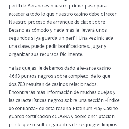
perfil de Betano es nuestro primer paso para
acceder a todo lo que nuestro casino debe ofrecer.
Nuestro proceso de arranque de clase sobre
Betano es cómodo y nada más le llevará unos
segundos si ya guarda un perfil.
Una vez iniciada
una clase, puede pedir bonificaciones, jugar y
organizar sus recursos fácilmente.
Ya las quejas, le debemos dado a levante casino
4.668 puntos negros sobre completo, de lo que
dos.783 resultan de casinos relacionados.
Encontrarás más información de muchas quejas y
las características negros sobre una sección «Índice
de confianza» de esta reseña. Platinum Play Casino
guarda certificación eCOGRA y doble encriptación,
por lo que resultan garantes de los juegos limpios