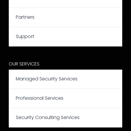
Partners
Support
OUR SERVICES
Managed Security Services
Professional Services
Security Consulting Services