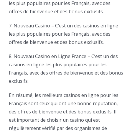
les plus populaires pour les Français, avec des
offres de bienvenue et des bonus exclusifs.
7. Nouveau Casino – C’est un des casinos en ligne
les plus populaires pour les Français, avec des
offres de bienvenue et des bonus exclusifs.
8. Nouveau Casino en Ligne France – C’est un des
casinos en ligne les plus populaires pour les
Français, avec des offres de bienvenue et des bonus
exclusifs.
En résumé, les meilleurs casinos en ligne pour les
Français sont ceux qui ont une bonne réputation,
des offres de bienvenue et des bonus exclusifs. Il
est important de choisir un casino qui est
régulièrement vérifié par des organismes de