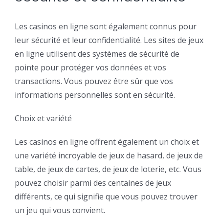
Les casinos en ligne sont également connus pour
leur sécurité et leur confidentialité. Les sites de jeux
en ligne utilisent des systèmes de sécurité de
pointe pour protéger vos données et vos
transactions. Vous pouvez être sûr que vos
informations personnelles sont en sécurité.
Choix et variété
Les casinos en ligne offrent également un choix et
une variété incroyable de jeux de hasard, de jeux de
table, de jeux de cartes, de jeux de loterie, etc. Vous
pouvez choisir parmi des centaines de jeux
différents, ce qui signifie que vous pouvez trouver
un jeu qui vous convient.