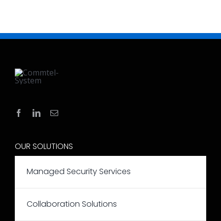
OUR SOLUTIONS
Managed Security Services
Collaboration Solutions