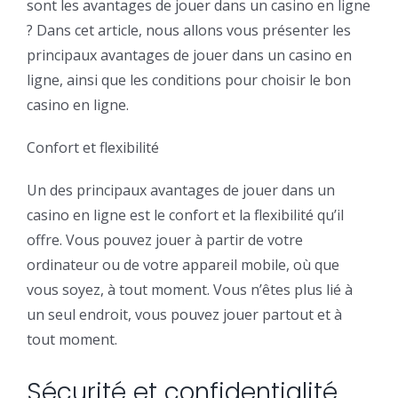
sont les avantages de jouer dans un casino en ligne
? Dans cet article, nous allons vous présenter les
principaux avantages de jouer dans un casino en
ligne, ainsi que les conditions pour choisir le bon
casino en ligne.
Confort et flexibilité
Un des principaux avantages de jouer dans un
casino en ligne est le confort et la flexibilité qu’il
offre. Vous pouvez jouer à partir de votre
ordinateur ou de votre appareil mobile, où que
vous soyez, à tout moment. Vous n’êtes plus lié à
un seul endroit, vous pouvez jouer partout et à
tout moment.
Sécurité et confidentialité