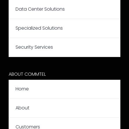
Data Center Solutions
Specialized Solutions
Security Services
ABOUT COMMTEL
Home
About
Customers