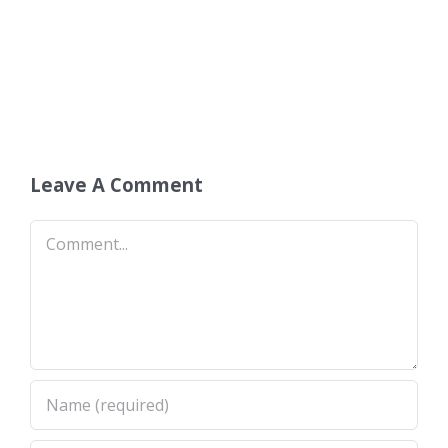
Leave A Comment
Comment