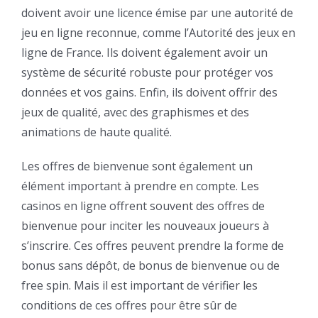
doivent avoir une licence émise par une autorité de
jeu en ligne reconnue, comme l’Autorité des jeux en
ligne de France. Ils doivent également avoir un
système de sécurité robuste pour protéger vos
données et vos gains. Enfin, ils doivent offrir des
jeux de qualité, avec des graphismes et des
animations de haute qualité.
Les offres de bienvenue sont également un
élément important à prendre en compte. Les
casinos en ligne offrent souvent des offres de
bienvenue pour inciter les nouveaux joueurs à
s’inscrire. Ces offres peuvent prendre la forme de
bonus sans dépôt, de bonus de bienvenue ou de
free spin. Mais il est important de vérifier les
conditions de ces offres pour être sûr de