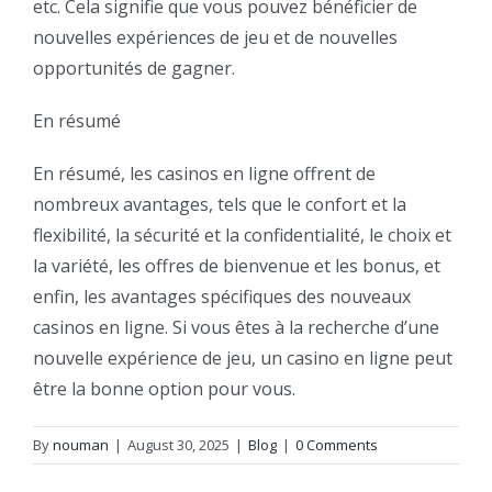
etc. Cela signifie que vous pouvez bénéficier de
nouvelles expériences de jeu et de nouvelles
opportunités de gagner.
En résumé
En résumé, les casinos en ligne offrent de
nombreux avantages, tels que le confort et la
flexibilité, la sécurité et la confidentialité, le choix et
la variété, les offres de bienvenue et les bonus, et
enfin, les avantages spécifiques des nouveaux
casinos en ligne. Si vous êtes à la recherche d’une
nouvelle expérience de jeu, un casino en ligne peut
être la bonne option pour vous.
By
nouman
|
August 30, 2025
|
Blog
|
0 Comments