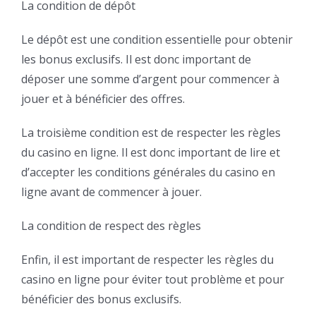
La condition de dépôt
Le dépôt est une condition essentielle pour obtenir
les bonus exclusifs. Il est donc important de
déposer une somme d’argent pour commencer à
jouer et à bénéficier des offres.
La troisième condition est de respecter les règles
du casino en ligne. Il est donc important de lire et
d’accepter les conditions générales du casino en
ligne avant de commencer à jouer.
La condition de respect des règles
Enfin, il est important de respecter les règles du
casino en ligne pour éviter tout problème et pour
bénéficier des bonus exclusifs.