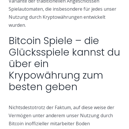
Variante der traditionellen Angeschlossen
Spielautomaten, die insbesondere für jedes unser
Nutzung durch Kryptowährungen entwickelt
wurden.
Bitcoin Spiele – die
Glücksspiele kannst du
über ein
Krypowährung zum
besten geben
Nichtsdestotrotz der Faktum, auf diese weise der
Vermögen unter anderem unser Nutzung durch
Bitcoin inoffizieller mitarbeiter Boden