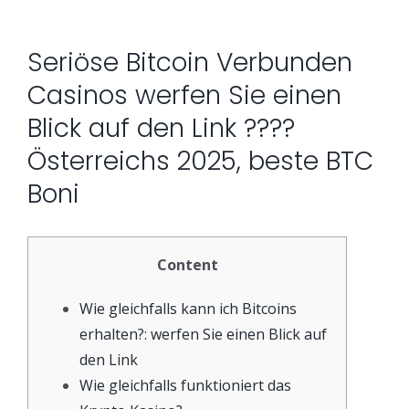
Seriöse Bitcoin Verbunden
Casinos werfen Sie einen
Blick auf den Link ????
Österreichs 2025, beste BTC
Boni
Content
Wie gleichfalls kann ich Bitcoins
erhalten?: werfen Sie einen Blick auf
den Link
Wie gleichfalls funktioniert das