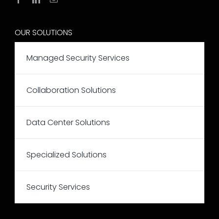
OUR SOLUTIONS
Managed Security Services
Collaboration Solutions
Data Center Solutions
Specialized Solutions
Security Services