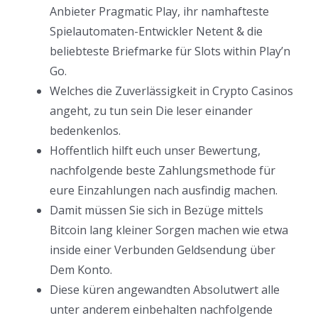
Anbieter Pragmatic Play, ihr namhafteste
Spielautomaten-Entwickler Netent & die
beliebteste Briefmarke für Slots within Play’n
Go.
Welches die Zuverlässigkeit in Crypto Casinos
angeht, zu tun sein Die leser einander
bedenkenlos.
Hoffentlich hilft euch unser Bewertung,
nachfolgende beste Zahlungsmethode für
eure Einzahlungen nach ausfindig machen.
Damit müssen Sie sich in Bezüge mittels
Bitcoin lang kleiner Sorgen machen wie etwa
inside einer Verbunden Geldsendung über
Dem Konto.
Diese küren angewandten Absolutwert alle
unter anderem einbehalten nachfolgende