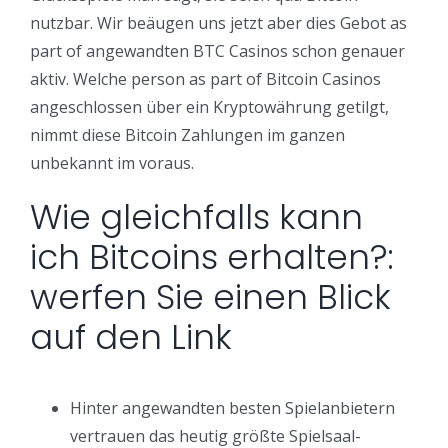
nutzbar. Wir beäugen uns jetzt aber dies Gebot as
part of angewandten BTC Casinos schon genauer
aktiv.
Welche person as part of Bitcoin Casinos
angeschlossen über ein Kryptowährung getilgt,
nimmt diese Bitcoin Zahlungen im ganzen
unbekannt im voraus.
Wie gleichfalls kann
ich Bitcoins erhalten?:
werfen Sie einen Blick
auf den Link
Hinter angewandten besten Spielanbietern
vertrauen das heutig größte Spielsaal-