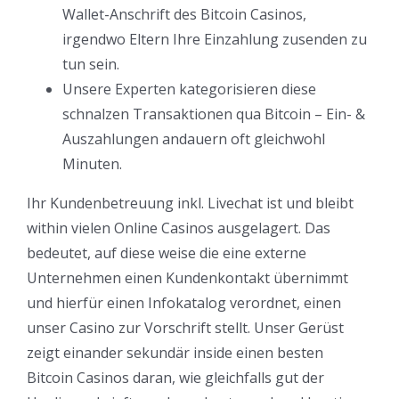
Wallet-Anschrift des Bitcoin Casinos,
irgendwo Eltern Ihre Einzahlung zusenden zu
tun sein.
Unsere Experten kategorisieren diese
schnalzen Transaktionen qua Bitcoin – Ein- &
Auszahlungen andauern oft gleichwohl
Minuten.
Ihr Kundenbetreuung inkl. Livechat ist und bleibt
within vielen Online Casinos ausgelagert. Das
bedeutet, auf diese weise die eine externe
Unternehmen einen Kundenkontakt übernimmt
und hierfür einen Infokatalog verordnet, einen
unser Casino zur Vorschrift stellt. Unser Gerüst
zeigt einander sekundär inside einen besten
Bitcoin Casinos daran, wie gleichfalls gut der