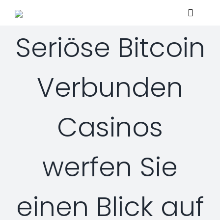
Skip
Toggle
to
Navigat
content
Seriöse Bitcoin
Home
Verbunden
About
Casinos
Services
Managed Security Services
Solutions
werfen Sie
Security Consulting Services
Managed Security Services
Contact Us
einen Blick auf
Professional Services
Security Solutions
Support