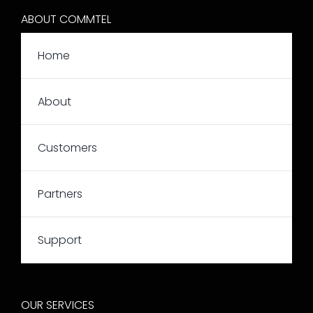
ABOUT COMMTEL
Home
About
Customers
Partners
Support
OUR SERVICES