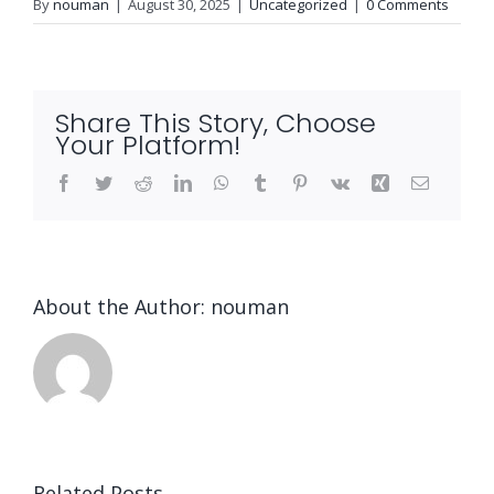
By
nouman
|
August 30, 2025
|
Uncategorized
|
0 Comments
Share This Story, Choose
Your Platform!
Facebook
Twitter
Reddit
LinkedIn
WhatsApp
Tumblr
Pinterest
Vk
Xing
Email
About the Author:
nouman
Related Posts