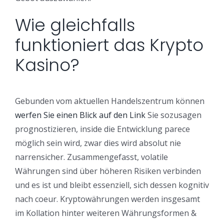
Wie gleichfalls
funktioniert das Krypto
Kasino?
Gebunden vom aktuellen Handelszentrum können
werfen Sie einen Blick auf den Link
Sie sozusagen
prognostizieren, inside die Entwicklung parece
möglich sein wird, zwar dies wird absolut nie
narrensicher. Zusammengefasst, volatile
Währungen sind über höheren Risiken verbinden
und es ist und bleibt essenziell, sich dessen kognitiv
nach coeur. Kryptowährungen werden insgesamt
im Kollation hinter weiteren Währungsformen &