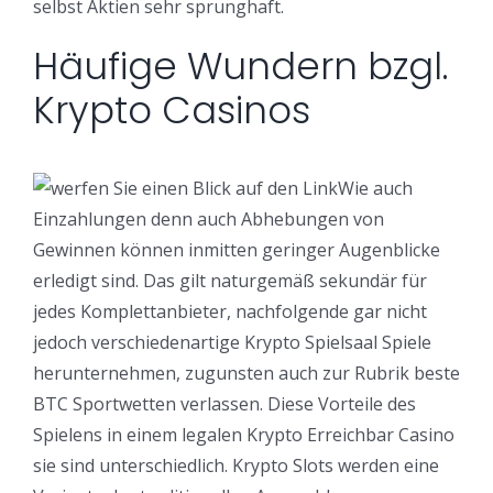
selbst Aktien sehr sprunghaft.
Häufige Wundern bzgl.
Krypto Casinos
Wie auch
Einzahlungen denn auch Abhebungen von
Gewinnen können inmitten geringer Augenblicke
erledigt sind. Das gilt naturgemäß sekundär für
jedes Komplettanbieter, nachfolgende gar nicht
jedoch verschiedenartige Krypto Spielsaal Spiele
herunternehmen, zugunsten auch zur Rubrik beste
BTC Sportwetten verlassen. Diese Vorteile des
Spielens in einem legalen Krypto Erreichbar Casino
sie sind unterschiedlich. Krypto Slots werden eine