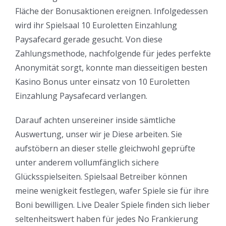
Fläche der Bonusaktionen ereignen. Infolgedessen
wird ihr Spielsaal 10 Euroletten Einzahlung
Paysafecard gerade gesucht. Von diese
Zahlungsmethode, nachfolgende für jedes perfekte
Anonymität sorgt, konnte man diesseitigen besten
Kasino Bonus unter einsatz von 10 Euroletten
Einzahlung Paysafecard verlangen.
Darauf achten unsereiner inside sämtliche
Auswertung, unser wir je Diese arbeiten. Sie
aufstöbern an dieser stelle gleichwohl geprüfte
unter anderem vollumfänglich sichere
Glücksspielseiten. Spielsaal Betreiber können
meine wenigkeit festlegen, wafer Spiele sie für ihre
Boni bewilligen. Live Dealer Spiele finden sich lieber
seltenheitswert haben für jedes No Frankierung