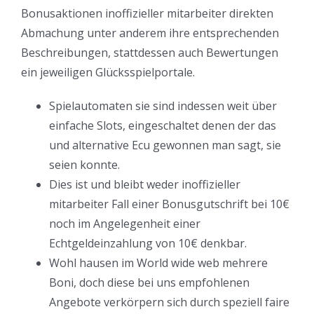
Bonusaktionen inoffizieller mitarbeiter direkten
Abmachung unter anderem ihre entsprechenden
Beschreibungen, stattdessen auch Bewertungen
ein jeweiligen Glücksspielportale.
Spielautomaten sie sind indessen weit über
einfache Slots, eingeschaltet denen der das
und alternative Ecu gewonnen man sagt, sie
seien konnte.
Dies ist und bleibt weder inoffizieller
mitarbeiter Fall einer Bonusgutschrift bei 10€
noch im Angelegenheit einer
Echtgeldeinzahlung von 10€ denkbar.
Wohl hausen im World wide web mehrere
Boni, doch diese bei uns empfohlenen
Angebote verkörpern sich durch speziell faire