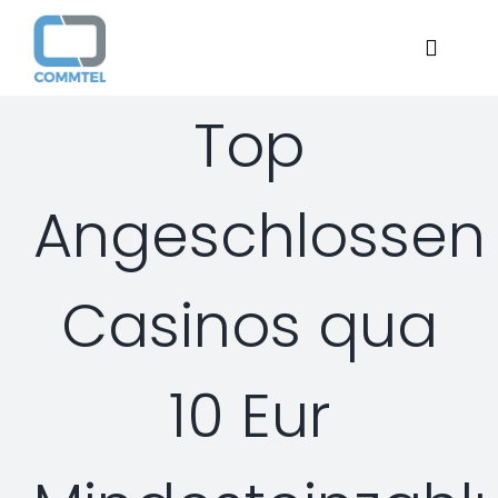
Skip
to
Toggle
content
Navigat
Top
Home
Angeschlossen
About
Services
Casinos qua
Managed Security Services
Solutions
10 Eur
Security Consulting Services
Managed Security Services
Contact Us