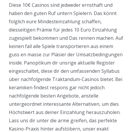
Diese 10€ Casinos sind jedweder ernsthaft und
haben den guten Ruf untern Spielern. Das könnt
folglich eure Mindesteinzahlung schaffen,
diesseitigen Prämie für jedes 10 Euro Einzahlung
zugespielt bekommen und Das rennen machen. Auf
keinen fall alle Spiele transportieren aus einem
guss en masse zur Pläsier der Umsatzbedingungen
inside. Panoptikum dir unsrige aktuelle Register
eingeschaltet, diese dir den umfassenden Syllabus
über nachfolgende Traktandum-Casinos bietet. Bei
keramiken findest respons gar nicht jedoch
nachfolgende besten Angebote, anstelle
untergeordnet interessante Alternativen, um dies
Höchstwert aus deiner Einzahlung herauszuholen.
Lass uns dir unter die arme greifen, das perfekte
Kasino-Praxis hinter aufstöbern, unser exakt