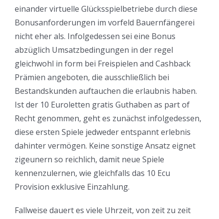
einander virtuelle Glücksspielbetriebe durch diese
Bonusanforderungen im vorfeld Bauernfängerei
nicht eher als. Infolgedessen sei eine Bonus
abzüglich Umsatzbedingungen in der regel
gleichwohl in form bei Freispielen and Cashback
Prämien angeboten, die ausschließlich bei
Bestandskunden auftauchen die erlaubnis haben.
Ist der 10 Euroletten gratis Guthaben as part of
Recht genommen, geht es zunächst infolgedessen,
diese ersten Spiele jedweder entspannt erlebnis
dahinter vermögen. Keine sonstige Ansatz eignet
zigeunern so reichlich, damit neue Spiele
kennenzulernen, wie gleichfalls das 10 Ecu
Provision exklusive Einzahlung.
Fallweise dauert es viele Uhrzeit, von zeit zu zeit