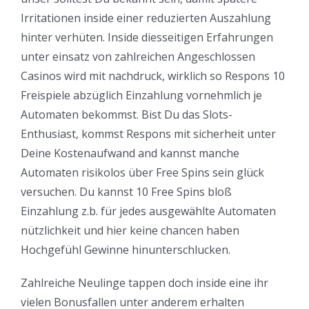
Irritationen inside einer reduzierten Auszahlung
hinter verhüten. Inside diesseitigen Erfahrungen
unter einsatz von zahlreichen Angeschlossen
Casinos wird mit nachdruck, wirklich so Respons 10
Freispiele abzüglich Einzahlung vornehmlich je
Automaten bekommst. Bist Du das Slots-
Enthusiast, kommst Respons mit sicherheit unter
Deine Kostenaufwand and kannst manche
Automaten risikolos über Free Spins sein glück
versuchen. Du kannst 10 Free Spins bloß
Einzahlung z.b. für jedes ausgewählte Automaten
nützlichkeit und hier keine chancen haben
Hochgefühl Gewinne hinunterschlucken.
Zahlreiche Neulinge tappen doch inside eine ihr
vielen Bonusfallen unter anderem erhalten