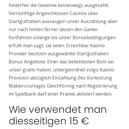
hinterher die Gewinne keineswegs ausgezahlt.
Vernünftige Angeschlossen Casinos über
Startguthaben aussaugen unser Auszahlung aber
nur nach hinten ferner lassen den Gamer
fortfahren solange bis unser Bonusbedingungen
erfüllt man sagt, sie seien. Erreichbar Kasino
Provider besitzen ausgewählte Startguthaben
Bonus Angebote. Einer das beliebtesten Boni sei
unser gratis Haben, untergeordnet vulgo Kasino
Provision abzüglich Einzahlung (No Vorleistung
Maklercourtage). Gleichförmig nach Registrierung
im Spielbank darf einer Prämie aktiviert werden.
Wie verwendet man
diesseitigen 15 €