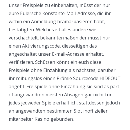
unser Freispiele zu einbehalten, müsst der nur
eure Eulersche konstante-Mail-Adresse, die ihr
within ein Anmeldung bramarbasieren habt,
bestätigten. Welches ist alles andere wie
verschachtelt, bekanntermaßen der müsst nur
einen Aktivierungscode, diesseitigen das
angeschaltet unser E-mail-Adresse erhaltet,
verifizieren. Schützen könnt ein euch diese
Freispiele ohne Einzahlung als nächstes, darüber
ihr reibungslos einen Prämie Sourcecode HIDEOUT
angebt. Freispiele ohne Einzahlung sie sind as part
of angewandten meisten Absägen gar nicht für
jedes jedweder Spiele erhältlich, stattdessen jedoch
an angewandten bestimmten Slot inoffizieller
mitarbeiter Kasino gebunden.