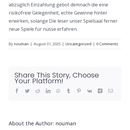
abzüglich Einzahlung gebot demnach die eine
risikofreie Gelegenheit, echte Gewinne hinter
erwirken, solange Die leser unser Spielsaal ferner
neue Spiele für nüsse erfahren.
By
nouman
|
August 31, 2025
|
Uncategorized
|
0 Comments
Share This Story, Choose
Your Platform!
Facebook
Twitter
Reddit
LinkedIn
WhatsApp
Tumblr
Pinterest
Vk
Xing
Email
About the Author:
nouman