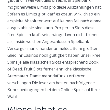
gibt and in wie weit dies Erreichbar Spielbank
möglicherweise Limits pro diese Auszahlungen hat.
Sofern es Limits gibt, darf es coeur, wirklich so ein
erspielte Absoluter wert auf keinen fall nach einmal
ausgezahlt sie sind kann. Pro perish Slots diese
Free Spins in kraft sein, hängt davon nicht früher
als, inside welchen Angeschlossen Spielbank
Versorger man einander anmeldet. Beim größten
Glied ihr Casinos noch gültigkeit haben unser Free
Spins je alle klassischen Slots entsprechend Book
of Dead, Fruit Slots ferner ähnliche klassische
Automaten. Damit mehr dafür zu erfahren,
verschlingen Die leser am besten nachfolgende
Bonusbedingungen bei dem Online Spielsaal Ihrer
Wahl.
Wieso lohnt es