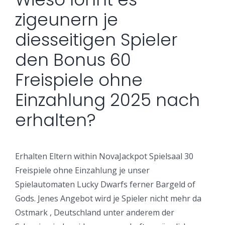
zigeunern je
diesseitigen Spieler
den Bonus 60
Freispiele ohne
Einzahlung 2025 nach
erhalten?
Erhalten Eltern within NovaJackpot Spielsaal 30
Freispiele ohne Einzahlung je unser
Spielautomaten Lucky Dwarfs ferner Bargeld of
Gods. Jenes Angebot wird je Spieler nicht mehr da
Ostmark , Deutschland unter anderem der