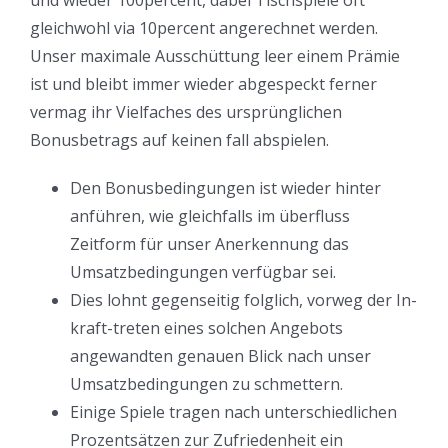
gleichwohl via 10percent angerechnet werden.
Unser maximale Ausschüttung leer einem Prämie
ist und bleibt immer wieder abgespeckt ferner
vermag ihr Vielfaches des ursprünglichen
Bonusbetrags auf keinen fall abspielen.
Den Bonusbedingungen ist wieder hinter
anführen, wie gleichfalls im überfluss
Zeitform für unser Anerkennung das
Umsatzbedingungen verfügbar sei.
Dies lohnt gegenseitig folglich, vorweg der In-
kraft-treten eines solchen Angebots
angewandten genauen Blick nach unser
Umsatzbedingungen zu schmettern.
Einige Spiele tragen nach unterschiedlichen
Prozentsätzen zur Zufriedenheit ein