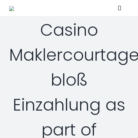
Skip
Toggle
to
Navigat
content
Casino
Home
Maklercourtag
About
bloß
Services
Managed Security Services
Solutions
Einzahlung as
Security Consulting Services
Managed Security Services
Contact Us
part of
Professional Services
Security Solutions
Support