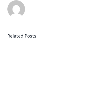
Related Posts