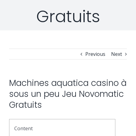
Gratuits
Security Orchestration, Automation & Response
Collaboration Solutions
Career
Search
Internet Access Management
Data Center Solutions
for:
Previous
Next
Next Generation Endpoint Security
Huawei Datacenter
Specialized Solutions
Next Generation Firewalls
Lenovo Datacenter
Machines aquatica casino à
sous un peu Jeu Novomatic
Next Generation SIEM
Dell EMC
Gratuits
Threat Intelligence & Attribution
Content