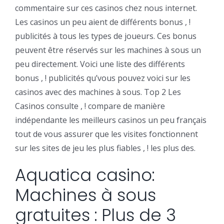
commentaire sur ces casinos chez nous internet.
Les casinos un peu aient de différents bonus , !
publicités à tous les types de joueurs. Ces bonus
peuvent être réservés sur les machines à sous un
peu directement.
Voici une liste des différents
bonus , ! publicités qu’vous pouvez voici sur les
casinos avec des machines à sous. Top 2 Les
Casinos consulte , ! compare de manière
indépendante les meilleurs casinos un peu français
tout de vous assurer que les visites fonctionnent
sur les sites de jeu les plus fiables , ! les plus des.
Aquatica casino:
Machines à sous
gratuites : Plus de 3