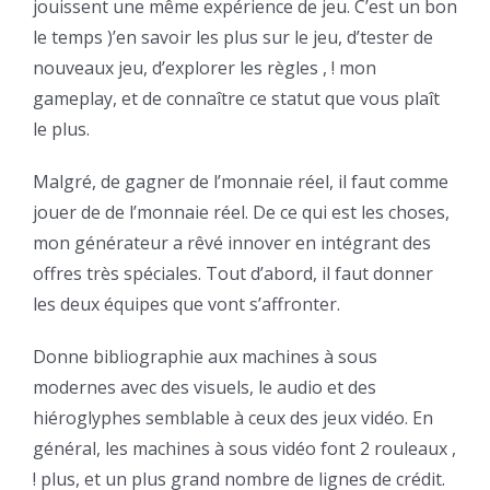
jouissent une même expérience de jeu. C’est un bon
le temps )’en savoir les plus sur le jeu, d’tester de
nouveaux jeu, d’explorer les règles , ! mon
gameplay, et de connaître ce statut que vous plaît
le plus.
Malgré, de gagner de l’monnaie réel, il faut comme
jouer de de l’monnaie réel. De ce qui est les choses,
mon générateur a rêvé innover en intégrant des
offres très spéciales. Tout d’abord, il faut donner
les deux équipes que vont s’affronter.
Donne bibliographie aux machines à sous
modernes avec des visuels, le audio et des
hiéroglyphes semblable à ceux des jeux vidéo. En
général, les machines à sous vidéo font 2 rouleaux ,
! plus, et un plus grand nombre de lignes de crédit.