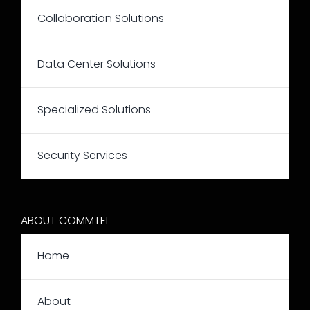
Collaboration Solutions
Data Center Solutions
Specialized Solutions
Security Services
ABOUT COMMTEL
Home
About