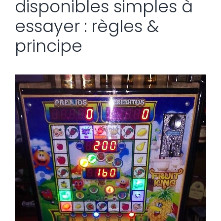
disponibles simples à
essayer : règles &
principe