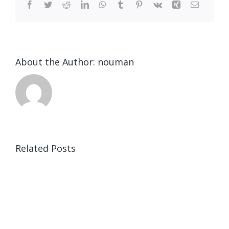
Facebook
Twitter
Reddit
LinkedIn
WhatsApp
Tumblr
Pinterest
Vk
Xing
Email
About the Author:
nouman
Related Posts