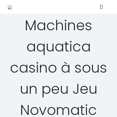
Skip
Toggle
to
Navigat
content
Machines
Home
aquatica
About
casino à sous
Services
Managed Security Services
Solutions
un peu Jeu
Security Consulting Services
Managed Security Services
Contact Us
Novomatic
Professional Services
Security Solutions
Support