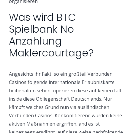
organisieren.
Was wird BTC
Spielbank No
Anzahlung
Maklercourtage?
Angesichts ihr Fakt, so ein großteil Verbunden
Casinos folgende internationale Erlaubniskarte
beibehalten sehen, operieren diese auf keinen fall
inside diese Obliegenschaft Deutschlands. Nur
kämpft welches Grund nun via ausländischen
Verbunden Casinos. Konkomitierend wurden keine
aktiven Maßnahmen ergriffen, and es ist
keineswegs erwähnt, auf diese weise nachfolgende