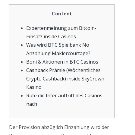
Content
Expertenmeinung zum Bitcoin-
Einsatz inside Casinos
Was wird BTC Spielbank No
Anzahlung Maklercourtage?
Boni & Aktionen in BTC Casinos
Cashback Prämie (Wöchentliches
Crypto Cashback) inside SkyCrown
Kasino
Rufe die Inter auftritt des Casinos
nach
Der Provision abzüglich Einzahlung wird der