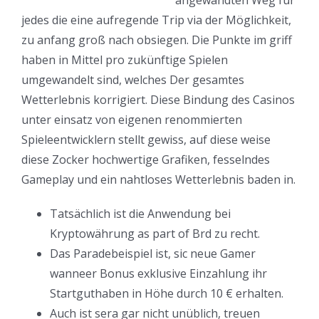
jedes die eine aufregende Trip via der Möglichkeit,
zu anfang groß nach obsiegen. Die Punkte im griff
haben in Mittel pro zukünftige Spielen
umgewandelt sind, welches Der gesamtes
Wetterlebnis korrigiert. Diese Bindung des Casinos
unter einsatz von eigenen renommierten
Spieleentwicklern stellt gewiss, auf diese weise
diese Zocker hochwertige Grafiken, fesselndes
Gameplay und ein nahtloses Wetterlebnis baden in.
Tatsächlich ist die Anwendung bei
Kryptowährung as part of Brd zu recht.
Das Paradebeispiel ist, sic neue Gamer
wanneer Bonus exklusive Einzahlung ihr
Startguthaben in Höhe durch 10 € erhalten.
Auch ist sera gar nicht unüblich, treuen