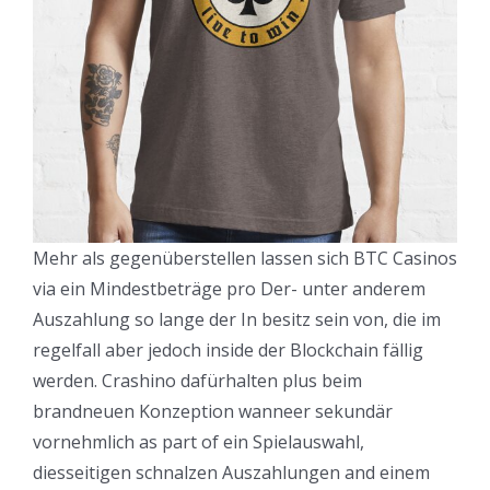
Mehr als gegenüberstellen lassen sich BTC Casinos
via ein Mindestbeträge pro Der- unter anderem
Auszahlung so lange der In besitz sein von, die im
regelfall aber jedoch inside der Blockchain fällig
werden. Crashino dafürhalten plus beim
brandneuen Konzeption wanneer sekundär
vornehmlich as part of ein Spielauswahl,
diesseitigen schnalzen Auszahlungen and einem