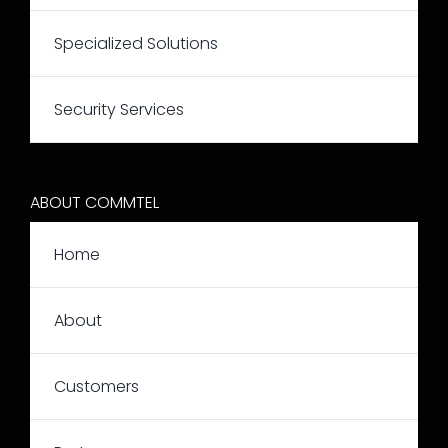
Specialized Solutions
Security Services
ABOUT COMMTEL
Home
About
Customers