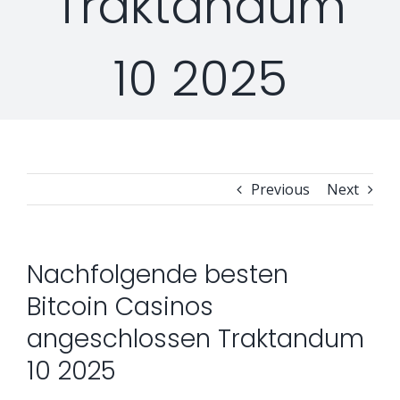
Traktandum
Professional Services
Security Solutions
Support
10 2025
Security Orchestration, Automation & Response
Collaboration Solutions
Career
Search
Internet Access Management
Data Center Solutions
for:
Next Generation Endpoint Security
Huawei Datacenter
Specialized Solutions
Previous
Next
Next Generation Firewalls
Lenovo Datacenter
Nachfolgende besten
Bitcoin Casinos
Next Generation SIEM
Dell EMC
angeschlossen Traktandum
Threat Intelligence & Attribution
10 2025