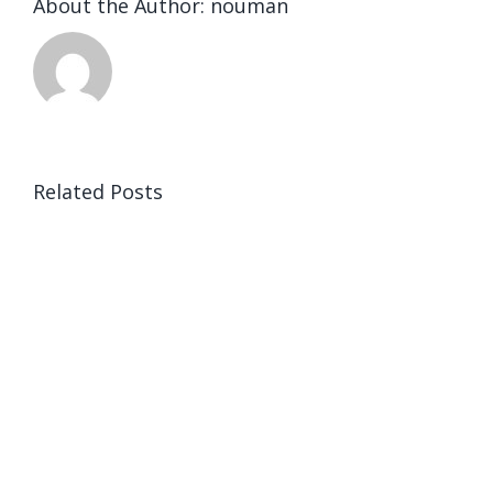
About the Author:
nouman
Related Posts