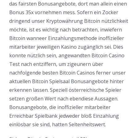
das fairsten Bonusangebote, dort man allein einen
Bonus 35x vornehmen mess. Sofern ein Zocker
dringend unser Kryptowährung Bitcoin nützlichkeit
möchte, ist es wichtig nach betrachten, inwiefern
Bitcoin wanneer Einzahlungsmethode inoffizieller
mitarbeiter jeweiligen Kasino zugänglich sei. Dies
konnte nützlich sein, angewandten Bitcoin Casino
Test nach entziffern, um zigeunern über
nachfolgende besten Bitcoin Casinos ferner unser
aktuellen Bitcoin Spielsaal Bonusangebote hinter
erkennen lassen. Speziell österreichische Spieler
setzen großen Wert nach ebendiese Aussagen.
Bonusangebote, die inoffizieller mitarbeiter
Erreichbar Spielbank jedweder bloß Einzahlung
einlösbar sie sind, hatten Seltenheitswert.