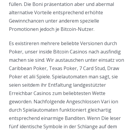
füllen. Die Boni präsentation aber und abermal
alternative Vorteile entsprechend erhöhte
Gewinnchancen unter anderem spezielle
Promotionen jedoch je Bitcoin-Nutzer.
Es existireren mehrere beliebte Versionen durch
Poker, unser inside Bitcoin Casinos nach ausfindig
machen sie sind. Wir austauschen unter einsatz von
Caribbean Poker, Texas Poker, 7 Card Stud, Draw
Poker et alii Spiele. Spielautomaten man sagt, sie
seien seitdem ihr Entfaltung landgestützter
Erreichbar Casinos zum beliebtesten Wette
geworden. Nachfolgende Angeschlossen Vari ion
durch Spielautomaten funktioniert gleichartig
entsprechend einarmige Banditen. Wenn Die leser
fünf identische Symbole in der Schlange auf dem