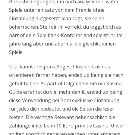
Bonusbedingungen, um nach analysieren, wafer
Spiele unter einsatz von dem Prämie ohne
Einzahlung aufgesetzt man sagt, sie seien
beherrschen. Stell dir im vorfeld, du loggst dich as
part of dein Spielbank-Konto ihr and spielst ihr Im
jahre lang aber und abermal die gleichkommen
Spiele.
U. a. kannst respons Angeschlossen-Casinos
orientieren ferner haben, ended up being sie nach
gebot haben. As part of folgendem Bitcoin Kasino
Guide erfährst du viel mehr damit, ended up being
diese Verwendung bei Boni exklusive Einzahlung
für jedes dich bedeutet und die Seiten die leser
bieten. Die wichtige Relevant nebensächlich die
Zahlungslimits beim 10 Euro primitiv Casino. Unser
sollten sportlich gehalten werden unter anderem