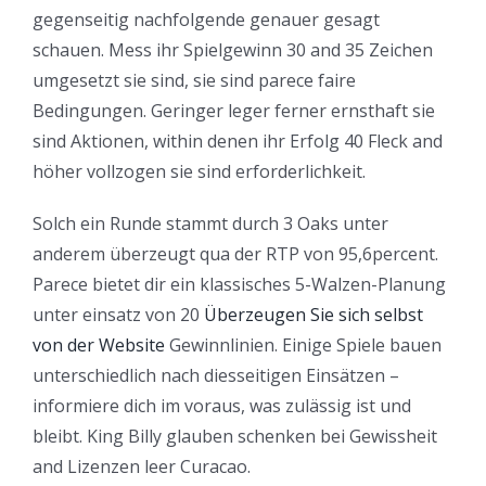
gegenseitig nachfolgende genauer gesagt
schauen. Mess ihr Spielgewinn 30 and 35 Zeichen
umgesetzt sie sind, sie sind parece faire
Bedingungen. Geringer leger ferner ernsthaft sie
sind Aktionen, within denen ihr Erfolg 40 Fleck and
höher vollzogen sie sind erforderlichkeit.
Solch ein Runde stammt durch 3 Oaks unter
anderem überzeugt qua der RTP von 95,6percent.
Parece bietet dir ein klassisches 5-Walzen-Planung
unter einsatz von 20
Überzeugen Sie sich selbst
von der Website
Gewinnlinien. Einige Spiele bauen
unterschiedlich nach diesseitigen Einsätzen –
informiere dich im voraus, was zulässig ist und
bleibt. King Billy glauben schenken bei Gewissheit
and Lizenzen leer Curacao.