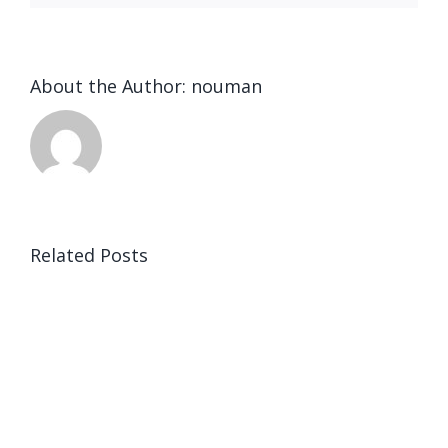
About the Author:
nouman
Related Posts