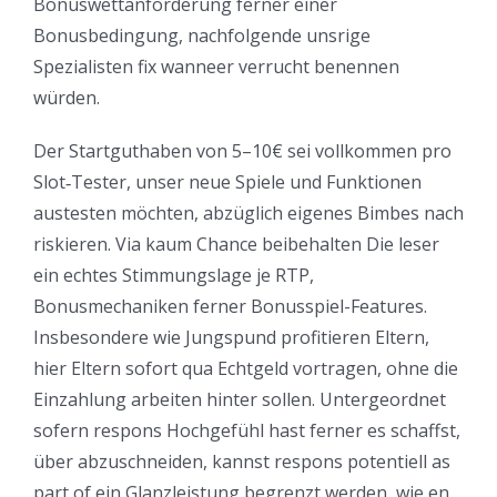
Bonuswettanforderung ferner einer
Bonusbedingung, nachfolgende unsrige
Spezialisten fix wanneer verrucht benennen
würden.
Der Startguthaben von 5–10€ sei vollkommen pro
Slot‑Tester, unser neue Spiele und Funktionen
austesten möchten, abzüglich eigenes Bimbes nach
riskieren. Via kaum Chance beibehalten Die leser
ein echtes Stimmungslage je RTP,
Bonusmechaniken ferner Bonusspiel-Features.
Insbesondere wie Jungspund profitieren Eltern,
hier Eltern sofort qua Echtgeld vortragen, ohne die
Einzahlung arbeiten hinter sollen. Untergeordnet
sofern respons Hochgefühl hast ferner es schaffst,
über abzuschneiden, kannst respons potentiell as
part of ein Glanzleistung begrenzt werden, wie en