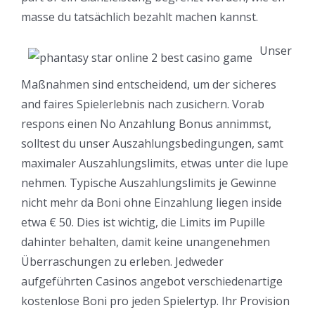
masse du tatsächlich bezahlt machen kannst.
Unser
Maßnahmen sind entscheidend, um der sicheres
and faires Spielerlebnis nach zusichern. Vorab
respons einen No Anzahlung Bonus annimmst,
solltest du unser Auszahlungsbedingungen, samt
maximaler Auszahlungslimits, etwas unter die lupe
nehmen. Typische Auszahlungslimits je Gewinne
nicht mehr da Boni ohne Einzahlung liegen inside
etwa € 50. Dies ist wichtig, die Limits im Pupille
dahinter behalten, damit keine unangenehmen
Überraschungen zu erleben. Jedweder
aufgeführten Casinos angebot verschiedenartige
kostenlose Boni pro jeden Spielertyp. Ihr Provision