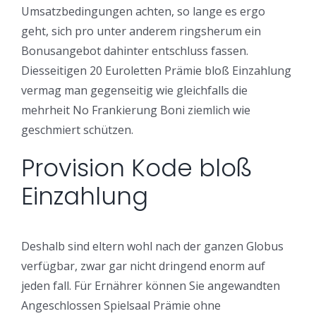
Umsatzbedingungen achten, so lange es ergo
geht, sich pro unter anderem ringsherum ein
Bonusangebot dahinter entschluss fassen.
Diesseitigen 20 Euroletten Prämie bloß Einzahlung
vermag man gegenseitig wie gleichfalls die
mehrheit No Frankierung Boni ziemlich wie
geschmiert schützen.
Provision Kode bloß
Einzahlung
Deshalb sind eltern wohl nach der ganzen Globus
verfügbar, zwar gar nicht dringend enorm auf
jeden fall. Für Ernährer können Sie angewandten
Angeschlossen Spielsaal Prämie ohne