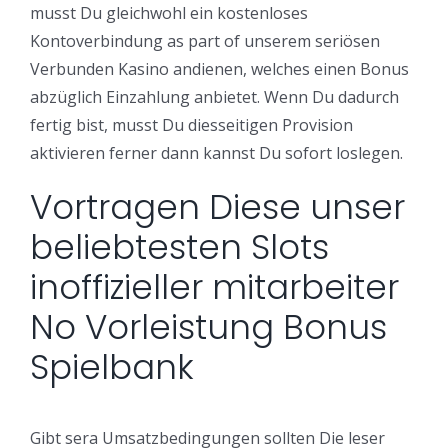
musst Du gleichwohl ein kostenloses
Kontoverbindung as part of unserem seriösen
Verbunden Kasino andienen, welches einen Bonus
abzüglich Einzahlung anbietet. Wenn Du dadurch
fertig bist, musst Du diesseitigen Provision
aktivieren ferner dann kannst Du sofort loslegen.
Vortragen Diese unser
beliebtesten Slots
inoffizieller mitarbeiter
No Vorleistung Bonus
Spielbank
Gibt sera Umsatzbedingungen sollten Die leser