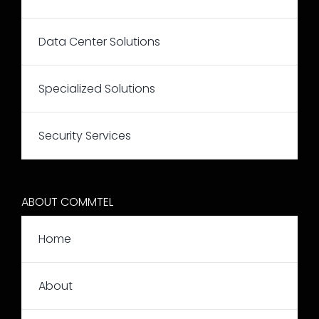
Data Center Solutions
Specialized Solutions
Security Services
ABOUT COMMTEL
Home
About