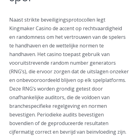
Naast strikte beveiligingsprotocollen legt
Kingmaker Casino de accent op rechtvaardigheid
en randomness om het vertrouwen van de spelers
te handhaven en de wettelijke normen te
handhaven. Het casino toepast gebruik van
vooruitstrevende random number generators
(RNG’s), die ervoor zorgen dat de uitslagen onzeker
en onbevooroordeeld blijven op elk spelplatforms.
Deze RNG’s worden grondig getest door
onafhankelijke auditors, die de voldoen van
branchespecifieke regelgeving en normen
bevestigen. Periodieke audits bevestigen
bovendien of de geproduceerde resultaten
cijfermatig correct en bevrijd van beïnvloeding zijn.