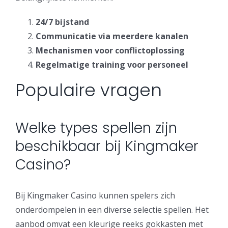
24/7 bijstand
Communicatie via meerdere kanalen
Mechanismen voor conflictoplossing
Regelmatige training voor personeel
Populaire vragen
Welke types spellen zijn
beschikbaar bij Kingmaker
Casino?
Bij Kingmaker Casino kunnen spelers zich
onderdompelen in een diverse selectie spellen. Het
aanbod omvat een kleurige reeks gokkasten met