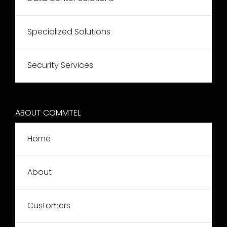
Specialized Solutions
Security Services
ABOUT COMMTEL
Home
About
Customers