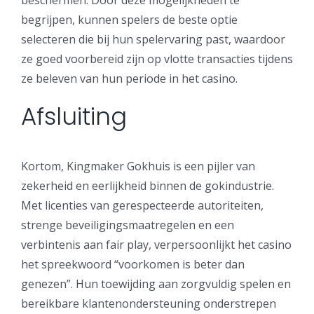
begrijpen, kunnen spelers de beste optie
selecteren die bij hun spelervaring past, waardoor
ze goed voorbereid zijn op vlotte transacties tijdens
ze beleven van hun periode in het casino.
Afsluiting
Kortom, Kingmaker Gokhuis is een pijler van
zekerheid en eerlijkheid binnen de gokindustrie.
Met licenties van gerespecteerde autoriteiten,
strenge beveiligingsmaatregelen en een
verbintenis aan fair play, verpersoonlijkt het casino
het spreekwoord “voorkomen is beter dan
genezen”. Hun toewijding aan zorgvuldig spelen en
bereikbare klantenondersteuning onderstrepen