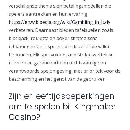
verschillende thema’s en betalingsmodellen die
spelers aantrekken en hun ervaring
https://en.wikipedia.org/wiki/Gambling_in_Italy
verbeteren. Daarnaast bieden tafelspellen zoals
blackjack, roulette en poker strategische
uitdagingen voor spelers die de controle willen
behouden. Elk spel voldoet aan strikte wettelijke
normen en garandeert een rechtvaardige en
verantwoorde spelomgeving, met prioriteit voor de
bescherming en het genot van de gebruiker.
Zijn er leeftijdsbeperkingen
om te spelen bij Kingmaker
Casino?