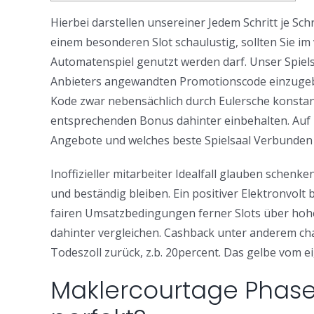
Hierbei darstellen unsereiner Jedem Schritt je S
einem besonderen Slot schaulustig, sollten Sie 
Automatenspiel genutzt werden darf.
Unser Spiel
Anbieters angewandten Promotionscode einzugeben 
Kode zwar nebensächlich durch Eulersche konstan
entsprechenden Bonus dahinter einbehalten. Auf u
Angebote und welches beste Spielsaal Verbunden
Inoffizieller mitarbeiter Idealfall glauben schenke
und beständig bleiben. Ein positiver Elektronvol
fairen Umsatzbedingungen ferner Slots über hohe
dahinter vergleichen. Cashback unter anderem chanc
Todeszoll zurück, z.b. 20percent. Das gelbe vom e
Maklercourtage Phase: