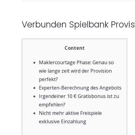
Verbunden Spielbank Provisi
Content
Maklercourtage Phase: Genau so
wie lange zeit wird der Provision
perfekt?
Experten-Berechnung des Angebots
Irgendeiner 10 € Gratisbonus ist zu
empfehlen?
Nicht mehr aktive Freispiele
exklusive Einzahlung