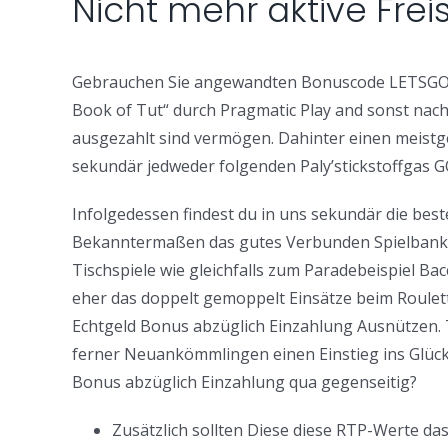
Nicht mehr aktive Frei
Gebrauchen Sie angewandten Bonuscode LETSGO, we
Book of Tut“ durch Pragmatic Play and sonst nac
ausgezahlt sind vermögen. Dahinter einen meistge
sekundär jedweder folgenden Paly’stickstoffgas G
Infolgedessen findest du in uns sekundär die best
Bekanntermaßen das gutes Verbunden Spielbank 
Tischspiele wie gleichfalls zum Paradebeispiel Bac
eher das doppelt gemoppelt Einsätze beim Roulet
Echtgeld Bonus abzüglich Einzahlung Ausnützen. T
ferner Neuankömmlingen einen Einstieg ins Glück
Bonus abzüglich Einzahlung qua gegenseitig?
Zusätzlich sollten Diese diese RTP-Werte da