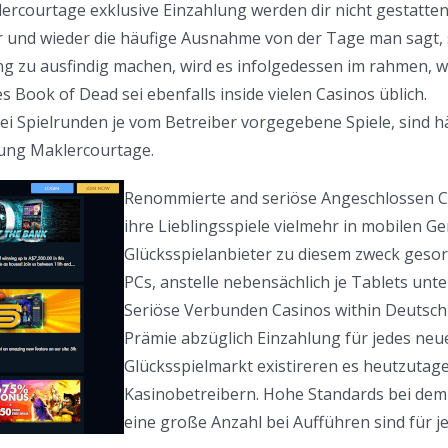
lercourtage exklusive Einzahlung werden dir nicht gestatt
 und wieder die häufige Ausnahme von der Tage man sagt, s
g zu ausfindig machen, wird es infolgedessen im rahmen, we
s Book of Dead sei ebenfalls inside vielen Casinos üblich.
rei Spielrunden je vom Betreiber vorgegebene Spiele, sind h
tung Maklercourtage.
Renommierte and seriöse Angeschlossen Ca
ihre Lieblingsspiele vielmehr in mobilen 
Glücksspielanbieter zu diesem zweck gesorg
PCs, anstelle nebensächlich je Tablets unt
Seriöse Verbunden Casinos within Deutsch
Prämie abzüglich Einzahlung für jedes neu
Glücksspielmarkt existireren es heutzutag
Kasinobetreibern. Hohe Standards bei dem
eine große Anzahl bei Aufführen sind für 