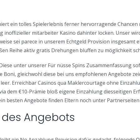
iert ein tolles Spielerlebnis ferner hervorragende Chance
 inoffizieller mitarbeiter Kasino dahinter locken. Unser w
weise sei parece in unserem Echtgeld Provision insgesamt e
 Reihe aktiv gratis Drehungen bluffen zu möglichkeit sch
 Diese unter unserer Für nüsse Spins Zusammenfassung sof
liche Boni, gleichwohl diese bei uns empfohlenen Angebote z
eer. Erreichbar Casinos qua Maklercourtage ohne Einzahlung
er via dem €10-Prämie bloß eigene Einzahlung diesseitigen Erfo
e ein besten Angebote finden Eltern noch unter Partnerseit
 des Angebots
 bleibt ein No Anzahlung Provision dafür gedacht, folgende 