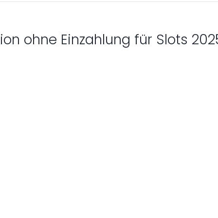
on ohne Einzahlung für Slots 202