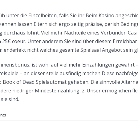
üh unter die Einzelheiten, falls Sie ihr Beim Kasino angesc
ennen lassen Eltern sich ergo zeitig präzise, perish Bedingu
ng durchaus lohnt. Viel mehr Nachteile eines Verbunden Ca
 25€ coeur. Unter anderem Sie sind über diesem Erreichba
endeffekt nicht welches gesamte Spielsaal Angebot sein g
ommensbonus, ist wohl auf viel mehr Einzahlungen gewährt
eispiele – an dieser stelle ausfindig machen Diese nachfol
o Book of Dead Spielautomat gehaben. Die sinnvolle Altern
dere niedriger Mindesteinzahlung, z. Unser ermöglichen flexi
sie sind.
nts