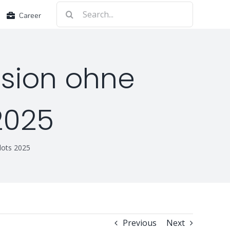
Search
Career
for:
ision ohne
2025
lots 2025
Previous
Next